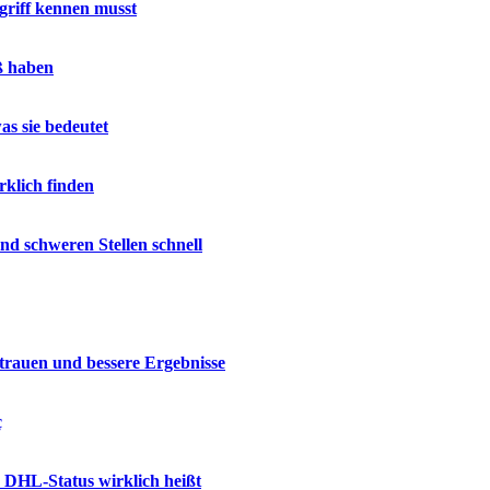
riff kennen musst
ß haben
as sie bedeutet
rklich finden
nd schweren Stellen schnell
trauen und bessere Ergebnisse
ç
 DHL-Status wirklich heißt