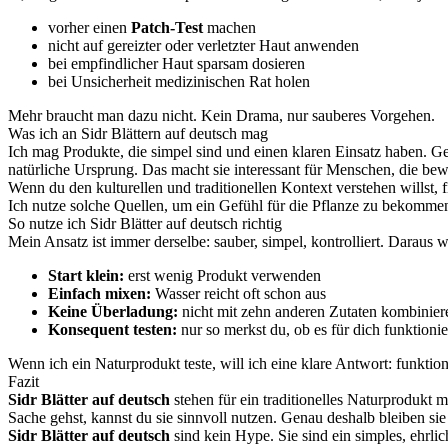
vorher einen
Patch-Test
machen
nicht auf gereizter oder verletzter Haut anwenden
bei empfindlicher Haut sparsam dosieren
bei Unsicherheit medizinischen Rat holen
Mehr braucht man dazu nicht. Kein Drama, nur sauberes Vorgehen.
Was ich an Sidr Blättern auf deutsch mag
Ich mag Produkte, die simpel sind und einen klaren Einsatz haben. Gen
natürliche Ursprung. Das macht sie interessant für Menschen, die bew
Wenn du den kulturellen und traditionellen Kontext verstehen willst, 
Ich nutze solche Quellen, um ein Gefühl für die Pflanze zu bekommen
So nutze ich Sidr Blätter auf deutsch richtig
Mein Ansatz ist immer derselbe: sauber, simpel, kontrolliert. Daraus 
Start klein:
erst wenig Produkt verwenden
Einfach mixen:
Wasser reicht oft schon aus
Keine Überladung:
nicht mit zehn anderen Zutaten kombinier
Konsequent testen:
nur so merkst du, ob es für dich funktionie
Wenn ich ein Naturprodukt teste, will ich eine klare Antwort: funktionie
Fazit
Sidr Blätter auf deutsch
stehen für ein traditionelles Naturprodukt 
Sache gehst, kannst du sie sinnvoll nutzen. Genau deshalb bleiben si
Sidr Blätter auf deutsch
sind kein Hype. Sie sind ein simples, ehrli