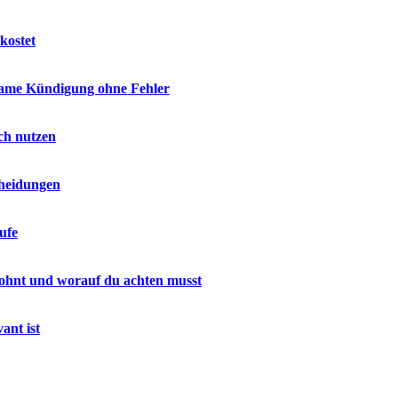
kostet
ksame Kündigung ohne Fehler
ich nutzen
cheidungen
ufe
h lohnt und worauf du achten musst
ant ist