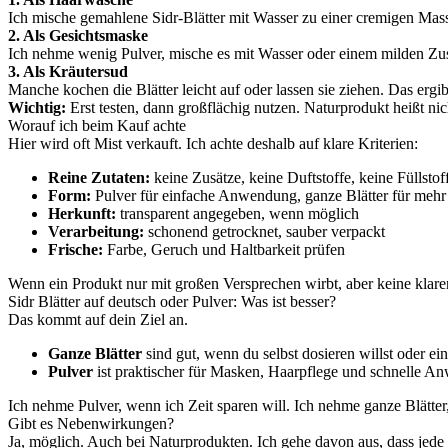
Ich mische gemahlene Sidr-Blätter mit Wasser zu einer cremigen Masse
2. Als Gesichtsmaske
Ich nehme wenig Pulver, mische es mit Wasser oder einem milden Zusatz
3. Als Kräutersud
Manche kochen die Blätter leicht auf oder lassen sie ziehen. Das ergib
Wichtig:
Erst testen, dann großflächig nutzen. Naturprodukt heißt nic
Worauf ich beim Kauf achte
Hier wird oft Mist verkauft. Ich achte deshalb auf klare Kriterien:
Reine Zutaten:
keine Zusätze, keine Duftstoffe, keine Füllstof
Form:
Pulver für einfache Anwendung, ganze Blätter für mehr
Herkunft:
transparent angegeben, wenn möglich
Verarbeitung:
schonend getrocknet, sauber verpackt
Frische:
Farbe, Geruch und Haltbarkeit prüfen
Wenn ein Produkt nur mit großen Versprechen wirbt, aber keine klaren 
Sidr Blätter auf deutsch oder Pulver: Was ist besser?
Das kommt auf dein Ziel an.
Ganze Blätter
sind gut, wenn du selbst dosieren willst oder e
Pulver
ist praktischer für Masken, Haarpflege und schnelle 
Ich nehme Pulver, wenn ich Zeit sparen will. Ich nehme ganze Blätter,
Gibt es Nebenwirkungen?
Ja, möglich. Auch bei Naturprodukten. Ich gehe davon aus, dass jede 