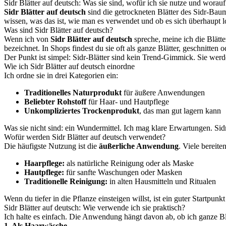
Sidr Blätter auf deutsch: Was sie sind, wofür ich sie nutze und worauf
Sidr Blätter auf deutsch
sind die getrockneten Blätter des Sidr-Bau
wissen, was das ist, wie man es verwendet und ob es sich überhaupt lo
Was sind Sidr Blätter auf deutsch?
Wenn ich von
Sidr Blätter auf deutsch
spreche, meine ich die Blät
bezeichnet. In Shops findest du sie oft als ganze Blätter, geschnitten 
Der Punkt ist simpel: Sidr-Blätter sind kein Trend-Gimmick. Sie wer
Wie ich Sidr Blätter auf deutsch einordne
Ich ordne sie in drei Kategorien ein:
Traditionelles Naturprodukt
für äußere Anwendungen
Beliebter Rohstoff
für Haar- und Hautpflege
Unkompliziertes Trockenprodukt
, das man gut lagern kann
Was sie nicht sind: ein Wundermittel. Ich mag klare Erwartungen. Sidr
Wofür werden Sidr Blätter auf deutsch verwendet?
Die häufigste Nutzung ist die
äußerliche Anwendung
. Viele bereit
Haarpflege:
als natürliche Reinigung oder als Maske
Hautpflege:
für sanfte Waschungen oder Masken
Traditionelle Reinigung:
in alten Hausmitteln und Ritualen
Wenn du tiefer in die Pflanze einsteigen willst, ist ein guter Startpu
Sidr Blätter auf deutsch: Wie verwende ich sie praktisch?
Ich halte es einfach. Die Anwendung hängt davon ab, ob ich ganze Bl
1. Als Haarwäsche