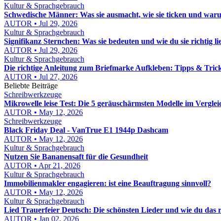
Kultur & Sprachgebrauch
Schwedische Männer: Was sie ausmacht, wie sie ticken und waru
AUTOR • Jul 29, 2026
Kultur & Sprachgebrauch
Signifikanz Sternchen: Was sie bedeuten und wie du sie richtig lie
AUTOR • Jul 29, 2026
Kultur & Sprachgebrauch
Die richtige Anleitung zum Briefmarke Aufkleben: Tipps & Tric
AUTOR • Jul 27, 2026
Beliebte Beiträge
Schreibwerkzeuge
Mikrowelle leise Test: Die 5 geräuschärmsten Modelle im Verglei
AUTOR • May 12, 2026
Schreibwerkzeuge
Black Friday Deal - VanTrue E1 1944p Dashcam
AUTOR • May 12, 2026
Kultur & Sprachgebrauch
Nutzen Sie Bananensaft für die Gesundheit
AUTOR • Apr 21, 2026
Kultur & Sprachgebrauch
Immobilienmakler engagieren: ist eine Beauftragung sinnvoll?
AUTOR • May 12, 2026
Kultur & Sprachgebrauch
Lied Trauerfeier Deutsch: Die schönsten Lieder und wie du das r
AUTOR • Jan 02, 2026