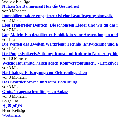
Weitere Beiträge
Nutzen Sie Bananensaft für die Gesundheit
vor 3 Monaten
Immobilienmakler engagieren: ist eine Beauftragung sinnvoll?
vor 2 Monaten
Lied Trauerfeier Deutsch: Die schönsten Lieder und wie du das r
vor 7 Monaten
Bug Match: Ein detaillierter Einblick in seine Anwendungen und
vor 1 Jahr
Die Waffen des Zweiten Weltkriegs: Technik, Entwicklung und E
vor 1 Jahr
Die Poppe-Folkerts-Stiftung: Kunst und Kultur in Norderney fö
vor 10 Monaten
Welche Hausmittel helfen gegen Rohrverstopfungen? - Effektive
vor 3 Monaten
Nachhaltige Entsorgung von Elektronikgeräten
vor 3 Monaten
Das Krafttier Storch und seine Bedeutung
vor 3 Monaten
Große Tragetaschen für jeden Anlass
vor 3 Monaten
Folge uns
Neue Beiträge
Wortschatz