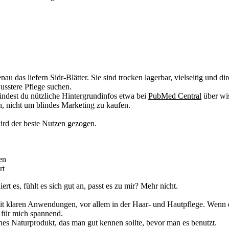
au das liefern Sidr-Blätter. Sie sind trocken lagerbar, vielseitig und d
usstere Pflege suchen.
findest du nützliche Hintergrundinfos etwa bei
PubMed Central
über wis
, nicht um blindes Marketing zu kaufen.
wird der beste Nutzen gezogen.
en
rt
rt es, fühlt es sich gut an, passt es zu mir? Mehr nicht.
mit klaren Anwendungen, vor allem in der Haar- und Hautpflege. Wenn du
e für mich spannend.
ches Naturprodukt, das man gut kennen sollte, bevor man es benutzt.