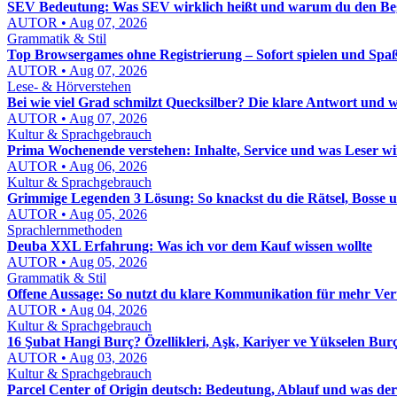
SEV Bedeutung: Was SEV wirklich heißt und warum du den Beg
AUTOR • Aug 07, 2026
Grammatik & Stil
Top Browsergames ohne Registrierung – Sofort spielen und Spa
AUTOR • Aug 07, 2026
Lese- & Hörverstehen
Bei wie viel Grad schmilzt Quecksilber? Die klare Antwort und w
AUTOR • Aug 07, 2026
Kultur & Sprachgebrauch
Prima Wochenende verstehen: Inhalte, Service und was Leser wi
AUTOR • Aug 06, 2026
Kultur & Sprachgebrauch
Grimmige Legenden 3 Lösung: So knackst du die Rätsel, Bosse u
AUTOR • Aug 05, 2026
Sprachlernmethoden
Deuba XXL Erfahrung: Was ich vor dem Kauf wissen wollte
AUTOR • Aug 05, 2026
Grammatik & Stil
Offene Aussage: So nutzt du klare Kommunikation für mehr Ver
AUTOR • Aug 04, 2026
Kultur & Sprachgebrauch
16 Şubat Hangi Burç? Özellikleri, Aşk, Kariyer ve Yükselen Bur
AUTOR • Aug 03, 2026
Kultur & Sprachgebrauch
Parcel Center of Origin deutsch: Bedeutung, Ablauf und was der