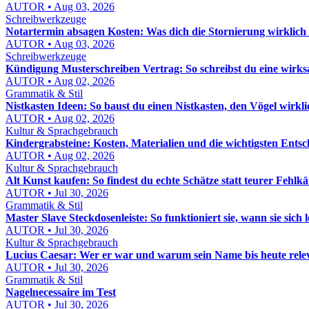
AUTOR • Aug 03, 2026
Schreibwerkzeuge
Notartermin absagen Kosten: Was dich die Stornierung wirklich 
AUTOR • Aug 03, 2026
Schreibwerkzeuge
Kündigung Musterschreiben Vertrag: So schreibst du eine wir
AUTOR • Aug 02, 2026
Grammatik & Stil
Nistkasten Ideen: So baust du einen Nistkasten, den Vögel wirkl
AUTOR • Aug 02, 2026
Kultur & Sprachgebrauch
Kindergrabsteine: Kosten, Materialien und die wichtigsten Ents
AUTOR • Aug 02, 2026
Kultur & Sprachgebrauch
Alt Kunst kaufen: So findest du echte Schätze statt teurer Fehlkä
AUTOR • Jul 30, 2026
Grammatik & Stil
Master Slave Steckdosenleiste: So funktioniert sie, wann sie sic
AUTOR • Jul 30, 2026
Kultur & Sprachgebrauch
Lucius Caesar: Wer er war und warum sein Name bis heute relev
AUTOR • Jul 30, 2026
Grammatik & Stil
Nagelnecessaire im Test
AUTOR • Jul 30, 2026