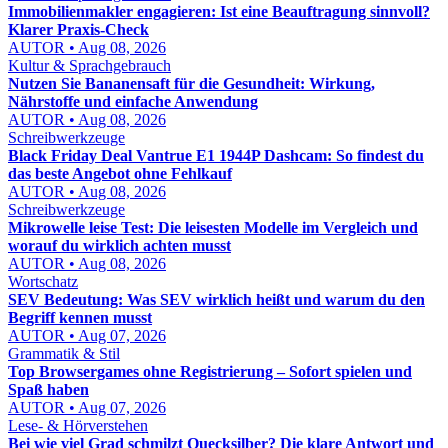
Immobilienmakler engagieren: Ist eine Beauftragung sinnvoll?
Klarer Praxis-Check
AUTOR • Aug 08, 2026
Kultur & Sprachgebrauch
Nutzen Sie Bananensaft für die Gesundheit: Wirkung,
Nährstoffe und einfache Anwendung
AUTOR • Aug 08, 2026
Schreibwerkzeuge
Black Friday Deal Vantrue E1 1944P Dashcam: So findest du
das beste Angebot ohne Fehlkauf
AUTOR • Aug 08, 2026
Schreibwerkzeuge
Mikrowelle leise Test: Die leisesten Modelle im Vergleich und
worauf du wirklich achten musst
AUTOR • Aug 08, 2026
Wortschatz
SEV Bedeutung: Was SEV wirklich heißt und warum du den
Begriff kennen musst
AUTOR • Aug 07, 2026
Grammatik & Stil
Top Browsergames ohne Registrierung – Sofort spielen und
Spaß haben
AUTOR • Aug 07, 2026
Lese- & Hörverstehen
Bei wie viel Grad schmilzt Quecksilber? Die klare Antwort und