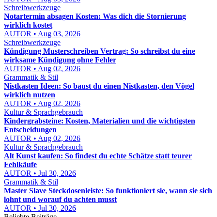
Schreibwerkzeuge
Notartermin absagen Kosten: Was dich die Stornierung
wirklich kostet
AUTOR • Aug 03, 2026
Schreibwerkzeuge
Kündigung Musterschreiben Vertrag: So schreibst du eine
wirksame Kündigung ohne Fehler
AUTOR • Aug 02, 2026
Grammatik & Stil
Nistkasten Ideen: So baust du einen Nistkasten, den Vögel
wirklich nutzen
AUTOR • Aug 02, 2026
Kultur & Sprachgebrauch
Kindergrabsteine: Kosten, Materialien und die wichtigsten
Entscheidungen
AUTOR • Aug 02, 2026
Kultur & Sprachgebrauch
Alt Kunst kaufen: So findest du echte Schätze statt teurer
Fehlkäufe
AUTOR • Jul 30, 2026
Grammatik & Stil
Master Slave Steckdosenleiste: So funktioniert sie, wann sie sich
lohnt und worauf du achten musst
AUTOR • Jul 30, 2026
Beliebte Beiträge