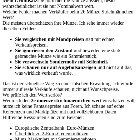
Mein Grundsatz:
Je normaler die Münze aussieht, desto
wahrscheinlicher ist sie nur Nominalwert wert.
Welche Fehler machen Verkäufer beim 2€ Münze Strichmännchen
Wert?
Die meisten überschätzen ihre Münze. Ich sehe immer wieder
dieselben Fehler:
Sie vergleichen mit Mondpreisen
statt mit echten
Verkaufspreisen.
Sie ignorieren den Zustand
und bewerten eine stark
gebrauchte Münze wie ein Sammlerstück.
Sie verwechseln Sondermotiv mit Seltenheit.
Sie schauen nur auf Angebotsanzeigen
und nicht auf das,
was wirklich verkauft wurde.
Das ist der schnellste Weg zu einer falschen Erwartung. Ich würde
immer auf reale Verkäufe schauen, nicht auf Wunschpreise.
Wo prüfe ich den Wert seriös?
Wenn ich den
2e muenze strichmaennchen wert
einschätzen will,
nutze ich keine Fantasiepreise aus Foren. Ich schaue auf echte
Referenzen und Marktplätze mit nachvollziehbaren Daten.
Hilfreiche Ressourcen sind zum Beispiel:
Europäische Zentralbank: Euro-Münzen
Überblick zu 2-Euro-Gedenkmünzen
Münz-Marktplatz mit Sammlerangeboten