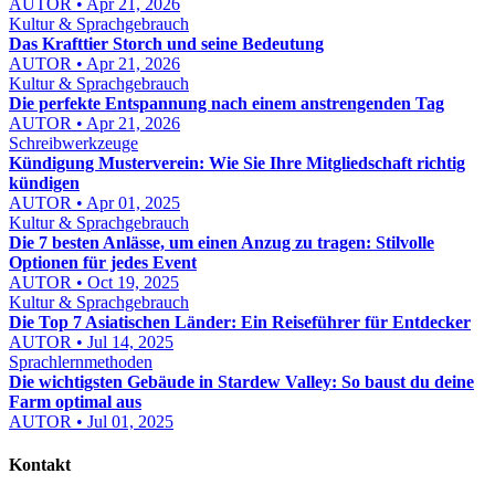
AUTOR • Apr 21, 2026
Kultur & Sprachgebrauch
Das Krafttier Storch und seine Bedeutung
AUTOR • Apr 21, 2026
Kultur & Sprachgebrauch
Die perfekte Entspannung nach einem anstrengenden Tag
AUTOR • Apr 21, 2026
Schreibwerkzeuge
Kündigung Musterverein: Wie Sie Ihre Mitgliedschaft richtig
kündigen
AUTOR • Apr 01, 2025
Kultur & Sprachgebrauch
Die 7 besten Anlässe, um einen Anzug zu tragen: Stilvolle
Optionen für jedes Event
AUTOR • Oct 19, 2025
Kultur & Sprachgebrauch
Die Top 7 Asiatischen Länder: Ein Reiseführer für Entdecker
AUTOR • Jul 14, 2025
Sprachlernmethoden
Die wichtigsten Gebäude in Stardew Valley: So baust du deine
Farm optimal aus
AUTOR • Jul 01, 2025
Kontakt