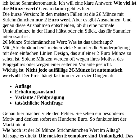
ich keine Sammlerromantik. Ich will eine klare Antwort:
Wie viel ist
die Münze wert?
Genau darum geht es hier.
Die kurze Version: In den meisten Fällen ist die 2€ Münze mit
Strichmännchen
nur 2 Euro wert
. Aber es gibt Ausnahmen. Und
genau diese Ausnahmen entscheiden, ob du eine normale
Umlaufmünze in der Hand hältst oder ein Stück, das für Sammler
interessant ist.
2€ Münze Strichmännchen Wert: Was ist das überhaupt?
Mit „Strichmännchen“ meinen viele Sammler die Sonderprägung
mit dem einfachen Linien-Design, das auf einer 2-Euro-Münze zu
sehen ist. Solche Münzen werden oft wegen ihres Motivs, des
Prägejahres oder wegen einer seltenen Variante gesucht.
Wichtig ist:
Nicht jede auffällige 2€-Münze ist automatisch
wertvoll
. Der Preis hängt fast immer von vier Dingen ab:
Auflage
Erhaltungszustand
Variante / Fehlprägung
tatsächliche Nachfrage
Genau hier machen viele den Fehler. Sie sehen ein besonderes
Motiv und denken sofort an Hunderte Euro. So funktioniert der
Markt nicht.
Wie hoch ist der 2€ Münze Strichmännchen Wert im Alltag?
Ich sage es direkt:
Die meisten Exemplare sind Umlaufgeld
. Das