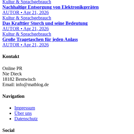
Kultur & Sprachgebrauch
Nachhaltige Entsorgung von Elektronikgeräten
AUTOR • Apr 21, 2026
Kultur & Sprachgebrauch
Das Krafttier Storch und seine Bedeutung
AUTOR • Apr 21, 2026
Kultur & Sprachgebrauch
Große Tragetaschen für jeden Anlass
AUTOR • Apr 21, 2026
Kontakt
Online PR
Nie Dieck
18182 Bentwisch
Email:
info@matblog.de
Navigation
Impressum
Über uns
Datenschutz
Social