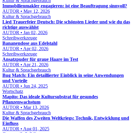
Kultur & Sprachgebrauch
Immobilienmakler engagieren: ist eine Beauftragung sinnvoll?
AUTOR • May 12, 2026
Kultur & Sprachgebrauch
Lied Trauerfeier Deutsch: Die schönsten Lieder und wie du das
richtige auswählst
AUTOR • Jan 02, 2026
Schreibwerkzeuge
Bananendose aus Edelstahl
AUTOR • Apr 02, 2026
Schreibwerkzeuge
Ansatzpuder für graue Haare im Test
AUTOR • Apr 21, 2026
Kultur & Sprachgebrauch
Bug Match: Ein detaillierter Einblick in seine Anwendungen
und Vorteile
AUTOR • Jun 24, 2025
Wortschatz
Mapito: Das ideale Kultursubstrat für gesundes
Pflanzenwachstum
AUTOR • Mar 13, 2026
Kultur & Sprachgebrauch
Die Waffen des Zweiten Weltkriegs: Technik, Entwicklung und
Einfluss
AUTOR • Aug 01, 2025