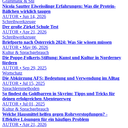
Grammatik & Stil
Nicola Sautter Eiweisslinge Erfahrungen: Was die Protein-
Bällchen wirklich taugen
AUTOR • Jun 14, 2026
Schreibwerkzeuge
Der große Zirkel Schule Test
AUTOR • Apr 21, 2026
Schreibwerkzeuge
Briefporto nach Österreich 2024: Was Sie wissen müssen
AUTOR • May 06, 2026
Kultur & Sprachgebrauch
Die Poppe-Folkerts-Stiftung: Kunst und Kultur in Norderney
fördern
AUTOR • Sep 29, 2025
Wortschatz
Die Abkürzung AFS: Bedeutung und Verwendung im Alltag
AUTOR • Jul 15, 2025
Sprachlernmethoden
So findest du Goldbarren in Skyrim: Tipps und Tricks für
deinen erfolgreichen Abenteuerweg
AUTOR • Jul 01, 2025
Kultur & Sprachgebrauch
Welche Hausmittel helfen gegen Rohrverstopfungen? -
Effektive Lösungen für ein häufiges Problem
AUTOR • Apr 21, 2026