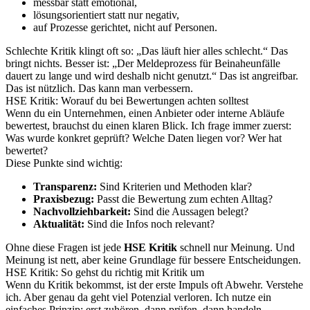
messbar statt emotional,
lösungsorientiert statt nur negativ,
auf Prozesse gerichtet, nicht auf Personen.
Schlechte Kritik klingt oft so: „Das läuft hier alles schlecht.“ Das
bringt nichts. Besser ist: „Der Meldeprozess für Beinaheunfälle
dauert zu lange und wird deshalb nicht genutzt.“ Das ist angreifbar.
Das ist nützlich. Das kann man verbessern.
HSE Kritik: Worauf du bei Bewertungen achten solltest
Wenn du ein Unternehmen, einen Anbieter oder interne Abläufe
bewertest, brauchst du einen klaren Blick. Ich frage immer zuerst:
Was wurde konkret geprüft? Welche Daten liegen vor? Wer hat
bewertet?
Diese Punkte sind wichtig:
Transparenz:
Sind Kriterien und Methoden klar?
Praxisbezug:
Passt die Bewertung zum echten Alltag?
Nachvollziehbarkeit:
Sind die Aussagen belegt?
Aktualität:
Sind die Infos noch relevant?
Ohne diese Fragen ist jede
HSE Kritik
schnell nur Meinung. Und
Meinung ist nett, aber keine Grundlage für bessere Entscheidungen.
HSE Kritik: So gehst du richtig mit Kritik um
Wenn du Kritik bekommst, ist der erste Impuls oft Abwehr. Verstehe
ich. Aber genau da geht viel Potenzial verloren. Ich nutze ein
einfaches Prinzip: erst zuhören, dann prüfen, dann handeln.