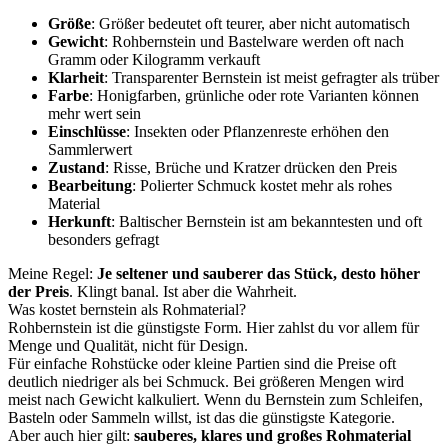
Größe
: Größer bedeutet oft teurer, aber nicht automatisch
Gewicht
: Rohbernstein und Bastelware werden oft nach
Gramm oder Kilogramm verkauft
Klarheit
: Transparenter Bernstein ist meist gefragter als trüber
Farbe
: Honigfarben, grünliche oder rote Varianten können
mehr wert sein
Einschlüsse
: Insekten oder Pflanzenreste erhöhen den
Sammlerwert
Zustand
: Risse, Brüche und Kratzer drücken den Preis
Bearbeitung
: Polierter Schmuck kostet mehr als rohes
Material
Herkunft
: Baltischer Bernstein ist am bekanntesten und oft
besonders gefragt
Meine Regel:
Je seltener und sauberer das Stück, desto höher
der Preis
. Klingt banal. Ist aber die Wahrheit.
Was kostet bernstein als Rohmaterial?
Rohbernstein ist die günstigste Form. Hier zahlst du vor allem für
Menge und Qualität, nicht für Design.
Für einfache Rohstücke oder kleine Partien sind die Preise oft
deutlich niedriger als bei Schmuck. Bei größeren Mengen wird
meist nach Gewicht kalkuliert. Wenn du Bernstein zum Schleifen,
Basteln oder Sammeln willst, ist das die günstigste Kategorie.
Aber auch hier gilt:
sauberes, klares und großes Rohmaterial