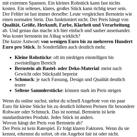
mit extremen Spannen. Ein kleines Rohstück kann fast nichts
kosten. Ein seltenes, klares, großes Stück kann richtig teuer sein.
Der Fehler ist fast immer derselbe: Leute vergleichen Bernstein wie
einen normalen Stein. Das funktioniert nicht. Der Preis hängt von
Qualität, Größe, Herkunft, Farbe, Klarheit und Verarbeitung
ab. Und genau das mache ich hier einfach und sauber auseinander.
Was kostet bernstein im Alltag wirklich?
Die kurze Antwort:
von wenigen Euro bis zu mehreren Hundert
Euro pro Stück
. In Sonderfällen auch deutlich mehr.
Kleine Rohstücke
: oft im niedrigen einstelligen bis
zweistelligen Bereich
Bernstein als Bastel- oder Deko-Material
: meist nach
Gewicht oder Stückzahl bepreist
Schmuck
: je nach Fassung, Design und Qualität deutlich
teurer
Seltene Sammlerstücke
: können stark im Preis steigen
Wenn du online suchst, siehst du schnell Angebote von ein paar
Euro für kleine Stücke bis zu deutlich höheren Preisen für besondere
Rohware oder Schmuck. Das ist normal. Bernstein ist kein
standardisiertes Produkt. Jedes Stück ist anders.
Wovon hängt der Preis von Bernstein ab?
Der Preis ist kein Ratespiel. Er folgt klaren Faktoren. Wenn du sie
kennst, erkennst du sofort, ob ein Angebot fair ist oder nicht.