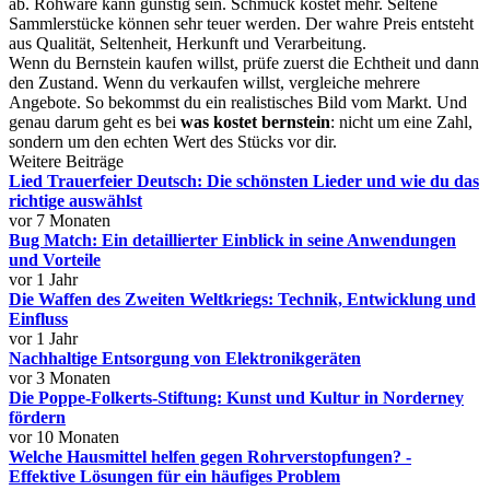
ab. Rohware kann günstig sein. Schmuck kostet mehr. Seltene
Sammlerstücke können sehr teuer werden. Der wahre Preis entsteht
aus Qualität, Seltenheit, Herkunft und Verarbeitung.
Wenn du Bernstein kaufen willst, prüfe zuerst die Echtheit und dann
den Zustand. Wenn du verkaufen willst, vergleiche mehrere
Angebote. So bekommst du ein realistisches Bild vom Markt. Und
genau darum geht es bei
was kostet bernstein
: nicht um eine Zahl,
sondern um den echten Wert des Stücks vor dir.
Weitere Beiträge
Lied Trauerfeier Deutsch: Die schönsten Lieder und wie du das
richtige auswählst
vor 7 Monaten
Bug Match: Ein detaillierter Einblick in seine Anwendungen
und Vorteile
vor 1 Jahr
Die Waffen des Zweiten Weltkriegs: Technik, Entwicklung und
Einfluss
vor 1 Jahr
Nachhaltige Entsorgung von Elektronikgeräten
vor 3 Monaten
Die Poppe-Folkerts-Stiftung: Kunst und Kultur in Norderney
fördern
vor 10 Monaten
Welche Hausmittel helfen gegen Rohrverstopfungen? -
Effektive Lösungen für ein häufiges Problem