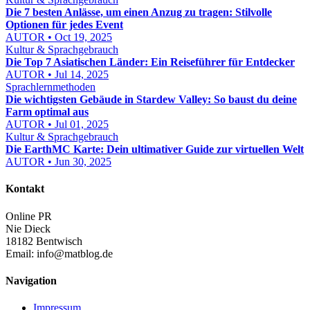
Die 7 besten Anlässe, um einen Anzug zu tragen: Stilvolle
Optionen für jedes Event
AUTOR • Oct 19, 2025
Kultur & Sprachgebrauch
Die Top 7 Asiatischen Länder: Ein Reiseführer für Entdecker
AUTOR • Jul 14, 2025
Sprachlernmethoden
Die wichtigsten Gebäude in Stardew Valley: So baust du deine
Farm optimal aus
AUTOR • Jul 01, 2025
Kultur & Sprachgebrauch
Die EarthMC Karte: Dein ultimativer Guide zur virtuellen Welt
AUTOR • Jun 30, 2025
Kontakt
Online PR
Nie Dieck
18182 Bentwisch
Email:
info@matblog.de
Navigation
Impressum