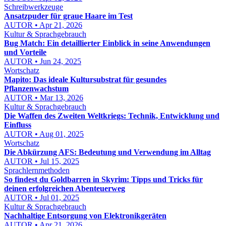
Schreibwerkzeuge
Ansatzpuder für graue Haare im Test
AUTOR • Apr 21, 2026
Kultur & Sprachgebrauch
Bug Match: Ein detaillierter Einblick in seine Anwendungen
und Vorteile
AUTOR • Jun 24, 2025
Wortschatz
Mapito: Das ideale Kultursubstrat für gesundes
Pflanzenwachstum
AUTOR • Mar 13, 2026
Kultur & Sprachgebrauch
Die Waffen des Zweiten Weltkriegs: Technik, Entwicklung und
Einfluss
AUTOR • Aug 01, 2025
Wortschatz
Die Abkürzung AFS: Bedeutung und Verwendung im Alltag
AUTOR • Jul 15, 2025
Sprachlernmethoden
So findest du Goldbarren in Skyrim: Tipps und Tricks für
deinen erfolgreichen Abenteuerweg
AUTOR • Jul 01, 2025
Kultur & Sprachgebrauch
Nachhaltige Entsorgung von Elektronikgeräten
AUTOR • Apr 21, 2026