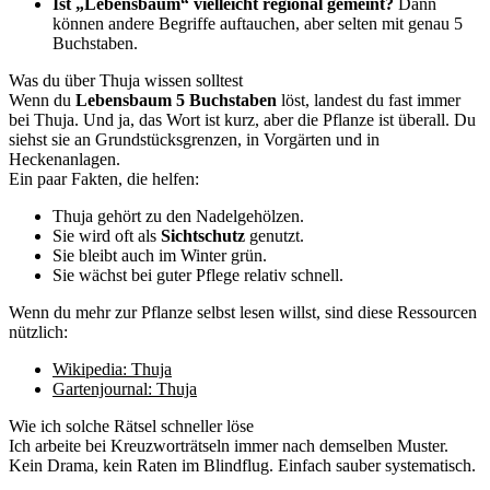
Ist „Lebensbaum“ vielleicht regional gemeint?
Dann
können andere Begriffe auftauchen, aber selten mit genau 5
Buchstaben.
Was du über Thuja wissen solltest
Wenn du
Lebensbaum 5 Buchstaben
löst, landest du fast immer
bei Thuja. Und ja, das Wort ist kurz, aber die Pflanze ist überall. Du
siehst sie an Grundstücksgrenzen, in Vorgärten und in
Heckenanlagen.
Ein paar Fakten, die helfen:
Thuja gehört zu den Nadelgehölzen.
Sie wird oft als
Sichtschutz
genutzt.
Sie bleibt auch im Winter grün.
Sie wächst bei guter Pflege relativ schnell.
Wenn du mehr zur Pflanze selbst lesen willst, sind diese Ressourcen
nützlich:
Wikipedia: Thuja
Gartenjournal: Thuja
Wie ich solche Rätsel schneller löse
Ich arbeite bei Kreuzworträtseln immer nach demselben Muster.
Kein Drama, kein Raten im Blindflug. Einfach sauber systematisch.