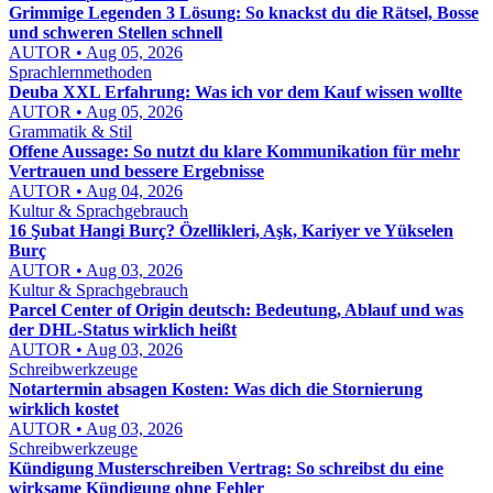
Grimmige Legenden 3 Lösung: So knackst du die Rätsel, Bosse
und schweren Stellen schnell
AUTOR • Aug 05, 2026
Sprachlernmethoden
Deuba XXL Erfahrung: Was ich vor dem Kauf wissen wollte
AUTOR • Aug 05, 2026
Grammatik & Stil
Offene Aussage: So nutzt du klare Kommunikation für mehr
Vertrauen und bessere Ergebnisse
AUTOR • Aug 04, 2026
Kultur & Sprachgebrauch
16 Şubat Hangi Burç? Özellikleri, Aşk, Kariyer ve Yükselen
Burç
AUTOR • Aug 03, 2026
Kultur & Sprachgebrauch
Parcel Center of Origin deutsch: Bedeutung, Ablauf und was
der DHL-Status wirklich heißt
AUTOR • Aug 03, 2026
Schreibwerkzeuge
Notartermin absagen Kosten: Was dich die Stornierung
wirklich kostet
AUTOR • Aug 03, 2026
Schreibwerkzeuge
Kündigung Musterschreiben Vertrag: So schreibst du eine
wirksame Kündigung ohne Fehler