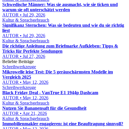
Schwedische Männer: Was sie ausmacht, wie sie ticken und
warum sie oft unterschätzt werden
AUTOR • Jul 29, 2026
Kultur & Sprachgebrauch
Signifikanz Sternchen: Was sie bedeuten und wie du sie richtig
liest
AUTOR • Jul 29, 2026
Kultur & Sprachgebrauch
Die richtige Anleitung zum Briefmarke Aufkleben: Tipps &
Tricks für Perfekte Sendungen
AUTOR • Jul 27, 2026
Beliebte Beiträge
Schreibwerkzeuge
Mikrowelle leise Test: Die 5 geräuschärmsten Modelle im
Vergleich 2025
AUTOR • May 12, 2026
Schreibwerkzeuge
Black Friday Deal - VanTrue E1 1944p Dashcam
AUTOR • May 12, 2026
Kultur & Sprachgebrauch
Nutzen Sie Bananensaft für die Gesundheit
AUTOR • Apr 21, 2026
Kultur & Sprachgebrauch
Immobilienmakler engagieren: ist eine Beauftragung sinnvoll?
AUTOR • May 12, 2026