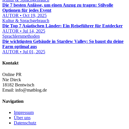
Die 7 besten Anlässe, um einen Anzug zu tragen: Stilvolle
Optionen für jedes Event
AUTOR • Oct 19, 2025
Kultur & Sprachgebrauch
Die Top 7 Asiatischen Länder: Ein Reiseführer für Entdecker
AUTOR • Jul 14, 2025
Sprachlernmethoden
Die wichtigsten Gebäude in Stardew Valley: So baust du deine
Farm optimal aus
AUTOR • Jul 01, 2025
Kontakt
Online PR
Nie Dieck
18182 Bentwisch
Email:
info@matblog.de
Navigation
Impressum
Über uns
Datenschutz