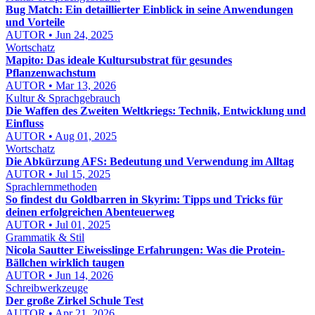
Bug Match: Ein detaillierter Einblick in seine Anwendungen
und Vorteile
AUTOR • Jun 24, 2025
Wortschatz
Mapito: Das ideale Kultursubstrat für gesundes
Pflanzenwachstum
AUTOR • Mar 13, 2026
Kultur & Sprachgebrauch
Die Waffen des Zweiten Weltkriegs: Technik, Entwicklung und
Einfluss
AUTOR • Aug 01, 2025
Wortschatz
Die Abkürzung AFS: Bedeutung und Verwendung im Alltag
AUTOR • Jul 15, 2025
Sprachlernmethoden
So findest du Goldbarren in Skyrim: Tipps und Tricks für
deinen erfolgreichen Abenteuerweg
AUTOR • Jul 01, 2025
Grammatik & Stil
Nicola Sautter Eiweisslinge Erfahrungen: Was die Protein-
Bällchen wirklich taugen
AUTOR • Jun 14, 2026
Schreibwerkzeuge
Der große Zirkel Schule Test
AUTOR • Apr 21, 2026