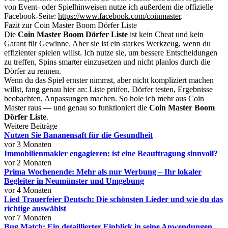
von Event- oder Spielhinweisen nutze ich außerdem die offizielle
Facebook-Seite:
https://www.facebook.com/coinmaster
.
Fazit zur Coin Master Boom Dörfer Liste
Die
Coin Master Boom Dörfer Liste
ist kein Cheat und kein
Garant für Gewinne. Aber sie ist ein starkes Werkzeug, wenn du
effizienter spielen willst. Ich nutze sie, um bessere Entscheidungen
zu treffen, Spins smarter einzusetzen und nicht planlos durch die
Dörfer zu rennen.
Wenn du das Spiel ernster nimmst, aber nicht kompliziert machen
willst, fang genau hier an: Liste prüfen, Dörfer testen, Ergebnisse
beobachten, Anpassungen machen. So hole ich mehr aus Coin
Master raus — und genau so funktioniert die
Coin Master Boom
Dörfer Liste
.
Weitere Beiträge
Nutzen Sie Bananensaft für die Gesundheit
vor 3 Monaten
Immobilienmakler engagieren: ist eine Beauftragung sinnvoll?
vor 2 Monaten
Prima Wochenende: Mehr als nur Werbung – Ihr lokaler
Begleiter in Neumünster und Umgebung
vor 4 Monaten
Lied Trauerfeier Deutsch: Die schönsten Lieder und wie du das
richtige auswählst
vor 7 Monaten
Bug Match: Ein detaillierter Einblick in seine Anwendungen