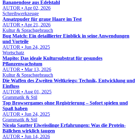
Bananendose aus Edelstahl
AUTOR • Apr 02, 2026
Schreibwerkzeuge
Ansatzpuder für graue Haare im Test
AUTOR • Apr 21, 2026
Kultur & Sprachgebrauch
Bug Match: Ein detaillierter Einblick in seine Anwendungen
und Vorteile
AUTOR • Jun 24, 2025
Wortschatz
Mapito: Das ideale Kultursubstrat für gesundes
Pflanzenwachstum
AUTOR • Mar 13, 2026
Kultur & Sprachgebrauch
Die Waffen des Zweiten Weltkriegs: Technik, Entwicklung und
Einfluss
AUTOR • Aug 01, 2025
Grammatik & Stil
Top Browsergames ohne Registrierung – Sofort spielen und
Spaß haben
AUTOR • Jun 24, 2025
Grammatik & Stil
Nicola Sautter Eiweisslinge Erfahrungen: Was die Protein-
Bällchen wirklich taugen
AUTOR • Jun 14, 2026