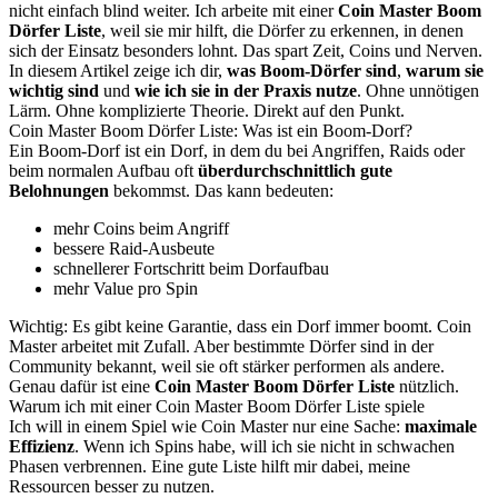
nicht einfach blind weiter. Ich arbeite mit einer
Coin Master Boom
Dörfer Liste
, weil sie mir hilft, die Dörfer zu erkennen, in denen
sich der Einsatz besonders lohnt. Das spart Zeit, Coins und Nerven.
In diesem Artikel zeige ich dir,
was Boom-Dörfer sind
,
warum sie
wichtig sind
und
wie ich sie in der Praxis nutze
. Ohne unnötigen
Lärm. Ohne komplizierte Theorie. Direkt auf den Punkt.
Coin Master Boom Dörfer Liste: Was ist ein Boom-Dorf?
Ein Boom-Dorf ist ein Dorf, in dem du bei Angriffen, Raids oder
beim normalen Aufbau oft
überdurchschnittlich gute
Belohnungen
bekommst. Das kann bedeuten:
mehr Coins beim Angriff
bessere Raid-Ausbeute
schnellerer Fortschritt beim Dorfaufbau
mehr Value pro Spin
Wichtig: Es gibt keine Garantie, dass ein Dorf immer boomt. Coin
Master arbeitet mit Zufall. Aber bestimmte Dörfer sind in der
Community bekannt, weil sie oft stärker performen als andere.
Genau dafür ist eine
Coin Master Boom Dörfer Liste
nützlich.
Warum ich mit einer Coin Master Boom Dörfer Liste spiele
Ich will in einem Spiel wie Coin Master nur eine Sache:
maximale
Effizienz
. Wenn ich Spins habe, will ich sie nicht in schwachen
Phasen verbrennen. Eine gute Liste hilft mir dabei, meine
Ressourcen besser zu nutzen.