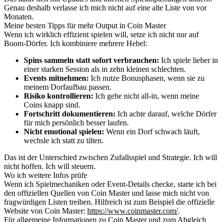
Genau deshalb verlasse ich mich nicht auf eine alte Liste von vor
Monaten.
Meine besten Tipps für mehr Output in Coin Master
Wenn ich wirklich effizient spielen will, setze ich nicht nur auf
Boom-Dörfer. Ich kombiniere mehrere Hebel:
Spins sammeln statt sofort verbrauchen:
Ich spiele lieber in
einer starken Session als in zehn kleinen schlechten.
Events mitnehmen:
Ich nutze Bonusphasen, wenn sie zu
meinem Dorfaufbau passen.
Risiko kontrollieren:
Ich gehe nicht all-in, wenn meine
Coins knapp sind.
Fortschritt dokumentieren:
Ich achte darauf, welche Dörfer
für mich persönlich besser laufen.
Nicht emotional spielen:
Wenn ein Dorf schwach läuft,
wechsle ich statt zu tilten.
Das ist der Unterschied zwischen Zufallsspiel und Strategie. Ich will
nicht hoffen. Ich will steuern.
Wo ich weitere Infos prüfe
Wenn ich Spielmechaniken oder Event-Details checke, starte ich bei
den offiziellen Quellen von Coin Master und lasse mich nicht von
fragwürdigen Listen treiben. Hilfreich ist zum Beispiel die offizielle
Website von Coin Master:
https://www.coinmaster.com/
.
Für allgemeine Informationen zu Coin Master und zum Abgleich