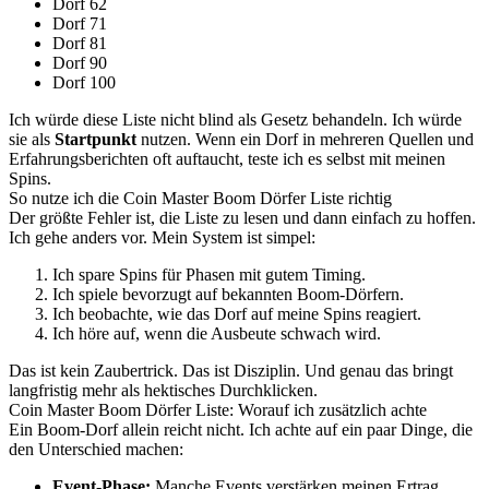
Dorf 62
Dorf 71
Dorf 81
Dorf 90
Dorf 100
Ich würde diese Liste nicht blind als Gesetz behandeln. Ich würde
sie als
Startpunkt
nutzen. Wenn ein Dorf in mehreren Quellen und
Erfahrungsberichten oft auftaucht, teste ich es selbst mit meinen
Spins.
So nutze ich die Coin Master Boom Dörfer Liste richtig
Der größte Fehler ist, die Liste zu lesen und dann einfach zu hoffen.
Ich gehe anders vor. Mein System ist simpel:
Ich spare Spins für Phasen mit gutem Timing.
Ich spiele bevorzugt auf bekannten Boom-Dörfern.
Ich beobachte, wie das Dorf auf meine Spins reagiert.
Ich höre auf, wenn die Ausbeute schwach wird.
Das ist kein Zaubertrick. Das ist Disziplin. Und genau das bringt
langfristig mehr als hektisches Durchklicken.
Coin Master Boom Dörfer Liste: Worauf ich zusätzlich achte
Ein Boom-Dorf allein reicht nicht. Ich achte auf ein paar Dinge, die
den Unterschied machen:
Event-Phase:
Manche Events verstärken meinen Ertrag