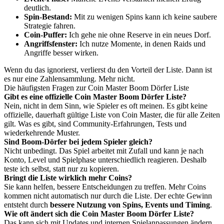
deutlich.
Spin-Bestand:
Mit zu wenigen Spins kann ich keine saubere
Strategie fahren.
Coin-Puffer:
Ich gehe nie ohne Reserve in ein neues Dorf.
Angriffsfenster:
Ich nutze Momente, in denen Raids und
Angriffe besser wirken.
Wenn du das ignorierst, verlierst du den Vorteil der Liste. Dann ist
es nur eine Zahlensammlung. Mehr nicht.
Die häufigsten Fragen zur Coin Master Boom Dörfer Liste
Gibt es eine offizielle Coin Master Boom Dörfer Liste?
Nein, nicht in dem Sinn, wie Spieler es oft meinen. Es gibt keine
offizielle, dauerhaft gültige Liste von Coin Master, die für alle Zeiten
gilt. Was es gibt, sind Community-Erfahrungen, Tests und
wiederkehrende Muster.
Sind Boom-Dörfer bei jedem Spieler gleich?
Nicht unbedingt. Das Spiel arbeitet mit Zufall und kann je nach
Konto, Level und Spielphase unterschiedlich reagieren. Deshalb
teste ich selbst, statt nur zu kopieren.
Bringt die Liste wirklich mehr Coins?
Sie kann helfen, bessere Entscheidungen zu treffen. Mehr Coins
kommen nicht automatisch nur durch die Liste. Der echte Gewinn
entsteht durch
bessere Nutzung von Spins, Events und Timing
.
Wie oft ändert sich die Coin Master Boom Dörfer Liste?
Das kann sich mit Updates und internen Spielanpassungen ändern.