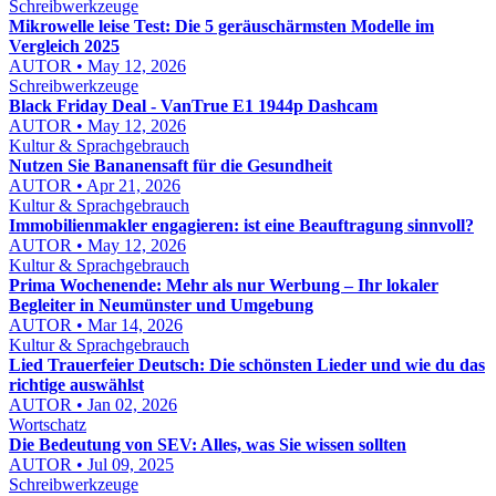
Schreibwerkzeuge
Mikrowelle leise Test: Die 5 geräuschärmsten Modelle im
Vergleich 2025
AUTOR • May 12, 2026
Schreibwerkzeuge
Black Friday Deal - VanTrue E1 1944p Dashcam
AUTOR • May 12, 2026
Kultur & Sprachgebrauch
Nutzen Sie Bananensaft für die Gesundheit
AUTOR • Apr 21, 2026
Kultur & Sprachgebrauch
Immobilienmakler engagieren: ist eine Beauftragung sinnvoll?
AUTOR • May 12, 2026
Kultur & Sprachgebrauch
Prima Wochenende: Mehr als nur Werbung – Ihr lokaler
Begleiter in Neumünster und Umgebung
AUTOR • Mar 14, 2026
Kultur & Sprachgebrauch
Lied Trauerfeier Deutsch: Die schönsten Lieder und wie du das
richtige auswählst
AUTOR • Jan 02, 2026
Wortschatz
Die Bedeutung von SEV: Alles, was Sie wissen sollten
AUTOR • Jul 09, 2025
Schreibwerkzeuge