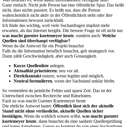
Ganz einfach: Nicht jede Person hat eine öffentliche Spur. Das heißt
nicht, dass nichts passiert. Es heißt nur, dass die Person
wahrscheinlich nicht aktiv in der Öffentlichkeit steht oder ihre
Informationen bewusst zurückhält.
Ich finde das wichtig, weil viele Suchanfragen implizit mehr
erwarten, als das Internet hergibt. Die bessere Frage ist oft nicht nur
was macht guenter kuetemeyer heute
, sondern auch:
Welche
Quellen sind überhaupt verfügbar?
Wenn du die Antwort für ein Projekt brauchst
Falls du die Information beruflich brauchst, geh strategisch vor.
Dann zählt Geschwindigkeit, aber auch Genauigkeit.
Kurze Quellenliste
anlegen.
Aktualität priorisieren
: neu vor alt.
Direktkontakt
nutzen, wenn legitim und möglich.
Neutral formulieren
, wenn der Sachstand unklar bleibt.
So vermeidest du peinliche Fehler und sparst Zeit. Das ist der
Unterschied zwischen Recherche und Rätselraten.
Fazit zu was macht Guenter Kuetemeyer heute
Die ehrliche Antwort lautet:
Öffentlich lässt sich der aktuelle
Stand nicht ohne verlässliche, aktuelle Quellen sicher
bestätigen.
Wenn du wirklich wissen willst,
was macht guenter
kuetemeyer heute
, dann brauchst du eine saubere Quellenprüfung
und keine Annahmen. Genau so kommst du von einer Suchanfrage