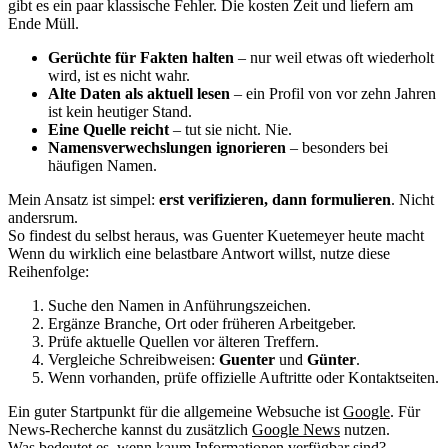
gibt es ein paar klassische Fehler. Die kosten Zeit und liefern am
Ende Müll.
Gerüchte für Fakten halten
– nur weil etwas oft wiederholt
wird, ist es nicht wahr.
Alte Daten als aktuell lesen
– ein Profil von vor zehn Jahren
ist kein heutiger Stand.
Eine Quelle reicht
– tut sie nicht. Nie.
Namensverwechslungen ignorieren
– besonders bei
häufigen Namen.
Mein Ansatz ist simpel:
erst verifizieren, dann formulieren
. Nicht
andersrum.
So findest du selbst heraus, was Guenter Kuetemeyer heute macht
Wenn du wirklich eine belastbare Antwort willst, nutze diese
Reihenfolge:
Suche den Namen in Anführungszeichen.
Ergänze Branche, Ort oder früheren Arbeitgeber.
Prüfe aktuelle Quellen vor älteren Treffern.
Vergleiche Schreibweisen:
Guenter
und
Günter
.
Wenn vorhanden, prüfe offizielle Auftritte oder Kontaktseiten.
Ein guter Startpunkt für die allgemeine Websuche ist
Google
. Für
News-Recherche kannst du zusätzlich
Google News
nutzen.
Was bedeutet es, wenn kaum Informationen verfügbar sind?