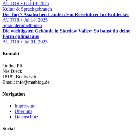
AUTOR • Oct 19, 2025
Kultur & Sprachgebrauch
Die Top 7 Asiatischen Länder: Ein Reiseführer für Entdecker
AUTOR • Jul 14, 2025
Sprachlernmethoden
Die wichtigsten Gebäude in Stardew Valley: So baust du deine
Farm optimal aus
AUTOR • Jul 01, 2025
Kontakt
Online PR
Nie Dieck
18182 Bentwisch
Email:
info@matblog.de
Navigation
Impressum
Über uns
Datenschutz
Social