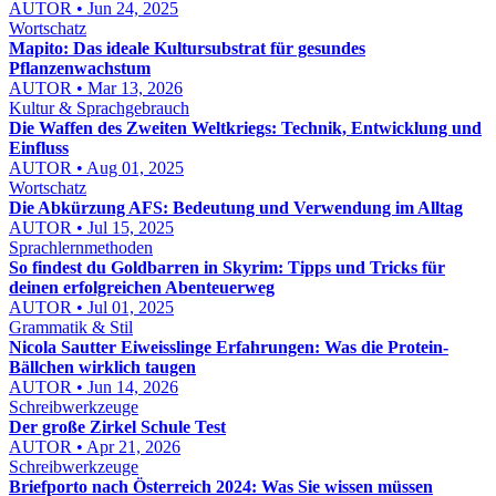
AUTOR • Jun 24, 2025
Wortschatz
Mapito: Das ideale Kultursubstrat für gesundes
Pflanzenwachstum
AUTOR • Mar 13, 2026
Kultur & Sprachgebrauch
Die Waffen des Zweiten Weltkriegs: Technik, Entwicklung und
Einfluss
AUTOR • Aug 01, 2025
Wortschatz
Die Abkürzung AFS: Bedeutung und Verwendung im Alltag
AUTOR • Jul 15, 2025
Sprachlernmethoden
So findest du Goldbarren in Skyrim: Tipps und Tricks für
deinen erfolgreichen Abenteuerweg
AUTOR • Jul 01, 2025
Grammatik & Stil
Nicola Sautter Eiweisslinge Erfahrungen: Was die Protein-
Bällchen wirklich taugen
AUTOR • Jun 14, 2026
Schreibwerkzeuge
Der große Zirkel Schule Test
AUTOR • Apr 21, 2026
Schreibwerkzeuge
Briefporto nach Österreich 2024: Was Sie wissen müssen