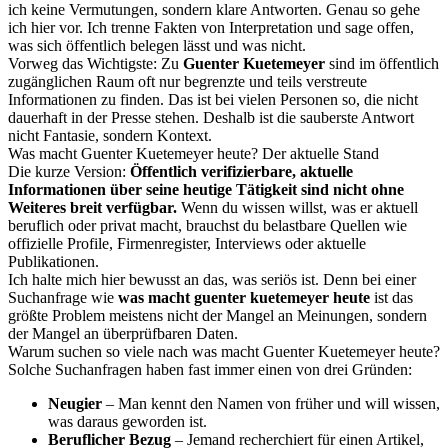
ich keine Vermutungen, sondern klare Antworten. Genau so gehe
ich hier vor. Ich trenne Fakten von Interpretation und sage offen,
was sich öffentlich belegen lässt und was nicht.
Vorweg das Wichtigste: Zu
Guenter Kuetemeyer
sind im öffentlich
zugänglichen Raum oft nur begrenzte und teils verstreute
Informationen zu finden. Das ist bei vielen Personen so, die nicht
dauerhaft in der Presse stehen. Deshalb ist die sauberste Antwort
nicht Fantasie, sondern Kontext.
Was macht Guenter Kuetemeyer heute? Der aktuelle Stand
Die kurze Version:
Öffentlich verifizierbare, aktuelle
Informationen über seine heutige Tätigkeit sind nicht ohne
Weiteres breit verfügbar.
Wenn du wissen willst, was er aktuell
beruflich oder privat macht, brauchst du belastbare Quellen wie
offizielle Profile, Firmenregister, Interviews oder aktuelle
Publikationen.
Ich halte mich hier bewusst an das, was seriös ist. Denn bei einer
Suchanfrage wie
was macht guenter kuetemeyer heute
ist das
größte Problem meistens nicht der Mangel an Meinungen, sondern
der Mangel an überprüfbaren Daten.
Warum suchen so viele nach was macht Guenter Kuetemeyer heute?
Solche Suchanfragen haben fast immer einen von drei Gründen:
Neugier
– Man kennt den Namen von früher und will wissen,
was daraus geworden ist.
Beruflicher Bezug
– Jemand recherchiert für einen Artikel,