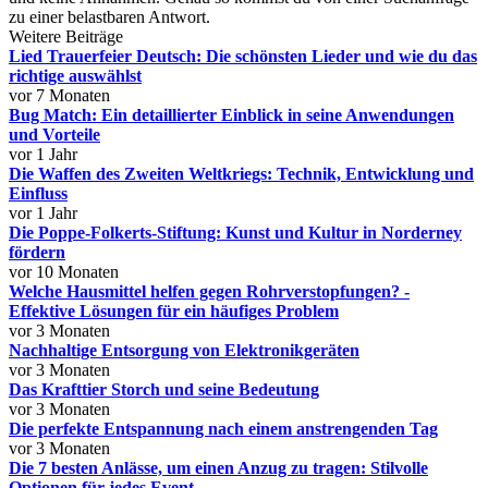
zu einer belastbaren Antwort.
Weitere Beiträge
Lied Trauerfeier Deutsch: Die schönsten Lieder und wie du das
richtige auswählst
vor 7 Monaten
Bug Match: Ein detaillierter Einblick in seine Anwendungen
und Vorteile
vor 1 Jahr
Die Waffen des Zweiten Weltkriegs: Technik, Entwicklung und
Einfluss
vor 1 Jahr
Die Poppe-Folkerts-Stiftung: Kunst und Kultur in Norderney
fördern
vor 10 Monaten
Welche Hausmittel helfen gegen Rohrverstopfungen? -
Effektive Lösungen für ein häufiges Problem
vor 3 Monaten
Nachhaltige Entsorgung von Elektronikgeräten
vor 3 Monaten
Das Krafttier Storch und seine Bedeutung
vor 3 Monaten
Die perfekte Entspannung nach einem anstrengenden Tag
vor 3 Monaten
Die 7 besten Anlässe, um einen Anzug zu tragen: Stilvolle
Optionen für jedes Event