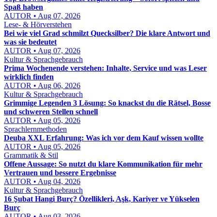
Spaß haben
AUTOR • Aug 07, 2026
Lese- & Hörverstehen
Bei wie viel Grad schmilzt Quecksilber? Die klare Antwort und
was sie bedeutet
AUTOR • Aug 07, 2026
Kultur & Sprachgebrauch
Prima Wochenende verstehen: Inhalte, Service und was Leser
wirklich finden
AUTOR • Aug 06, 2026
Kultur & Sprachgebrauch
Grimmige Legenden 3 Lösung: So knackst du die Rätsel, Bosse
und schweren Stellen schnell
AUTOR • Aug 05, 2026
Sprachlernmethoden
Deuba XXL Erfahrung: Was ich vor dem Kauf wissen wollte
AUTOR • Aug 05, 2026
Grammatik & Stil
Offene Aussage: So nutzt du klare Kommunikation für mehr
Vertrauen und bessere Ergebnisse
AUTOR • Aug 04, 2026
Kultur & Sprachgebrauch
16 Şubat Hangi Burç? Özellikleri, Aşk, Kariyer ve Yükselen
Burç
AUTOR • Aug 03, 2026