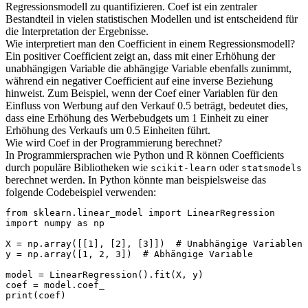
Regressionsmodell zu quantifizieren. Coef ist ein zentraler
Bestandteil in vielen statistischen Modellen und ist entscheidend für
die Interpretation der Ergebnisse.
Wie interpretiert man den Coefficient in einem Regressionsmodell?
Ein positiver Coefficient zeigt an, dass mit einer Erhöhung der
unabhängigen Variable die abhängige Variable ebenfalls zunimmt,
während ein negativer Coefficient auf eine inverse Beziehung
hinweist. Zum Beispiel, wenn der Coef einer Variablen für den
Einfluss von Werbung auf den Verkauf 0.5 beträgt, bedeutet dies,
dass eine Erhöhung des Werbebudgets um 1 Einheit zu einer
Erhöhung des Verkaufs um 0.5 Einheiten führt.
Wie wird Coef in der Programmierung berechnet?
In Programmiersprachen wie Python und R können Coefficients
durch populäre Bibliotheken wie
oder
scikit-learn
statsmodels
berechnet werden. In Python könnte man beispielsweise das
folgende Codebeispiel verwenden:
from sklearn.linear_model import LinearRegression
import numpy as np
X = np.array([[1], [2], [3]])  # Unabhängige Variablen
y = np.array([1, 2, 3])  # Abhängige Variable
model = LinearRegression().fit(X, y)
coef = model.coef_
print(coef)