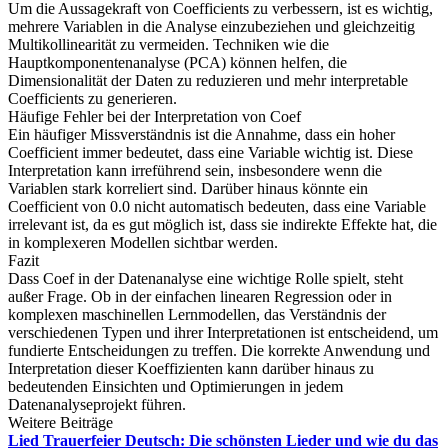
Um die Aussagekraft von Coefficients zu verbessern, ist es wichtig,
mehrere Variablen in die Analyse einzubeziehen und gleichzeitig
Multikollinearität zu vermeiden. Techniken wie die
Hauptkomponentenanalyse (PCA) können helfen, die
Dimensionalität der Daten zu reduzieren und mehr interpretable
Coefficients zu generieren.
Häufige Fehler bei der Interpretation von Coef
Ein häufiger Missverständnis ist die Annahme, dass ein hoher
Coefficient immer bedeutet, dass eine Variable wichtig ist. Diese
Interpretation kann irreführend sein, insbesondere wenn die
Variablen stark korreliert sind. Darüber hinaus könnte ein
Coefficient von 0.0 nicht automatisch bedeuten, dass eine Variable
irrelevant ist, da es gut möglich ist, dass sie indirekte Effekte hat, die
in komplexeren Modellen sichtbar werden.
Fazit
Dass Coef in der Datenanalyse eine wichtige Rolle spielt, steht
außer Frage. Ob in der einfachen linearen Regression oder in
komplexen maschinellen Lernmodellen, das Verständnis der
verschiedenen Typen und ihrer Interpretationen ist entscheidend, um
fundierte Entscheidungen zu treffen. Die korrekte Anwendung und
Interpretation dieser Koeffizienten kann darüber hinaus zu
bedeutenden Einsichten und Optimierungen in jedem
Datenanalyseprojekt führen.
Weitere Beiträge
Lied Trauerfeier Deutsch: Die schönsten Lieder und wie du das