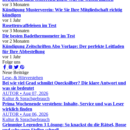
vor 3 Monaten
Kündigung Musterverein: Wie Sie Ihre Mitgliedschaft richtig
kündigen
vor 1 Jahr
Rosettenwaffeleisen im Test
vor 3 Monaten
Die besten Badethermometer im Test
vor 2 Monaten
Kündigung Zeitschriften Abo Vorlage: Der perfekte Leitfaden
für Ihre Abbestellung
vor 1 Jahr
Folge uns
Neue Beiträge
Lese- & Hörverstehen
Bei wie viel Grad schmilzt Quecksilber? Die klare Antwort und
was sie bedeutet
AUTOR • Aug 07, 2026
Kultur & Sprachgebrauch
Prima Wochenende verstehen: Inhalte, Service und was Leser
wirklich finden
AUTOR • Aug 06, 2026
Kultur & Sprachgebrauch
Grimmige Legenden 3 Lösung: So knackst du die Rätsel, Bosse
und schweren Stellen schnell