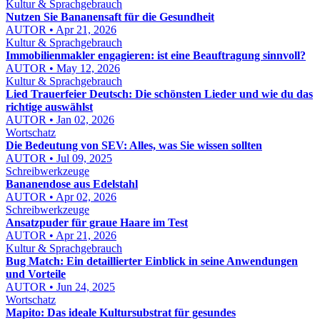
Kultur & Sprachgebrauch
Nutzen Sie Bananensaft für die Gesundheit
AUTOR • Apr 21, 2026
Kultur & Sprachgebrauch
Immobilienmakler engagieren: ist eine Beauftragung sinnvoll?
AUTOR • May 12, 2026
Kultur & Sprachgebrauch
Lied Trauerfeier Deutsch: Die schönsten Lieder und wie du das
richtige auswählst
AUTOR • Jan 02, 2026
Wortschatz
Die Bedeutung von SEV: Alles, was Sie wissen sollten
AUTOR • Jul 09, 2025
Schreibwerkzeuge
Bananendose aus Edelstahl
AUTOR • Apr 02, 2026
Schreibwerkzeuge
Ansatzpuder für graue Haare im Test
AUTOR • Apr 21, 2026
Kultur & Sprachgebrauch
Bug Match: Ein detaillierter Einblick in seine Anwendungen
und Vorteile
AUTOR • Jun 24, 2025
Wortschatz
Mapito: Das ideale Kultursubstrat für gesundes