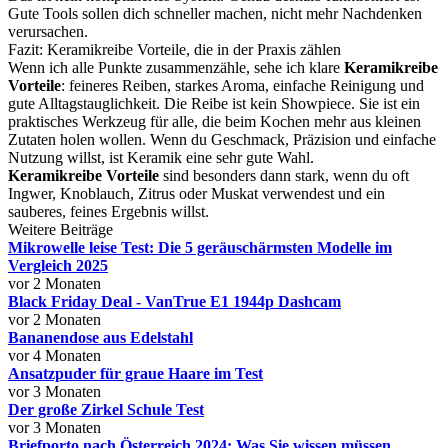
Gute Tools sollen dich schneller machen, nicht mehr Nachdenken
verursachen.
Fazit: Keramikreibe Vorteile, die in der Praxis zählen
Wenn ich alle Punkte zusammenzähle, sehe ich klare
Keramikreibe
Vorteile
: feineres Reiben, starkes Aroma, einfache Reinigung und
gute Alltagstauglichkeit. Die Reibe ist kein Showpiece. Sie ist ein
praktisches Werkzeug für alle, die beim Kochen mehr aus kleinen
Zutaten holen wollen. Wenn du Geschmack, Präzision und einfache
Nutzung willst, ist Keramik eine sehr gute Wahl.
Keramikreibe Vorteile
sind besonders dann stark, wenn du oft
Ingwer, Knoblauch, Zitrus oder Muskat verwendest und ein
sauberes, feines Ergebnis willst.
Weitere Beiträge
Mikrowelle leise Test: Die 5 geräuschärmsten Modelle im
Vergleich 2025
vor 2 Monaten
Black Friday Deal - VanTrue E1 1944p Dashcam
vor 2 Monaten
Bananendose aus Edelstahl
vor 4 Monaten
Ansatzpuder für graue Haare im Test
vor 3 Monaten
Der große Zirkel Schule Test
vor 3 Monaten
Briefporto nach Österreich 2024: Was Sie wissen müssen