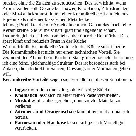
präzise, ohne die Zutaten zu zerquetschen. Das ist wichtig, wenn
Aroma zählen soll. Gerade bei Ingwer, Knoblauch, Zitrusfrüchten
oder Muskat bekommst du mit einer Keramikreibe oft ein feineres
Ergebnis als mit einer klassischen Metallreibe.
Ich mag Produkte, die mir Arbeit abnehmen. Genau das macht eine
Keramikreibe. Sie ist meist hart, glatt und angenehm scharf.
Dadurch gleitet das Lebensmittel sauber über die Reibfläche. Das
spart Kraft und reduziert Frust in der Küche.
Warum ich die Keramikreibe Vorteile in der Küche sofort merke
Die Keramikreibe hat nicht nur einen technischen Vorteil. Sie
verändert den Ablauf beim Kochen. Statt grob zu raspeln, bekomme
ich eine feine, gleichmäßige Struktur. Das ist besonders stark bei
Zutaten, die ich direkt in Saucen, Dressings oder Marinaden geben
will.
Keramikreibe Vorteile
zeigen sich vor allem in diesen Situationen:
Ingwer
wird fein und saftig, ohne faserige Stücke.
Knoblauch
lässt sich zu einer feinen Paste verarbeiten.
Muskat
wird sauber gerieben, ohne zu viel Material zu
verlieren.
Zitronen- und Orangenschale
kommt fein und aromatisch
heraus.
Parmesan oder Hartkäse
lassen sich je nach Modell gut
verarbeiten.