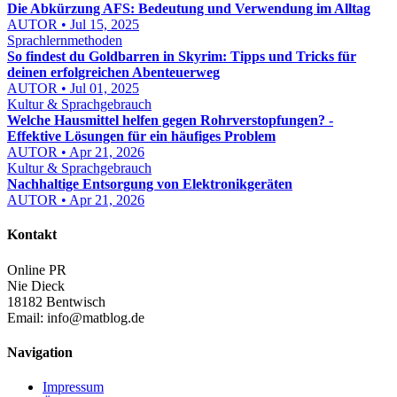
Die Abkürzung AFS: Bedeutung und Verwendung im Alltag
AUTOR • Jul 15, 2025
Sprachlernmethoden
So findest du Goldbarren in Skyrim: Tipps und Tricks für
deinen erfolgreichen Abenteuerweg
AUTOR • Jul 01, 2025
Kultur & Sprachgebrauch
Welche Hausmittel helfen gegen Rohrverstopfungen? -
Effektive Lösungen für ein häufiges Problem
AUTOR • Apr 21, 2026
Kultur & Sprachgebrauch
Nachhaltige Entsorgung von Elektronikgeräten
AUTOR • Apr 21, 2026
Kontakt
Online PR
Nie Dieck
18182 Bentwisch
Email:
info@matblog.de
Navigation
Impressum