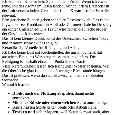
Ich will beim Kochen kein Spiel mit dem Zufall. Wenn ich etwas
reibe, soll das Aroma im Essen landen, nicht auf dem Brett oder in
der Luft verschwinden. Genau hier ist die
Keramikreibe Vorteile
relevant.
Fein geriebene Zutaten geben schneller Geschmack ab. Das ist bei
Ingwer in Tee, Knoblauch in Aioli oder Zitronenschale im Dressing
ein echter Unterschied. Die Textur wird feiner, die Fläche größer,
der Geschmack intensiver.
Das ist kein kleines Detail. Es ist der Unterschied zwischen "okay"
und "warum schmeckt das so gut?"
Keramikreibe Vorteile bei Reinigung und Alltag
Ich habe keine Lust auf Küchenhelfer, die nur im Schrank gut
aussehen. Ein gutes Werkzeug muss im Alltag liefern. Die
Reinigung ist deshalb ein echter Punkt in der Praxis.
Viele Keramikreiben lassen sich leicht unter Wasser abspülen. Weil
die Oberfläche glatt ist, bleiben oft weniger Rückstände hängen.
Das ist praktisch, wenn du schnell zwischen mehreren Zutaten
wechselst.
Worauf ich achte:
Direkt nach der Nutzung abspülen
, damit nichts
antrocknet.
Mit einer Bürste oder einem weichen Schwamm
reinigen.
Keine harten Stöße
gegen Spüle oder Arbeitsplatte.
Trocken und sicher lagern
, weil Keramik zwar stark, aber