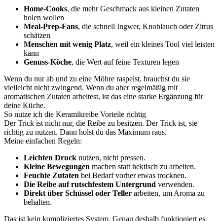
Home-Cooks
, die mehr Geschmack aus kleinen Zutaten
holen wollen
Meal-Prep-Fans
, die schnell Ingwer, Knoblauch oder Zitrus
schätzen
Menschen mit wenig Platz
, weil ein kleines Tool viel leisten
kann
Genuss-Köche
, die Wert auf feine Texturen legen
Wenn du nur ab und zu eine Möhre raspelst, brauchst du sie
vielleicht nicht zwingend. Wenn du aber regelmäßig mit
aromatischen Zutaten arbeitest, ist das eine starke Ergänzung für
deine Küche.
So nutze ich die Keramikreibe Vorteile richtig
Der Trick ist nicht nur, die Reibe zu besitzen. Der Trick ist, sie
richtig zu nutzen. Dann holst du das Maximum raus.
Meine einfachen Regeln:
Leichten Druck
nutzen, nicht pressen.
Kleine Bewegungen
machen statt hektisch zu arbeiten.
Feuchte Zutaten
bei Bedarf vorher etwas trocknen.
Die Reibe auf rutschfestem Untergrund
verwenden.
Direkt über Schüssel oder Teller
arbeiten, um Aroma zu
behalten.
Das ist kein kompliziertes System. Genau deshalb funktioniert es.