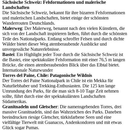
Sächsische Schweiz: Felsformationen und malerische
Landschaften
Die Sächsische Schweiz, bekannt für ihre bizarren Felsformationen
und malerischen Landschaften, bietet einige der schönsten
Wanderrouten Deutschlands.
Malerweg
: Der Malerweg, benannt nach den vielen Künstlern, die
sich von der Landschaft inspirieren ließen, führt durch die schönsten
Teile des Nationalparks. Entlang schroffer Felsen und durch dichte
Wälder bietet dieser Weg atemberaubende Ausblicke und
unvergessliche Naturerlebnisse.
Bastei
: Ein Highlight jeder Tour durch die Sächsische Schweiz ist
die Bastei, eine spektakuläre Felsformation mit einer 76,5 m langen
Brücke, die einen atemberaubenden Blick über das Elbtal bietet.
Internationale Naturwunder
Torres del Paine, Chile: Patagonische Wildnis
Der Torres del Paine Nationalpark in Chile ist ein Mekka für
Naturliebhaber und Trekking-Enthusiasten. Die 125 km lange
Umrundung des Parks, für die man sich 8-10 Tage Zeit nehmen
sollte, führt durch eine der spektakulärsten Landschaften
Südamerikas.
Granitnadeln und Gletscher
: Die namensgebenden Torres, drei
massive Granitnadeln, sind das Wahrzeichen des Parks. Daneben
beeindrucken riesige Gletscher, türkisfarbene Seen und eine
vielfältige Tierwelt mit Guanacos, Andenkondoren und mit etwas
Glück sogar Pumas.