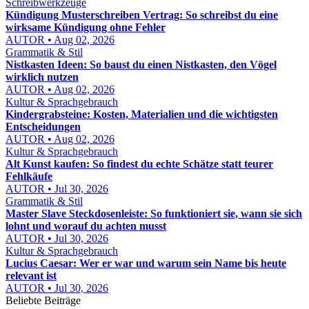
Schreibwerkzeuge
Kündigung Musterschreiben Vertrag: So schreibst du eine
wirksame Kündigung ohne Fehler
AUTOR • Aug 02, 2026
Grammatik & Stil
Nistkasten Ideen: So baust du einen Nistkasten, den Vögel
wirklich nutzen
AUTOR • Aug 02, 2026
Kultur & Sprachgebrauch
Kindergrabsteine: Kosten, Materialien und die wichtigsten
Entscheidungen
AUTOR • Aug 02, 2026
Kultur & Sprachgebrauch
Alt Kunst kaufen: So findest du echte Schätze statt teurer
Fehlkäufe
AUTOR • Jul 30, 2026
Grammatik & Stil
Master Slave Steckdosenleiste: So funktioniert sie, wann sie sich
lohnt und worauf du achten musst
AUTOR • Jul 30, 2026
Kultur & Sprachgebrauch
Lucius Caesar: Wer er war und warum sein Name bis heute
relevant ist
AUTOR • Jul 30, 2026
Beliebte Beiträge