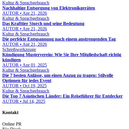
Kultur & Sprachgebrauch
Nachhaltige Entsorgung von Elektronikgeräten
AUTOR • Apr 21, 2026
Kultur & Sprachgebrauch
Das Krafttier Storch und seine Bedeutung
AUTOR • Apr 21, 2026
Kultur & Sprachgebrauch
Die perfekte Entspannung nach einem anstrengenden Tag
AUTOR • Apr 21, 2026
Schreibwerkzeuge
Kündigung Musterverein: Wie Sie Ihre Mitgliedschaft richtig
kündigen
AUTOR • Apr 01, 2025
Kultur & Sprachgebrauch
Die 7 besten Anlässe, um einen Anzug zu tragen: Stilvolle
Optionen für jedes Event
AUTOR • Oct 19, 2025
Kultur & Sprachgebrauch
Die Top 7 Asiatischen Länder: Ein Reiseführer für Entdecker
AUTOR • Jul 14, 2025
Kontakt
Online PR