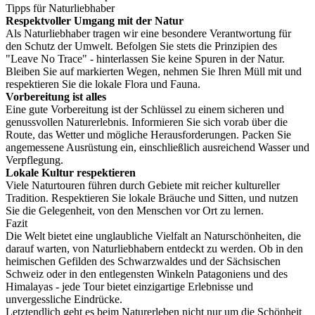
Tipps für Naturliebhaber
Respektvoller Umgang mit der Natur
Als Naturliebhaber tragen wir eine besondere Verantwortung für
den Schutz der Umwelt. Befolgen Sie stets die Prinzipien des
"Leave No Trace" - hinterlassen Sie keine Spuren in der Natur.
Bleiben Sie auf markierten Wegen, nehmen Sie Ihren Müll mit und
respektieren Sie die lokale Flora und Fauna.
Vorbereitung ist alles
Eine gute Vorbereitung ist der Schlüssel zu einem sicheren und
genussvollen Naturerlebnis. Informieren Sie sich vorab über die
Route, das Wetter und mögliche Herausforderungen. Packen Sie
angemessene Ausrüstung ein, einschließlich ausreichend Wasser und
Verpflegung.
Lokale Kultur respektieren
Viele Naturtouren führen durch Gebiete mit reicher kultureller
Tradition. Respektieren Sie lokale Bräuche und Sitten, und nutzen
Sie die Gelegenheit, von den Menschen vor Ort zu lernen.
Fazit
Die Welt bietet eine unglaubliche Vielfalt an Naturschönheiten, die
darauf warten, von Naturliebhabern entdeckt zu werden. Ob in den
heimischen Gefilden des Schwarzwaldes und der Sächsischen
Schweiz oder in den entlegensten Winkeln Patagoniens und des
Himalayas - jede Tour bietet einzigartige Erlebnisse und
unvergessliche Eindrücke.
Letztendlich geht es beim Naturerleben nicht nur um die Schönheit