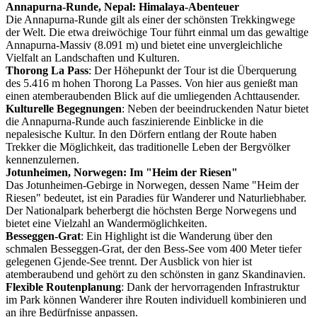
Annapurna-Runde, Nepal: Himalaya-Abenteuer
Die Annapurna-Runde gilt als einer der schönsten Trekkingwege
der Welt. Die etwa dreiwöchige Tour führt einmal um das gewaltige
Annapurna-Massiv (8.091 m) und bietet eine unvergleichliche
Vielfalt an Landschaften und Kulturen.
Thorong La Pass
: Der Höhepunkt der Tour ist die Überquerung
des 5.416 m hohen Thorong La Passes. Von hier aus genießt man
einen atemberaubenden Blick auf die umliegenden Achttausender.
Kulturelle Begegnungen
: Neben der beeindruckenden Natur bietet
die Annapurna-Runde auch faszinierende Einblicke in die
nepalesische Kultur. In den Dörfern entlang der Route haben
Trekker die Möglichkeit, das traditionelle Leben der Bergvölker
kennenzulernen.
Jotunheimen, Norwegen: Im "Heim der Riesen"
Das Jotunheimen-Gebirge in Norwegen, dessen Name "Heim der
Riesen" bedeutet, ist ein Paradies für Wanderer und Naturliebhaber.
Der Nationalpark beherbergt die höchsten Berge Norwegens und
bietet eine Vielzahl an Wandermöglichkeiten.
Besseggen-Grat
: Ein Highlight ist die Wanderung über den
schmalen Besseggen-Grat, der den Bess-See vom 400 Meter tiefer
gelegenen Gjende-See trennt. Der Ausblick von hier ist
atemberaubend und gehört zu den schönsten in ganz Skandinavien.
Flexible Routenplanung
: Dank der hervorragenden Infrastruktur
im Park können Wanderer ihre Routen individuell kombinieren und
an ihre Bedürfnisse anpassen.