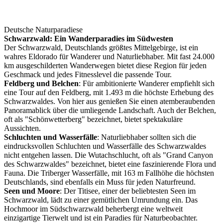
Deutsche Naturparadiese
Schwarzwald: Ein Wanderparadies im Südwesten
Der Schwarzwald, Deutschlands größtes Mittelgebirge, ist ein
wahres Eldorado für Wanderer und Naturliebhaber. Mit fast 24.000
km ausgeschilderten Wanderwegen bietet diese Region für jeden
Geschmack und jedes Fitnesslevel die passende Tour.
Feldberg und Belchen
: Für ambitionierte Wanderer empfiehlt sich
eine Tour auf den Feldberg, mit 1.493 m die höchste Erhebung des
Schwarzwaldes. Von hier aus genießen Sie einen atemberaubenden
Panoramablick über die umliegende Landschaft. Auch der Belchen,
oft als "Schönwetterberg" bezeichnet, bietet spektakuläre
Aussichten.
Schluchten und Wasserfälle
: Naturliebhaber sollten sich die
eindrucksvollen Schluchten und Wasserfälle des Schwarzwaldes
nicht entgehen lassen. Die Wutachschlucht, oft als "Grand Canyon
des Schwarzwaldes" bezeichnet, bietet eine faszinierende Flora und
Fauna. Die Triberger Wasserfälle, mit 163 m Fallhöhe die höchsten
Deutschlands, sind ebenfalls ein Muss für jeden Naturfreund.
Seen und Moore
: Der Titisee, einer der beliebtesten Seen im
Schwarzwald, lädt zu einer gemütlichen Umrundung ein. Das
Hochmoor im Südschwarzwald beherbergt eine weltweit
einzigartige Tierwelt und ist ein Paradies für Naturbeobachter.