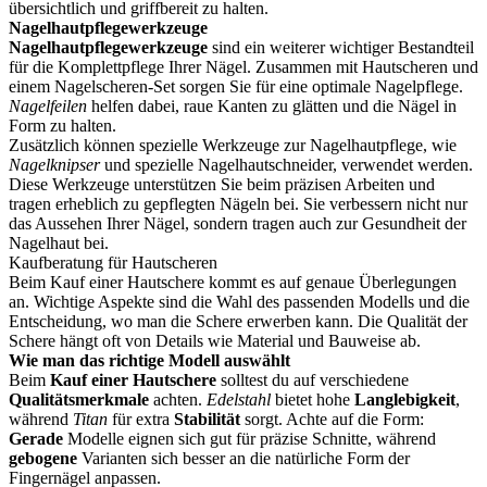
übersichtlich und griffbereit zu halten.
Nagelhautpflegewerkzeuge
Nagelhautpflegewerkzeuge
sind ein weiterer wichtiger Bestandteil
für die Komplettpflege Ihrer Nägel. Zusammen mit Hautscheren und
einem Nagelscheren-Set sorgen Sie für eine optimale Nagelpflege.
Nagelfeilen
helfen dabei, raue Kanten zu glätten und die Nägel in
Form zu halten.
Zusätzlich können spezielle Werkzeuge zur Nagelhautpflege, wie
Nagelknipser
und spezielle Nagelhautschneider, verwendet werden.
Diese Werkzeuge unterstützen Sie beim präzisen Arbeiten und
tragen erheblich zu gepflegten Nägeln bei. Sie verbessern nicht nur
das Aussehen Ihrer Nägel, sondern tragen auch zur Gesundheit der
Nagelhaut bei.
Kaufberatung für Hautscheren
Beim Kauf einer Hautschere kommt es auf genaue Überlegungen
an. Wichtige Aspekte sind die Wahl des passenden Modells und die
Entscheidung, wo man die Schere erwerben kann. Die Qualität der
Schere hängt oft von Details wie Material und Bauweise ab.
Wie man das richtige Modell auswählt
Beim
Kauf einer Hautschere
solltest du auf verschiedene
Qualitätsmerkmale
achten.
Edelstahl
bietet hohe
Langlebigkeit
,
während
Titan
für extra
Stabilität
sorgt. Achte auf die Form:
Gerade
Modelle eignen sich gut für präzise Schnitte, während
gebogene
Varianten sich besser an die natürliche Form der
Fingernägel anpassen.