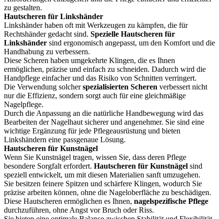
zu gestalten.
Hautscheren für Linkshänder
Linkshänder haben oft mit Werkzeugen zu kämpfen, die für
Rechtshänder gedacht sind.
Spezielle Hautscheren für
Linkshänder
sind ergonomisch angepasst, um den Komfort und die
Handhabung zu verbessern.
Diese Scheren haben umgekehrte Klingen, die es Ihnen
ermöglichen, präzise und einfach zu schneiden. Dadurch wird die
Handpflege einfacher und das Risiko von Schnitten verringert.
Die Verwendung solcher
spezialisierten Scheren
verbessert nicht
nur die Effizienz, sondern sorgt auch für eine gleichmäßige
Nagelpflege.
Durch die Anpassung an die natürliche Handbewegung wird das
Bearbeiten der Nagelhaut sicherer und angenehmer. Sie sind eine
wichtige Ergänzung für jede Pflegeausrüstung und bieten
Linkshändern eine passgenaue Lösung.
Hautscheren für Kunstnägel
Wenn Sie Kunstnägel tragen, wissen Sie, dass deren Pflege
besondere Sorgfalt erfordert.
Hautscheren für Kunstnägel
sind
speziell entwickelt, um mit diesen Materialien sanft umzugehen.
Sie besitzen feinere Spitzen und schärfere Klingen, wodurch Sie
präzise arbeiten können, ohne die Nageloberfläche zu beschädigen.
Diese Hautscheren ermöglichen es Ihnen,
nagelspezifische Pflege
durchzuführen, ohne Angst vor Bruch oder Riss.
Sie bieten eine optimale Balance zwischen Stabilität und Flexibilität.