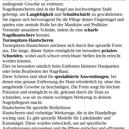
umliegende Gewebe zu verletzen.
Nagelhautscheren sind in der Regel aus hochwertigem Stahl
gefertigt, um
Langlebigkeit
und
Schnittschärfe
zu gewährleisten.
Sie eignen sich hervorragend für die Pflege deiner Fingernägel und
spielen eine zentrale Rolle bei der Maniküre und Pediküre.
Vermeide unsaubere Schnitte, indem du eine
scharfe
Nagelhautschere
benutzt.
Turmspitzen-Hautscheren
Turmspitzen-Hautscheren zeichnen sich durch ihre spezielle Form
aus. Die lange, dünne Spitze ermöglicht ein besonders
präzises
Schneiden
, wobei auch schwer erreichbare Stellen leicht erreicht
werden können.
Dies ist besonders nützlich beim Entfernen kleinerer Hautpartien
oder beim Bearbeiten der Nagelhaut.
Diese Scheren sind ideal für
spezialisierte Anwendungen
, bei
denen eine genaue Entfernung der Haut erforderlich ist, ohne das
umgebende Gewebe zu beschädigen. Die Form sorgt für höchste
Präzision und ermöglicht es dir, gekonnt durch die Haut zu
schneiden, was sie zu einem wichtigen Werkzeug in deinem
Nagelpflegeset macht.
Hautscheren für spezielle Bedürfnisse
Hautscheren sind vielseitige Werkzeuge, die in der Handpflege
wichtig sind. Es gibt spezielle Modelle für Linkshänder und
Kunstnägel. Diese wurden entwickelt, um auf spezifische
Anforderungen einzugehen und die Pflege einfacher und effizienter