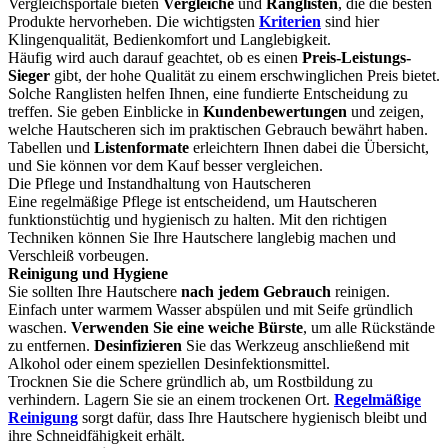
Vergleichsportale bieten
Vergleiche
und
Ranglisten
, die die besten
Produkte hervorheben. Die wichtigsten
Kriterien
sind hier
Klingenqualität, Bedienkomfort und Langlebigkeit.
Häufig wird auch darauf geachtet, ob es einen
Preis-Leistungs-
Sieger
gibt, der hohe Qualität zu einem erschwinglichen Preis bietet.
Solche Ranglisten helfen Ihnen, eine fundierte Entscheidung zu
treffen. Sie geben Einblicke in
Kundenbewertungen
und zeigen,
welche Hautscheren sich im praktischen Gebrauch bewährt haben.
Tabellen und
Listenformate
erleichtern Ihnen dabei die Übersicht,
und Sie können vor dem Kauf besser vergleichen.
Die Pflege und Instandhaltung von Hautscheren
Eine regelmäßige Pflege ist entscheidend, um Hautscheren
funktionstüchtig und hygienisch zu halten. Mit den richtigen
Techniken können Sie Ihre Hautschere langlebig machen und
Verschleiß vorbeugen.
Reinigung und Hygiene
Sie sollten Ihre Hautschere
nach jedem Gebrauch
reinigen.
Einfach unter warmem Wasser abspülen und mit Seife gründlich
waschen.
Verwenden Sie eine weiche Bürste
, um alle Rückstände
zu entfernen.
Desinfizieren
Sie das Werkzeug anschließend mit
Alkohol oder einem speziellen Desinfektionsmittel.
Trocknen Sie die Schere gründlich ab, um Rostbildung zu
verhindern. Lagern Sie sie an einem trockenen Ort.
Regelmäßige
Reinigung
sorgt dafür, dass Ihre Hautschere hygienisch bleibt und
ihre Schneidfähigkeit erhält.