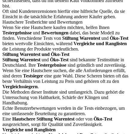
sicherzustellen, dass du mit deinem Kauf vollkommen zufrieden
bist.
Oft sind Kundenrezensionen hierfür eine hilfreiche Quelle, da sie
Einsicht in die tatsächliche Erfahrung anderer Käufer geben.
Hautschere Testberichte und Bewertungen
Wenn Sie eine Hautschere kaufen möchten, helfen Ihnen
Testergebnisse
und
Bewertungen
dabei, das beste Modell zu
finden. Verschiedene Tests von
Stiftung Warentest
und
Öko-Test
bieten wertvolle Einsichten, während
Vergleiche und Ranglisten
die Leistung der Produkte verdeutlichen.
Stiftung Warentest und Öko-Test
Stiftung Warentest
und
Öko-Test
sind bekannte Testinstitute in
Deutschland. Ihre
Testergebnisse
sind gründlich und zuverlässig.
Wenn Sie eine Hautschere suchen, die alle Anforderungen erfüllt,
sind deren
Testsieger
eine gute Wahl. Diese Scheren bieten oft das
beste Verhältnis von Leistung zu Preis und gehören oft zu den
Vergleichssiegern
.
Die Methoden dieser Institute sind umfangreich. Dazu gehört die
Untersuchung von Haltbarkeit, Schärfe der Klingen und
Handhabung.
Echte Benutzerbewertungen werden in die Tests einbezogen, um
eine umfassende Beurteilung zu garantieren.
Eine
Hautschere Stiftung Warentest
oder von
Öko-Test
ausgezeichnet, sorgt für Qualität und Zuverlässigkeit.
Vergleiche und Ranglisten