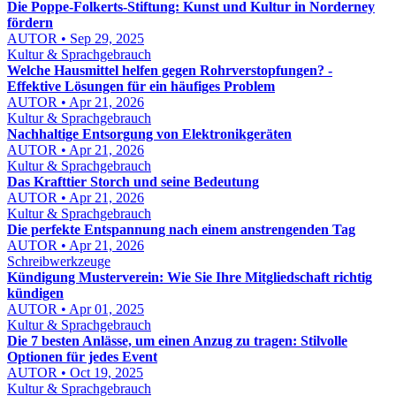
Die Poppe-Folkerts-Stiftung: Kunst und Kultur in Norderney
fördern
AUTOR • Sep 29, 2025
Kultur & Sprachgebrauch
Welche Hausmittel helfen gegen Rohrverstopfungen? -
Effektive Lösungen für ein häufiges Problem
AUTOR • Apr 21, 2026
Kultur & Sprachgebrauch
Nachhaltige Entsorgung von Elektronikgeräten
AUTOR • Apr 21, 2026
Kultur & Sprachgebrauch
Das Krafttier Storch und seine Bedeutung
AUTOR • Apr 21, 2026
Kultur & Sprachgebrauch
Die perfekte Entspannung nach einem anstrengenden Tag
AUTOR • Apr 21, 2026
Schreibwerkzeuge
Kündigung Musterverein: Wie Sie Ihre Mitgliedschaft richtig
kündigen
AUTOR • Apr 01, 2025
Kultur & Sprachgebrauch
Die 7 besten Anlässe, um einen Anzug zu tragen: Stilvolle
Optionen für jedes Event
AUTOR • Oct 19, 2025
Kultur & Sprachgebrauch