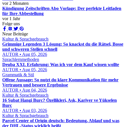
vor 2 Monaten
Kündigung Zeitschriften Abo Vorlage: Der perfekte Leitfaden
für Ihre Abbestellung
vor 1 Jahr
Folge uns
Neue Beiträge
Kultur & Sprachgebrauch
Grimmige Legenden 3 Lösung: So knackst du die Rätsel, Bosse
und schweren Stellen schnell
AUTOR • Aug 05, 2026
Sprachlernmethoden
Deuba XXL Erfahrung: Was ich vor dem Kauf wissen wollte
AUTOR • Aug 05, 2026
Grammatik & Stil
Offene Aussage: So nutzt du klare Kommunikation für mehr
Vertrauen und bessere Ergebnisse
AUTOR • Aug 04, 2026
Kultur & Sprachgebrauch
16 Şubat Hangi Burç? Özellikleri, Aşk, Kariyer ve Yükselen
Burç
AUTOR • Aug 03, 2026
Kultur & Sprachgebrauch
Parcel Center of Origin deutsch: Bedeutung, Ablauf und was
der DHL-Status wirklich heißt