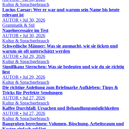
Kultur & Sprachgebrauch
Lucius Caesar: Wer er war und warum sein Name bis heute
relevant ist
AUTOR • Jul 30, 2026
Grammatik & Stil
Nagelnecessaire im Test
AUTOR • Jul 30, 2026
Kultur & Sprachgebrauch
Schwedische Männer: Was sie ausmacht, wie sie ticken und
warum sie oft unterschätzt werden
AUTOR • Jul 29, 2026
Kultur & Sprachgebrauch
Signifikanz Sternchen: Was sie bedeuten und wie du sie richtig
liest
AUTOR • Jul 29, 2026
Kultur & Sprachgebrauch
Die richtige Anleitung zum Briefmarke Aufkleben: Tipps &
Tricks für Perfekte Sendungen
AUTOR • Jul 27, 2026
Kultur & Sprachgebrauch
Kaffee Durchfall: Ursachen und Behandlungsmöglichkeiten
AUTOR • Jul 27, 2026
Kultur & Sprachgebrauch
Baugruben berechnen: Volumen, Böschung, Arbeitsraum und
Kosten einfach erklärt