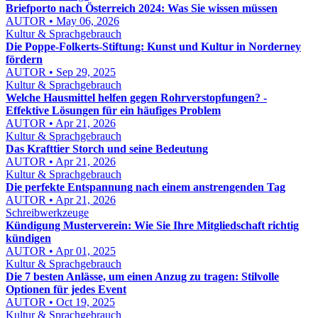
Briefporto nach Österreich 2024: Was Sie wissen müssen
AUTOR • May 06, 2026
Kultur & Sprachgebrauch
Die Poppe-Folkerts-Stiftung: Kunst und Kultur in Norderney
fördern
AUTOR • Sep 29, 2025
Kultur & Sprachgebrauch
Welche Hausmittel helfen gegen Rohrverstopfungen? -
Effektive Lösungen für ein häufiges Problem
AUTOR • Apr 21, 2026
Kultur & Sprachgebrauch
Das Krafttier Storch und seine Bedeutung
AUTOR • Apr 21, 2026
Kultur & Sprachgebrauch
Die perfekte Entspannung nach einem anstrengenden Tag
AUTOR • Apr 21, 2026
Schreibwerkzeuge
Kündigung Musterverein: Wie Sie Ihre Mitgliedschaft richtig
kündigen
AUTOR • Apr 01, 2025
Kultur & Sprachgebrauch
Die 7 besten Anlässe, um einen Anzug zu tragen: Stilvolle
Optionen für jedes Event
AUTOR • Oct 19, 2025
Kultur & Sprachgebrauch