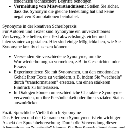
tendenziell technischere Begriffe benötigen.
Vermeidung von Missverständnissen:
Stellen Sie sicher,
dass das Synonym die gleiche Bedeutung hat und keine
negativen Konnotationen beinhaltet.
Synonyme in der kreativen Schreibpraxis
Für Autoren und Texter sind Synonyme ein unverzichtbares
Werkzeug. Sie helfen, den Text abwechslungsreicher und
interessanter zu gestalten. Hier sind einige Möglichkeiten, wie Sie
Synonyme kreativ einsetzen können:
Verwenden Sie verschiedene Synonyme, um die
Wortwiederholung zu vermeiden, z.B. in Geschichten oder
Essays.
Experimentieren Sie mit Synonymen, um den emotionalen
Gehalt Ihrer Texte zu verändern, z.B. indem Sie "wechseln"
durch "transformatieren" ersetzen, um einen stärkeren
Eindruck zu hinterlassen.
In Dialogen können unterschiedliche Charaktere Synonyme
verwenden, um ihre Persönlichkeit oder ihren sozialen Status
auszudrücken.
Fazit: Sprachliche Vielfalt durch Synonyme
Das Erlernen und der Gebrauch von Synonymen ist ein wichtiger
Aspekt der Sprachbeherrschung. Durch die Verwendung dieser
Alternativen zu "wechseln" können Sie Ihre Sprache bereichern und