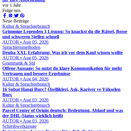
vor 1 Jahr
Folge uns
Neue Beiträge
Kultur & Sprachgebrauch
Grimmige Legenden 3 Lösung: So knackst du die Rätsel, Bosse
und schweren Stellen schnell
AUTOR • Aug 05, 2026
Sprachlernmethoden
Deuba XXL Erfahrung: Was ich vor dem Kauf wissen wollte
AUTOR • Aug 05, 2026
Grammatik & Stil
Offene Aussage: So nutzt du klare Kommunikation für mehr
Vertrauen und bessere Ergebnisse
AUTOR • Aug 04, 2026
Kultur & Sprachgebrauch
16 Şubat Hangi Burç? Özellikleri, Aşk, Kariyer ve Yükselen
Burç
AUTOR • Aug 03, 2026
Kultur & Sprachgebrauch
Parcel Center of Origin deutsch: Bedeutung, Ablauf und was
der DHL-Status wirklich heißt
AUTOR • Aug 03, 2026
Schreibwerkzeuge