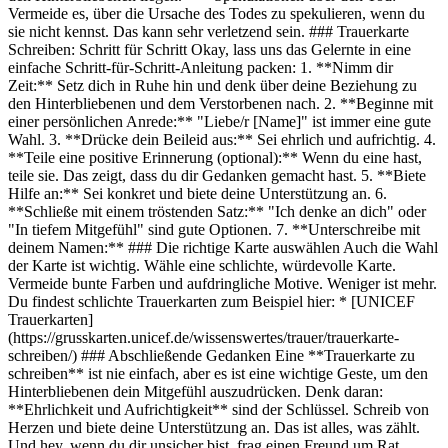
Vermeide es, über die Ursache des Todes zu spekulieren, wenn du
sie nicht kennst. Das kann sehr verletzend sein. ### Trauerkarte
Schreiben: Schritt für Schritt Okay, lass uns das Gelernte in eine
einfache Schritt-für-Schritt-Anleitung packen: 1. **Nimm dir
Zeit:** Setz dich in Ruhe hin und denk über deine Beziehung zu
den Hinterbliebenen und dem Verstorbenen nach. 2. **Beginne mit
einer persönlichen Anrede:** "Liebe/r [Name]" ist immer eine gute
Wahl. 3. **Drücke dein Beileid aus:** Sei ehrlich und aufrichtig. 4.
**Teile eine positive Erinnerung (optional):** Wenn du eine hast,
teile sie. Das zeigt, dass du dir Gedanken gemacht hast. 5. **Biete
Hilfe an:** Sei konkret und biete deine Unterstützung an. 6.
**Schließe mit einem tröstenden Satz:** "Ich denke an dich" oder
"In tiefem Mitgefühl" sind gute Optionen. 7. **Unterschreibe mit
deinem Namen:** ### Die richtige Karte auswählen Auch die Wahl
der Karte ist wichtig. Wähle eine schlichte, würdevolle Karte.
Vermeide bunte Farben und aufdringliche Motive. Weniger ist mehr.
Du findest schlichte Trauerkarten zum Beispiel hier: * [UNICEF
Trauerkarten]
(https://grusskarten.unicef.de/wissenswertes/trauer/trauerkarte-
schreiben/) ### Abschließende Gedanken Eine **Trauerkarte zu
schreiben** ist nie einfach, aber es ist eine wichtige Geste, um den
Hinterbliebenen dein Mitgefühl auszudrücken. Denk daran:
**Ehrlichkeit und Aufrichtigkeit** sind der Schlüssel. Schreib von
Herzen und biete deine Unterstützung an. Das ist alles, was zählt.
Und hey, wenn du dir unsicher bist, frag einen Freund um Rat.