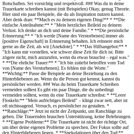
Botschaften. Sei vorsichtig und respektvoll. ### Was du in deine
Trauerkarte schreiben kannst (mit Beispielen) Okay, genug Theorie.
Hier sind ein paar Beispiele, die du als Inspiration nutzen kannst.
Aber denk dran: **Mach es zu deinem eigenen Ding!** * **Die
einfache Anteilnahme:** * "Mein herzliches Beileid zu deinem
Verlust. Ich denke an dich und deine Familie." * **Die persönliche
Erinnerung:** * "Ich werde [Name des Verstorbenen] immer als
[positive Eigenschaft] in Erinnerung behalten. Ich erinnere mich
gerne an die Zeit, als wir [Anekdote]." * **Das Hilfsangebot:** *
"Ich kann mir vorstellen, wie schwer diese Zeit für dich ist. Bitte
zögere nicht, mich anzurufen, wenn du etwas brauchst – egal was."
* **Die ehrliche Trauer:** * "Ich bin zutiefst betroffen vom Tod
von [Name des Verstorbenen]. Es fehlen mir die Worte."
**Wichtig:** Passe die Beispiele an deine Beziehung zu den
Hinterbliebenen an. Wenn du die Person gut kennst, kannst du
persönlicher werden. ### Was du beim Trauerkarte Schreiben
vermeiden solltest Es gibt ein paar Dinge, die du unbedingt
vermeiden solltest, wenn du eine Trauerkarte schreibst: * **Leere
Floskeln:** "Mein aufrichtiges Beileid" – klingt zwar nett, aber ist
oft nichtssagend. Versuch, es persönlicher zu gestalten. *
**Ratschläge:** Jetzt ist nicht der Zeitpunkt, um Ratschläge zu
geben. Die Trauernden brauchen Unterstützung, keine Belehrungen.
* **Eigene Probleme:** Die Trauerkarte ist nicht der richtige Ort,
um über deine eigenen Probleme zu sprechen. Der Fokus sollte auf
den Hinterbliebenen liegen. * **Spekulationen über den Tod:**