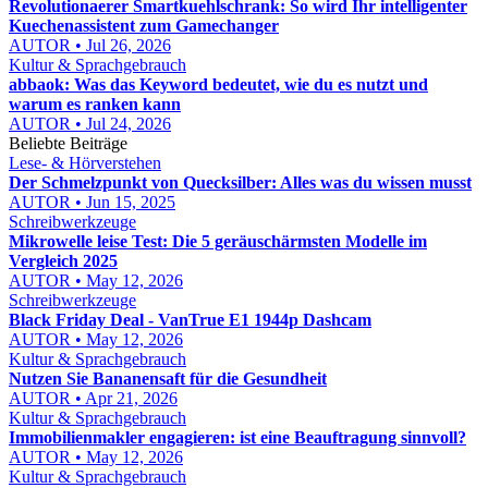
Revolutionaerer Smartkuehlschrank: So wird Ihr intelligenter
Kuechenassistent zum Gamechanger
AUTOR • Jul 26, 2026
Kultur & Sprachgebrauch
abbaok: Was das Keyword bedeutet, wie du es nutzt und
warum es ranken kann
AUTOR • Jul 24, 2026
Beliebte Beiträge
Lese- & Hörverstehen
Der Schmelzpunkt von Quecksilber: Alles was du wissen musst
AUTOR • Jun 15, 2025
Schreibwerkzeuge
Mikrowelle leise Test: Die 5 geräuschärmsten Modelle im
Vergleich 2025
AUTOR • May 12, 2026
Schreibwerkzeuge
Black Friday Deal - VanTrue E1 1944p Dashcam
AUTOR • May 12, 2026
Kultur & Sprachgebrauch
Nutzen Sie Bananensaft für die Gesundheit
AUTOR • Apr 21, 2026
Kultur & Sprachgebrauch
Immobilienmakler engagieren: ist eine Beauftragung sinnvoll?
AUTOR • May 12, 2026
Kultur & Sprachgebrauch