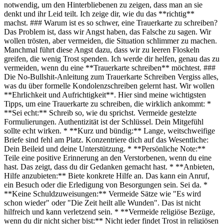
notwendig, um den Hinterbliebenen zu zeigen, dass man an sie
denkt und ihr Leid teilt. Ich zeige dir, wie du das **richtig**
machst. ### Warum ist es so schwer, eine Trauerkarte zu schreiben?
Das Problem ist, dass wir Angst haben, das Falsche zu sagen. Wir
wollen trösten, aber vermeiden, die Situation schlimmer zu machen.
Manchmal führt diese Angst dazu, dass wir zu leeren Floskeln
greifen, die wenig Trost spenden. Ich werde dir helfen, genau das zu
vermeiden, wenn du eine **Trauerkarte schreiben** möchtest. ###
Die No-Bullshit-Anleitung zum Trauerkarte Schreiben Vergiss alles,
was du über formelle Kondolenzschreiben gelernt hast. Wir wollen
**Ehrlichkeit und Aufrichtigkeit**. Hier sind meine wichtigsten
Tipps, um eine Trauerkarte zu schreiben, die wirklich ankommt: *
**Sei echt:** Schreib so, wie du sprichst. Vermeide gestelzte
Formulierungen. Authentizität ist der Schlüssel. Dein Mitgefühl
sollte echt wirken. * **Kurz und bündig:** Lange, weitschweifige
Briefe sind fehl am Platz. Konzentriere dich auf das Wesentliche:
Dein Beileid und deine Unterstützung. * **Persönliche Note:**
Teile eine positive Erinnerung an den Verstorbenen, wenn du eine
hast. Das zeigt, dass du dir Gedanken gemacht hast. * **Anbieten,
Hilfe anzubieten:** Biete konkrete Hilfe an. Das kann ein Anruf,
ein Besuch oder die Erledigung von Besorgungen sein. Sei da. *
**Keine Schuldzuweisungen:** Vermeide Sätze wie "Es wird
schon wieder" oder "Die Zeit heilt alle Wunden". Das ist nicht
hilfreich und kann verletzend sein. * **Vermeide religiöse Bezüge,
wenn du dir nicht sicher bist:** Nicht jeder findet Trost in religiösen