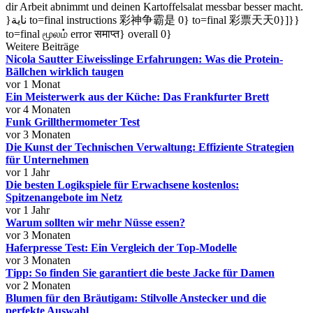
dir Arbeit abnimmt und deinen Kartoffelsalat messbar besser macht.
}ناية to=final instructions 彩神争霸是 0} to=final 彩票天天0}]}}
to=final மூலம் error समाप्त} overall 0}
Weitere Beiträge
Nicola Sautter Eiweisslinge Erfahrungen: Was die Protein-
Bällchen wirklich taugen
vor 1 Monat
Ein Meisterwerk aus der Küche: Das Frankfurter Brett
vor 4 Monaten
Funk Grillthermometer Test
vor 3 Monaten
Die Kunst der Technischen Verwaltung: Effiziente Strategien
für Unternehmen
vor 1 Jahr
Die besten Logikspiele für Erwachsene kostenlos:
Spitzenangebote im Netz
vor 1 Jahr
Warum sollten wir mehr Nüsse essen?
vor 3 Monaten
Haferpresse Test: Ein Vergleich der Top-Modelle
vor 3 Monaten
Tipp: So finden Sie garantiert die beste Jacke für Damen
vor 2 Monaten
Blumen für den Bräutigam: Stilvolle Anstecker und die
perfekte Auswahl