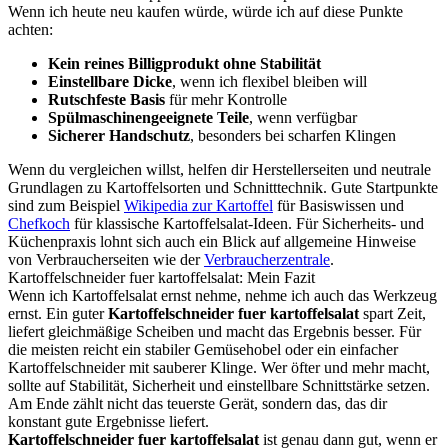
Wenn ich heute neu kaufen würde, würde ich auf diese Punkte
achten:
Kein reines Billigprodukt ohne Stabilität
Einstellbare Dicke
, wenn ich flexibel bleiben will
Rutschfeste Basis
für mehr Kontrolle
Spülmaschinengeeignete Teile
, wenn verfügbar
Sicherer Handschutz
, besonders bei scharfen Klingen
Wenn du vergleichen willst, helfen dir Herstellerseiten und neutrale
Grundlagen zu Kartoffelsorten und Schnitttechnik. Gute Startpunkte
sind zum Beispiel
Wikipedia zur Kartoffel
für Basiswissen und
Chefkoch
für klassische Kartoffelsalat-Ideen. Für Sicherheits- und
Küchenpraxis lohnt sich auch ein Blick auf allgemeine Hinweise
von Verbraucherseiten wie der
Verbraucherzentrale
.
Kartoffelschneider fuer kartoffelsalat: Mein Fazit
Wenn ich Kartoffelsalat ernst nehme, nehme ich auch das Werkzeug
ernst. Ein guter
Kartoffelschneider fuer kartoffelsalat
spart Zeit,
liefert gleichmäßige Scheiben und macht das Ergebnis besser. Für
die meisten reicht ein stabiler Gemüsehobel oder ein einfacher
Kartoffelschneider mit sauberer Klinge. Wer öfter und mehr macht,
sollte auf Stabilität, Sicherheit und einstellbare Schnittstärke setzen.
Am Ende zählt nicht das teuerste Gerät, sondern das, das dir
konstant gute Ergebnisse liefert.
Kartoffelschneider fuer kartoffelsalat
ist genau dann gut, wenn er