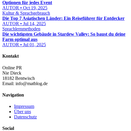
Optionen für jedes Event
AUTOR • Oct 19, 2025
Kultur & Sprachgebrauch
Die Top 7 Asiatischen Länder: Ein Reiseführer für Entdecker
AUTOR • Jul 14, 2025
Sprachlernmethoden
Die wichtigsten Gebäude in Stardew Valley: So baust du deine
Farm optimal aus
AUTOR • Jul 01, 2025
Kontakt
Online PR
Nie Dieck
18182 Bentwisch
Email:
info@matblog.de
Navigation
Impressum
Über uns
Datenschutz
Social