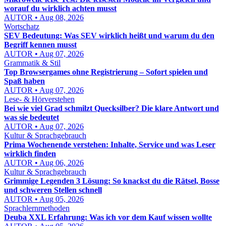
worauf du wirklich achten musst
AUTOR • Aug 08, 2026
Wortschatz
SEV Bedeutung: Was SEV wirklich heißt und warum du den
Begriff kennen musst
AUTOR • Aug 07, 2026
Grammatik & Stil
Top Browsergames ohne Registrierung – Sofort spielen und
Spaß haben
AUTOR • Aug 07, 2026
Lese- & Hörverstehen
Bei wie viel Grad schmilzt Quecksilber? Die klare Antwort und
was sie bedeutet
AUTOR • Aug 07, 2026
Kultur & Sprachgebrauch
Prima Wochenende verstehen: Inhalte, Service und was Leser
wirklich finden
AUTOR • Aug 06, 2026
Kultur & Sprachgebrauch
Grimmige Legenden 3 Lösung: So knackst du die Rätsel, Bosse
und schweren Stellen schnell
AUTOR • Aug 05, 2026
Sprachlernmethoden
Deuba XXL Erfahrung: Was ich vor dem Kauf wissen wollte