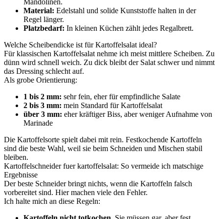
Mandolinen.
Material:
Edelstahl und solide Kunststoffe halten in der
Regel länger.
Platzbedarf:
In kleinen Küchen zählt jedes Regalbrett.
Welche Scheibendicke ist für Kartoffelsalat ideal?
Für klassischen Kartoffelsalat nehme ich meist mittlere Scheiben. Zu
dünn wird schnell weich. Zu dick bleibt der Salat schwer und nimmt
das Dressing schlecht auf.
Als grobe Orientierung:
1 bis 2 mm:
sehr fein, eher für empfindliche Salate
2 bis 3 mm:
mein Standard für Kartoffelsalat
über 3 mm:
eher kräftiger Biss, aber weniger Aufnahme von
Marinade
Die Kartoffelsorte spielt dabei mit rein. Festkochende Kartoffeln
sind die beste Wahl, weil sie beim Schneiden und Mischen stabil
bleiben.
Kartoffelschneider fuer kartoffelsalat: So vermeide ich matschige
Ergebnisse
Der beste Schneider bringt nichts, wenn die Kartoffeln falsch
vorbereitet sind. Hier machen viele den Fehler.
Ich halte mich an diese Regeln:
Kartoffeln nicht totkochen.
Sie müssen gar, aber fest