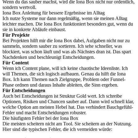
Wenn du das sauber machst, wird die Iona Box nicht nur ordentlich,
sondern wertvoll.
Iona Box Anleitung für bessere Ergebnisse im Alltag
Ich nutze Systeme nur dann regelmäßig, wenn sie meinen Alltag
leichter machen. Die Iona Box funktioniert besonders gut, wenn du
sie in konkrete Abläufe einbaust.
Für Projekte
Bei Projekten hilft mir die Iona Box dabei, Aufgaben nicht nur zu
sammeln, sondern sauber zu sortieren. Ich sehe schneller, was
blockiert, was schon läuft und was als Nächstes dran ist. Das spart
Nachdenken und beschleunigt Entscheidungen.
Für Content
Wenn ich Content plane, will ich keine chaotische Ideenliste. Ich
will Themen, die sich logisch aufbauen. Genau da hilft die Iona
Box. Ich kann Themen nach Zielgruppe, Problem oder Funnel-
Phase ordnen und daraus Inhalte ableiten, die Sinn ergeben.
Für Entscheidungen
Auch bei Entscheidungen ist Struktur Gold wert. Ich schreibe
Optionen, Risiken und Chancen sauber auf. Dann wird schnell klar,
welche Option am meisten Hebel hat. Das verhindert Bauchgefühl-
Fehler und macht Entscheidungen robuster.
Die häufigsten Fehler bei der Iona Box
Die meisten scheitern nicht am Tool. Sie scheitern an der Nutzung.
Hier sind die typischen Fehler, die ich vermeiden würde: