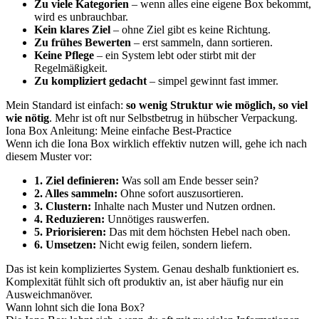
Zu viele Kategorien
– wenn alles eine eigene Box bekommt,
wird es unbrauchbar.
Kein klares Ziel
– ohne Ziel gibt es keine Richtung.
Zu frühes Bewerten
– erst sammeln, dann sortieren.
Keine Pflege
– ein System lebt oder stirbt mit der
Regelmäßigkeit.
Zu kompliziert gedacht
– simpel gewinnt fast immer.
Mein Standard ist einfach:
so wenig Struktur wie möglich, so viel
wie nötig
. Mehr ist oft nur Selbstbetrug in hübscher Verpackung.
Iona Box Anleitung: Meine einfache Best-Practice
Wenn ich die Iona Box wirklich effektiv nutzen will, gehe ich nach
diesem Muster vor:
1. Ziel definieren:
Was soll am Ende besser sein?
2. Alles sammeln:
Ohne sofort auszusortieren.
3. Clustern:
Inhalte nach Muster und Nutzen ordnen.
4. Reduzieren:
Unnötiges rauswerfen.
5. Priorisieren:
Das mit dem höchsten Hebel nach oben.
6. Umsetzen:
Nicht ewig feilen, sondern liefern.
Das ist kein kompliziertes System. Genau deshalb funktioniert es.
Komplexität fühlt sich oft produktiv an, ist aber häufig nur ein
Ausweichmanöver.
Wann lohnt sich die Iona Box?