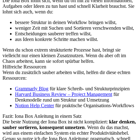
Die Iona Box lohnt sich, wenn du oft mit zu vielen Informationen,
Aufgaben oder Ideen zu tun hast und schnell Klarheit brauchst. Sie
lohnt sich auch, wenn du:
bessere Struktur in deinen Workflow bringen willst,
weniger Zeit mit Suchen und Sortieren verschwenden willst,
Entscheidungen sauberer treffen willst,
aus Ideen konkrete Schritte machen willst.
Wenn du schon extrem strukturierte Prozesse hast, bringt sie
vielleicht nur einen kleinen Zusatznutzen. Wenn du aber oft im
Chaos arbeitest, kann sie sofort spürbar helfen.
Hilfreiche Ressourcen
Wenn du zusätzlich sauber arbeiten willst, helfen dir diese echten
Ressourcen:
Grammarly Blog
für klare Schreib- und Strukturprinzipien
Harvard Business Review – Project Management
für
Denkmodelle rund um Struktur und Umsetzung
Notion Help Center
für praktische Organisations-Workflows
Fazit: Iona Box Anleitung in einem Satz
Die beste Nutzung der Iona Box ist nicht kompliziert:
klar denken,
sauber sortieren, konsequent umsetzen
. Wenn du das machst,
wird aus einem einfachen System ein echter Produktivitätshebel.
Genau so nutze ich die Iona Box Anleitung: pragmatisch, schnell