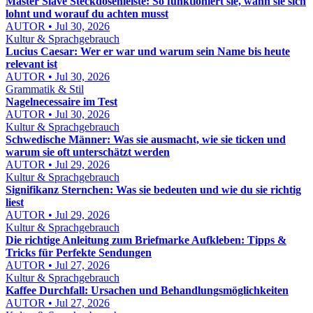
Master Slave Steckdosenleiste: So funktioniert sie, wann sie sich
lohnt und worauf du achten musst
AUTOR • Jul 30, 2026
Kultur & Sprachgebrauch
Lucius Caesar: Wer er war und warum sein Name bis heute
relevant ist
AUTOR • Jul 30, 2026
Grammatik & Stil
Nagelnecessaire im Test
AUTOR • Jul 30, 2026
Kultur & Sprachgebrauch
Schwedische Männer: Was sie ausmacht, wie sie ticken und
warum sie oft unterschätzt werden
AUTOR • Jul 29, 2026
Kultur & Sprachgebrauch
Signifikanz Sternchen: Was sie bedeuten und wie du sie richtig
liest
AUTOR • Jul 29, 2026
Kultur & Sprachgebrauch
Die richtige Anleitung zum Briefmarke Aufkleben: Tipps &
Tricks für Perfekte Sendungen
AUTOR • Jul 27, 2026
Kultur & Sprachgebrauch
Kaffee Durchfall: Ursachen und Behandlungsmöglichkeiten
AUTOR • Jul 27, 2026