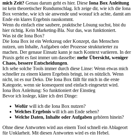
mich Zeit?
Genau darum geht es hier. Diese
Iona Box Anleitung
ist kein theoretischer Rundumschlag. Ich zeige dir, wie ich die Iona
Box verstehe, wie ich sie anwende und worauf ich achte, damit am
Ende ein klares Ergebnis rauskommt.
Wenn du einfach eine saubere, praktische Lösung suchst, bist du
hier richtig. Kein Marketing-Bla. Nur das, was funktioniert.
Was ist die Iona Box?
Die Iona Box ist ein Werkzeug oder Konzept, das Menschen
nutzen, um Inhalte, Aufgaben oder Prozesse strukturierter zu
machen. Der genaue Einsatz kann je nach Kontext variieren. In der
Praxis geht es fast immer um dasselbe:
mehr Übersicht, weniger
Chaos, bessere Entscheidungen
.
Ich sehe solche Tools immer durch diese Linse: Wenn etwas mich
schneller zu einem klaren Ergebnis bringt, ist es nützlich. Wenn
nicht, ist es nur Deko. Die Iona Box fällt für mich in die erste
Kategorie, wenn sie konsequent und einfach eingesetzt wird.
Iona Box Anleitung: So funktioniert der Einstieg
Bevor ich loslege, kläre ich drei Dinge:
Wofür
will ich die Iona Box nutzen?
Welches Ergebnis
will ich am Ende sehen?
Welche Daten, Inhalte oder Aufgaben
gehören hinein?
Ohne diese Antworten wird aus einem Tool schnell ein Ablageort
für Unklarheit. Mit diesen Antworten wird es ein Hebel.