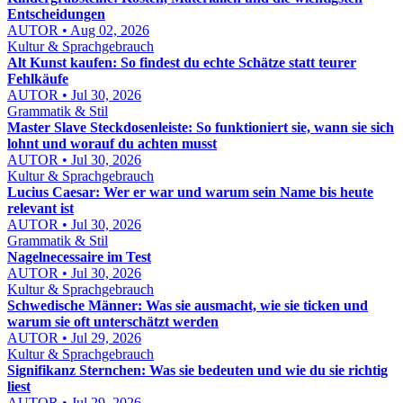
Entscheidungen
AUTOR • Aug 02, 2026
Kultur & Sprachgebrauch
Alt Kunst kaufen: So findest du echte Schätze statt teurer
Fehlkäufe
AUTOR • Jul 30, 2026
Grammatik & Stil
Master Slave Steckdosenleiste: So funktioniert sie, wann sie sich
lohnt und worauf du achten musst
AUTOR • Jul 30, 2026
Kultur & Sprachgebrauch
Lucius Caesar: Wer er war und warum sein Name bis heute
relevant ist
AUTOR • Jul 30, 2026
Grammatik & Stil
Nagelnecessaire im Test
AUTOR • Jul 30, 2026
Kultur & Sprachgebrauch
Schwedische Männer: Was sie ausmacht, wie sie ticken und
warum sie oft unterschätzt werden
AUTOR • Jul 29, 2026
Kultur & Sprachgebrauch
Signifikanz Sternchen: Was sie bedeuten und wie du sie richtig
liest
AUTOR • Jul 29, 2026