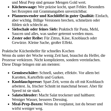
und Meal Prep sind genaue Mengen Gold wert.
Küchenwaage:
Wer präzise kocht, spart Fehler. Besonders
bei Rezepten mit Grammangaben unverzichtbar.
Pfannenwender und Kochlöffel in guter Qualität:
Einfach,
aber wichtig. Billige Versionen brechen, schmelzen oder
fühlen sich schlecht an.
Siebschale oder feines Sieb:
Praktisch für Pasta, Mehl,
Saucen und alles, was sauber getrennt werden muss.
Zester oder Reibe:
Für Zitrus, Käse, Knoblauch oder
Gewürze. Kleine Sache, großer Effekt.
Praktische Küchenhelfer für schnelles Kochen
Wenn du unter der Woche wenig Zeit hast, brauchst du Helfer, die
Prozesse verkürzen. Nicht komplizieren, sondern vereinfachen.
Diese Dinge bringen mir am meisten:
Gemüseschäler:
Schnell, sauber, effektiv. Vor allem bei
Karotten, Kartoffeln und Gurken.
Knoblauchpresse:
Spart Zeit, wenn du oft mit Knoblauch
arbeitest. Ja, frischer Schnitt ist manchmal besser. Aber für
Speed ist sie stark.
Salatschleuder:
Macht Salat trockener und haltbarer.
Weniger Wasser, besseres Dressing.
Meal-Prep-Boxen:
Wenn du vorplanst, isst du besser und
wirfst weniger weg.