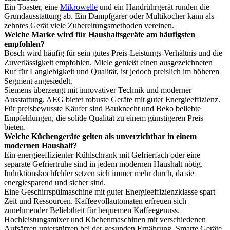
Ein Toaster, eine
Mikrowelle
und ein Handrührgerät runden die
Grundausstattung ab. Ein Dampfgarer oder Multikocher kann als
zehntes Gerät viele Zubereitungsmethoden vereinen.
Welche Marke wird für Haushaltsgeräte am häufigsten
empfohlen?
Bosch wird häufig für sein gutes Preis-Leistungs-Verhältnis und die
Zuverlässigkeit empfohlen. Miele genießt einen ausgezeichneten
Ruf für Langlebigkeit und Qualität, ist jedoch preislich im höheren
Segment angesiedelt.
Siemens überzeugt mit innovativer Technik und moderner
Ausstattung. AEG bietet robuste Geräte mit guter Energieeffizienz.
Für preisbewusste Käufer sind Bauknecht und Beko beliebte
Empfehlungen, die solide Qualität zu einem günstigeren Preis
bieten.
Welche Küchengeräte gelten als unverzichtbar in einem
modernen Haushalt?
Ein energieeffizienter Kühlschrank mit Gefrierfach oder eine
separate Gefriertruhe sind in jedem modernen Haushalt nötig.
Induktionskochfelder setzen sich immer mehr durch, da sie
energiesparend und sicher sind.
Eine Geschirrspülmaschine mit guter Energieeffizienzklasse spart
Zeit und Ressourcen. Kaffeevollautomaten erfreuen sich
zunehmender Beliebtheit für bequemen Kaffeegenuss.
Hochleistungsmixer und Küchenmaschinen mit verschiedenen
Aufsätzen unterstützen bei der gesunden Ernährung. Smarte Geräte