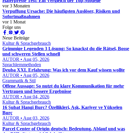
Haferpresse Test: Ein Vergleich der Top-Modelle
vor 3 Monaten
Verpuffung Ursache: Die häufigsten Auslöser, Risiken und
Sofortmaßnahmen
vor 1 Monat
Folge uns
Neue Beiträge
Kultur & Sprachgebrauch
Grimmige Legenden 3 Lösung: So knackst du die Rätsel, Bosse
und schweren Stellen schnell
AUTOR • Aug 05, 2026
Sprachlernmethoden
Deuba XXL Erfahrung: Was ich vor dem Kauf wissen wollte
AUTOR • Aug 05, 2026
Grammatik & Stil
Offene Aussage: So nutzt du klare Kommunikation für mehr
Vertrauen und bessere Ergebnisse
AUTOR • Aug 04, 2026
Kultur & Sprachgebrauch
16 Şubat Hangi Burç? Özellikleri, Aşk, Kariyer ve Yükselen
Burç
AUTOR • Aug 03, 2026
Kultur & Sprachgebrauch
Parcel Center of Origin deutsch: Bedeutung, Ablauf und was