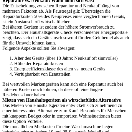
Reparatur vs. Neukauf: Wann lohnt sich was?
Die Entscheidung zwischen Reparatur und Neukauf hängt von
mehreren Faktoren ab. Als Faustregel gilt: Übersteigen die
Reparaturkosten 50% des Neupreises eines vergleichbaren Geräts,
ist ein Austausch oft wirtschaftlicher.
Bei älteren Geräten ist zudem der höhere Stromverbrauch zu
beachten. Der Haushaltsgeräte-Check verschiedener Energieportale
zeigt, dass sich ein Gerätetausch sowohl für den Geldbeutel als auch
für die Umwelt lohnen kann.
Folgende Aspekte sollten Sie abwägen:
Alter des Geräts (über 10 Jahre: Neukauf oft sinnvoller)
Höhe der Reparaturkosten
Energieeffizienzklasse des alten vs. neuen Geräts
Verfügbarkeit von Ersatzteilen
Bei wertvollen Markengeräten kann sich eine Reparatur auch bei
höheren Kosten noch lohnen, da diese oft eine längere
Restlebensdauer haben.
Mieten von Haushaltsgeräten als wirtschaftliche Alternative
Das Mieten von Haushaltsgeräten entwickelt sich zunehmend zu
einer interessanten Alternative zum Kauf. Besonders für Menschen
mit knappem Budget oder in temporären Wohnsituationen bietet
diese Option Vorteile.
Die monatlichen Mietkosten für eine Waschmaschine liegen
beispielsweise zwischen 10 und 25 €, je nach Modell und