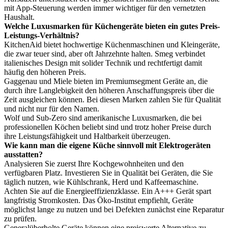
mit App-Steuerung werden immer wichtiger für den vernetzten
Haushalt.
Welche Luxusmarken für Küchengeräte bieten ein gutes Preis-
Leistungs-Verhältnis?
KitchenAid bietet hochwertige Küchenmaschinen und Kleingeräte,
die zwar teuer sind, aber oft Jahrzehnte halten. Smeg verbindet
italienisches Design mit solider Technik und rechtfertigt damit
häufig den höheren Preis.
Gaggenau und Miele bieten im Premiumsegment Geräte an, die
durch ihre Langlebigkeit den höheren Anschaffungspreis über die
Zeit ausgleichen können. Bei diesen Marken zahlen Sie für Qualität
und nicht nur für den Namen.
Wolf und Sub-Zero sind amerikanische Luxusmarken, die bei
professionellen Köchen beliebt sind und trotz hoher Preise durch
ihre Leistungsfähigkeit und Haltbarkeit überzeugen.
Wie kann man die eigene Küche sinnvoll mit Elektrogeräten
ausstatten?
Analysieren Sie zuerst Ihre Kochgewohnheiten und den
verfügbaren Platz. Investieren Sie in Qualität bei Geräten, die Sie
täglich nutzen, wie Kühlschrank, Herd und Kaffeemaschine.
Achten Sie auf die Energieeffizienzklasse. Ein A+++ Gerät spart
langfristig Stromkosten. Das Öko-Institut empfiehlt, Geräte
möglichst lange zu nutzen und bei Defekten zunächst eine Reparatur
zu prüfen.
Generalüberholte Geräte können eine preiswerte Alternative zu