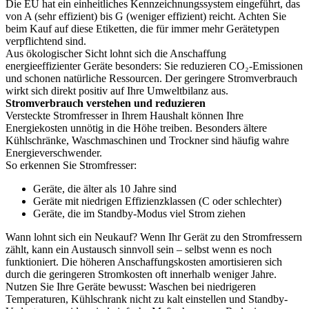
Die EU hat ein einheitliches Kennzeichnungssystem eingeführt, das
von A (sehr effizient) bis G (weniger effizient) reicht. Achten Sie
beim Kauf auf diese Etiketten, die für immer mehr Gerätetypen
verpflichtend sind.
Aus ökologischer Sicht lohnt sich die Anschaffung
energieeffizienter Geräte besonders: Sie reduzieren CO₂-Emissionen
und schonen natürliche Ressourcen. Der geringere Stromverbrauch
wirkt sich direkt positiv auf Ihre Umweltbilanz aus.
Stromverbrauch verstehen und reduzieren
Versteckte Stromfresser in Ihrem Haushalt können Ihre
Energiekosten unnötig in die Höhe treiben. Besonders ältere
Kühlschränke, Waschmaschinen und Trockner sind häufig wahre
Energieverschwender.
So erkennen Sie Stromfresser:
Geräte, die älter als 10 Jahre sind
Geräte mit niedrigen Effizienzklassen (C oder schlechter)
Geräte, die im Standby-Modus viel Strom ziehen
Wann lohnt sich ein Neukauf? Wenn Ihr Gerät zu den Stromfressern
zählt, kann ein Austausch sinnvoll sein – selbst wenn es noch
funktioniert. Die höheren Anschaffungskosten amortisieren sich
durch die geringeren Stromkosten oft innerhalb weniger Jahre.
Nutzen Sie Ihre Geräte bewusst: Waschen bei niedrigeren
Temperaturen, Kühlschrank nicht zu kalt einstellen und Standby-