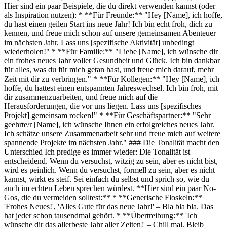
Hier sind ein paar Beispiele, die du direkt verwenden kannst (oder
als Inspiration nutzen): * **Für Freunde:** "Hey [Name], ich hoffe,
du hast einen geilen Start ins neue Jahr! Ich bin echt froh, dich zu
kennen, und freue mich schon auf unsere gemeinsamen Abenteuer
im nächsten Jahr. Lass uns [spezifische Aktivität] unbedingt
wiederholen!" * **Für Familie:** "Liebe [Name], ich wünsche dir
ein frohes neues Jahr voller Gesundheit und Glück. Ich bin dankbar
für alles, was du für mich getan hast, und freue mich darauf, mehr
Zeit mit dir zu verbringen." * **Für Kollegen:** "Hey [Name], ich
hoffe, du hattest einen entspannten Jahreswechsel. Ich bin froh, mit
dir zusammenzuarbeiten, und freue mich auf die
Herausforderungen, die vor uns liegen. Lass uns [spezifisches
Projekt] gemeinsam rocken!" * **Für Geschäftspartner:** "Sehr
geehrte/r [Name], ich wünsche Ihnen ein erfolgreiches neues Jahr.
Ich schätze unsere Zusammenarbeit sehr und freue mich auf weitere
spannende Projekte im nächsten Jahr." ### Die Tonalität macht den
Unterschied Ich predige es immer wieder: Die Tonalität ist
entscheidend. Wenn du versuchst, witzig zu sein, aber es nicht bist,
wird es peinlich. Wenn du versuchst, formell zu sein, aber es nicht
kannst, wirkt es steif. Sei einfach du selbst und sprich so, wie du
auch im echten Leben sprechen würdest. **Hier sind ein paar No-
Gos, die du vermeiden solltest:** * **Generische Floskeln:**
'Frohes Neues!', 'Alles Gute für das neue Jahr!' – Bla bla bla. Das
hat jeder schon tausendmal gehört. * **Übertreibung:** 'Ich
wünsche dir das allerbeste Jahr aller Zeiten!' – Chill mal. Bleib