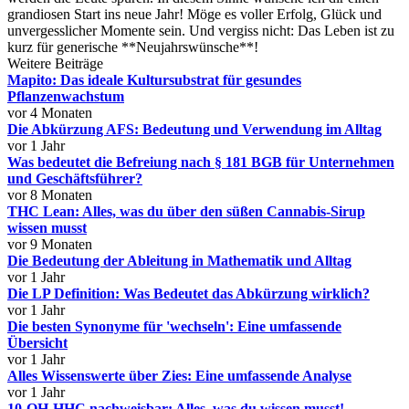
grandiosen Start ins neue Jahr! Möge es voller Erfolg, Glück und
unvergesslicher Momente sein. Und vergiss nicht: Das Leben ist zu
kurz für generische **Neujahrswünsche**!
Weitere Beiträge
Mapito: Das ideale Kultursubstrat für gesundes
Pflanzenwachstum
vor 4 Monaten
Die Abkürzung AFS: Bedeutung und Verwendung im Alltag
vor 1 Jahr
Was bedeutet die Befreiung nach § 181 BGB für Unternehmen
und Geschäftsführer?
vor 8 Monaten
THC Lean: Alles, was du über den süßen Cannabis-Sirup
wissen musst
vor 9 Monaten
Die Bedeutung der Ableitung in Mathematik und Alltag
vor 1 Jahr
Die LP Definition: Was Bedeutet das Abkürzung wirklich?
vor 1 Jahr
Die besten Synonyme für 'wechseln': Eine umfassende
Übersicht
vor 1 Jahr
Alles Wissenswerte über Zies: Eine umfassende Analyse
vor 1 Jahr
10-OH-HHC nachweisbar: Alles, was du wissen musst!