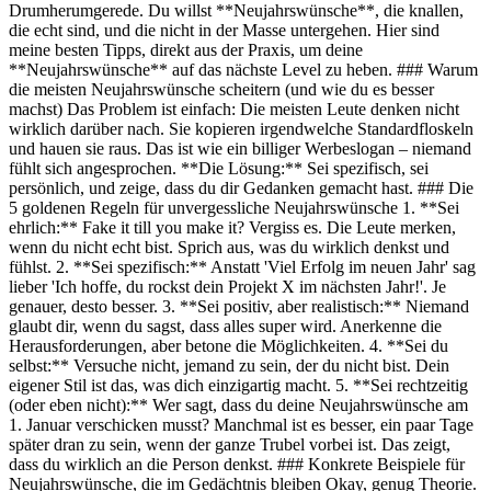
Drumherumgerede. Du willst **Neujahrswünsche**, die knallen,
die echt sind, und die nicht in der Masse untergehen. Hier sind
meine besten Tipps, direkt aus der Praxis, um deine
**Neujahrswünsche** auf das nächste Level zu heben. ### Warum
die meisten Neujahrswünsche scheitern (und wie du es besser
machst) Das Problem ist einfach: Die meisten Leute denken nicht
wirklich darüber nach. Sie kopieren irgendwelche Standardfloskeln
und hauen sie raus. Das ist wie ein billiger Werbeslogan – niemand
fühlt sich angesprochen. **Die Lösung:** Sei spezifisch, sei
persönlich, und zeige, dass du dir Gedanken gemacht hast. ### Die
5 goldenen Regeln für unvergessliche Neujahrswünsche 1. **Sei
ehrlich:** Fake it till you make it? Vergiss es. Die Leute merken,
wenn du nicht echt bist. Sprich aus, was du wirklich denkst und
fühlst. 2. **Sei spezifisch:** Anstatt 'Viel Erfolg im neuen Jahr' sag
lieber 'Ich hoffe, du rockst dein Projekt X im nächsten Jahr!'. Je
genauer, desto besser. 3. **Sei positiv, aber realistisch:** Niemand
glaubt dir, wenn du sagst, dass alles super wird. Anerkenne die
Herausforderungen, aber betone die Möglichkeiten. 4. **Sei du
selbst:** Versuche nicht, jemand zu sein, der du nicht bist. Dein
eigener Stil ist das, was dich einzigartig macht. 5. **Sei rechtzeitig
(oder eben nicht):** Wer sagt, dass du deine Neujahrswünsche am
1. Januar verschicken musst? Manchmal ist es besser, ein paar Tage
später dran zu sein, wenn der ganze Trubel vorbei ist. Das zeigt,
dass du wirklich an die Person denkst. ### Konkrete Beispiele für
Neujahrswünsche, die im Gedächtnis bleiben Okay, genug Theorie.