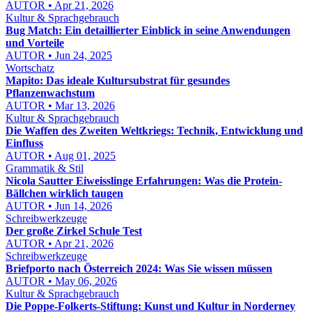
AUTOR • Apr 21, 2026
Kultur & Sprachgebrauch
Bug Match: Ein detaillierter Einblick in seine Anwendungen
und Vorteile
AUTOR • Jun 24, 2025
Wortschatz
Mapito: Das ideale Kultursubstrat für gesundes
Pflanzenwachstum
AUTOR • Mar 13, 2026
Kultur & Sprachgebrauch
Die Waffen des Zweiten Weltkriegs: Technik, Entwicklung und
Einfluss
AUTOR • Aug 01, 2025
Grammatik & Stil
Nicola Sautter Eiweisslinge Erfahrungen: Was die Protein-
Bällchen wirklich taugen
AUTOR • Jun 14, 2026
Schreibwerkzeuge
Der große Zirkel Schule Test
AUTOR • Apr 21, 2026
Schreibwerkzeuge
Briefporto nach Österreich 2024: Was Sie wissen müssen
AUTOR • May 06, 2026
Kultur & Sprachgebrauch
Die Poppe-Folkerts-Stiftung: Kunst und Kultur in Norderney