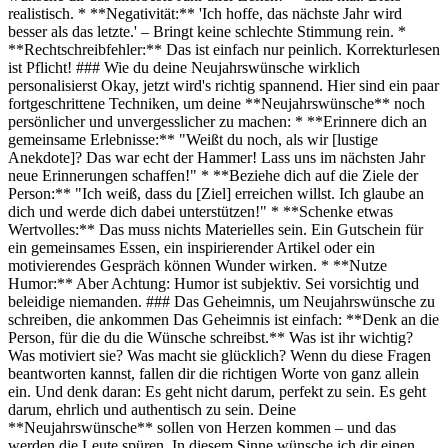
realistisch. * **Negativität:** 'Ich hoffe, das nächste Jahr wird
besser als das letzte.' – Bringt keine schlechte Stimmung rein. *
**Rechtschreibfehler:** Das ist einfach nur peinlich. Korrekturlesen
ist Pflicht! ### Wie du deine Neujahrswünsche wirklich
personalisierst Okay, jetzt wird's richtig spannend. Hier sind ein paar
fortgeschrittene Techniken, um deine **Neujahrswünsche** noch
persönlicher und unvergesslicher zu machen: * **Erinnere dich an
gemeinsame Erlebnisse:** "Weißt du noch, als wir [lustige
Anekdote]? Das war echt der Hammer! Lass uns im nächsten Jahr
neue Erinnerungen schaffen!" * **Beziehe dich auf die Ziele der
Person:** "Ich weiß, dass du [Ziel] erreichen willst. Ich glaube an
dich und werde dich dabei unterstützen!" * **Schenke etwas
Wertvolles:** Das muss nichts Materielles sein. Ein Gutschein für
ein gemeinsames Essen, ein inspirierender Artikel oder ein
motivierendes Gespräch können Wunder wirken. * **Nutze
Humor:** Aber Achtung: Humor ist subjektiv. Sei vorsichtig und
beleidige niemanden. ### Das Geheimnis, um Neujahrswünsche zu
schreiben, die ankommen Das Geheimnis ist einfach: **Denk an die
Person, für die du die Wünsche schreibst.** Was ist ihr wichtig?
Was motiviert sie? Was macht sie glücklich? Wenn du diese Fragen
beantworten kannst, fallen dir die richtigen Worte von ganz allein
ein. Und denk daran: Es geht nicht darum, perfekt zu sein. Es geht
darum, ehrlich und authentisch zu sein. Deine
**Neujahrswünsche** sollen von Herzen kommen – und das
werden die Leute spüren. In diesem Sinne wünsche ich dir einen