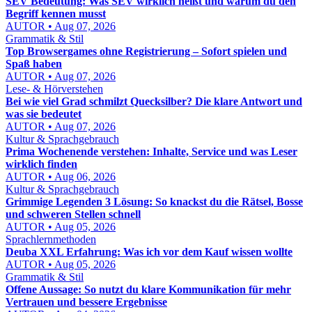
SEV Bedeutung: Was SEV wirklich heißt und warum du den
Begriff kennen musst
AUTOR • Aug 07, 2026
Grammatik & Stil
Top Browsergames ohne Registrierung – Sofort spielen und
Spaß haben
AUTOR • Aug 07, 2026
Lese- & Hörverstehen
Bei wie viel Grad schmilzt Quecksilber? Die klare Antwort und
was sie bedeutet
AUTOR • Aug 07, 2026
Kultur & Sprachgebrauch
Prima Wochenende verstehen: Inhalte, Service und was Leser
wirklich finden
AUTOR • Aug 06, 2026
Kultur & Sprachgebrauch
Grimmige Legenden 3 Lösung: So knackst du die Rätsel, Bosse
und schweren Stellen schnell
AUTOR • Aug 05, 2026
Sprachlernmethoden
Deuba XXL Erfahrung: Was ich vor dem Kauf wissen wollte
AUTOR • Aug 05, 2026
Grammatik & Stil
Offene Aussage: So nutzt du klare Kommunikation für mehr
Vertrauen und bessere Ergebnisse