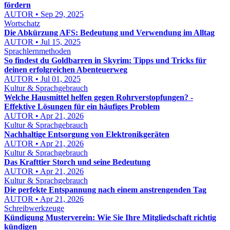
fördern
AUTOR • Sep 29, 2025
Wortschatz
Die Abkürzung AFS: Bedeutung und Verwendung im Alltag
AUTOR • Jul 15, 2025
Sprachlernmethoden
So findest du Goldbarren in Skyrim: Tipps und Tricks für
deinen erfolgreichen Abenteuerweg
AUTOR • Jul 01, 2025
Kultur & Sprachgebrauch
Welche Hausmittel helfen gegen Rohrverstopfungen? -
Effektive Lösungen für ein häufiges Problem
AUTOR • Apr 21, 2026
Kultur & Sprachgebrauch
Nachhaltige Entsorgung von Elektronikgeräten
AUTOR • Apr 21, 2026
Kultur & Sprachgebrauch
Das Krafttier Storch und seine Bedeutung
AUTOR • Apr 21, 2026
Kultur & Sprachgebrauch
Die perfekte Entspannung nach einem anstrengenden Tag
AUTOR • Apr 21, 2026
Schreibwerkzeuge
Kündigung Musterverein: Wie Sie Ihre Mitgliedschaft richtig
kündigen