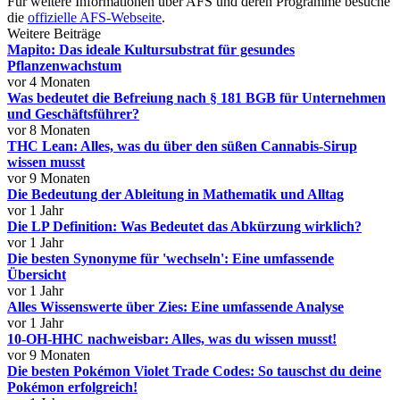
Für weitere Informationen über AFS und deren Programme besuche
die
offizielle AFS-Webseite
.
Weitere Beiträge
Mapito: Das ideale Kultursubstrat für gesundes
Pflanzenwachstum
vor 4 Monaten
Was bedeutet die Befreiung nach § 181 BGB für Unternehmen
und Geschäftsführer?
vor 8 Monaten
THC Lean: Alles, was du über den süßen Cannabis-Sirup
wissen musst
vor 9 Monaten
Die Bedeutung der Ableitung in Mathematik und Alltag
vor 1 Jahr
Die LP Definition: Was Bedeutet das Abkürzung wirklich?
vor 1 Jahr
Die besten Synonyme für 'wechseln': Eine umfassende
Übersicht
vor 1 Jahr
Alles Wissenswerte über Zies: Eine umfassende Analyse
vor 1 Jahr
10-OH-HHC nachweisbar: Alles, was du wissen musst!
vor 9 Monaten
Die besten Pokémon Violet Trade Codes: So tauschst du deine
Pokémon erfolgreich!