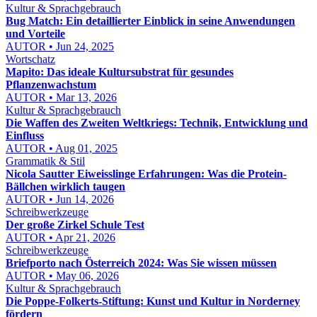
Kultur & Sprachgebrauch
Bug Match: Ein detaillierter Einblick in seine Anwendungen
und Vorteile
AUTOR • Jun 24, 2025
Wortschatz
Mapito: Das ideale Kultursubstrat für gesundes
Pflanzenwachstum
AUTOR • Mar 13, 2026
Kultur & Sprachgebrauch
Die Waffen des Zweiten Weltkriegs: Technik, Entwicklung und
Einfluss
AUTOR • Aug 01, 2025
Grammatik & Stil
Nicola Sautter Eiweisslinge Erfahrungen: Was die Protein-
Bällchen wirklich taugen
AUTOR • Jun 14, 2026
Schreibwerkzeuge
Der große Zirkel Schule Test
AUTOR • Apr 21, 2026
Schreibwerkzeuge
Briefporto nach Österreich 2024: Was Sie wissen müssen
AUTOR • May 06, 2026
Kultur & Sprachgebrauch
Die Poppe-Folkerts-Stiftung: Kunst und Kultur in Norderney
fördern