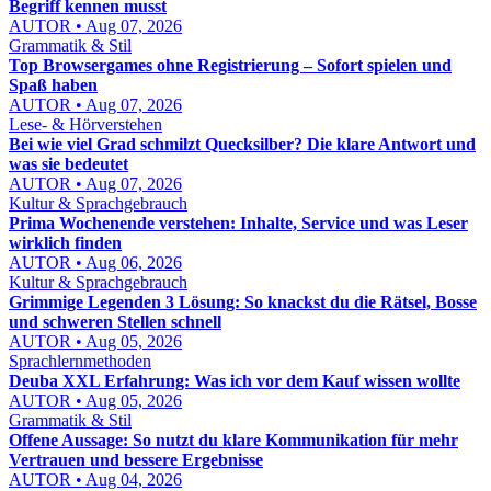
Begriff kennen musst
AUTOR • Aug 07, 2026
Grammatik & Stil
Top Browsergames ohne Registrierung – Sofort spielen und
Spaß haben
AUTOR • Aug 07, 2026
Lese- & Hörverstehen
Bei wie viel Grad schmilzt Quecksilber? Die klare Antwort und
was sie bedeutet
AUTOR • Aug 07, 2026
Kultur & Sprachgebrauch
Prima Wochenende verstehen: Inhalte, Service und was Leser
wirklich finden
AUTOR • Aug 06, 2026
Kultur & Sprachgebrauch
Grimmige Legenden 3 Lösung: So knackst du die Rätsel, Bosse
und schweren Stellen schnell
AUTOR • Aug 05, 2026
Sprachlernmethoden
Deuba XXL Erfahrung: Was ich vor dem Kauf wissen wollte
AUTOR • Aug 05, 2026
Grammatik & Stil
Offene Aussage: So nutzt du klare Kommunikation für mehr
Vertrauen und bessere Ergebnisse
AUTOR • Aug 04, 2026