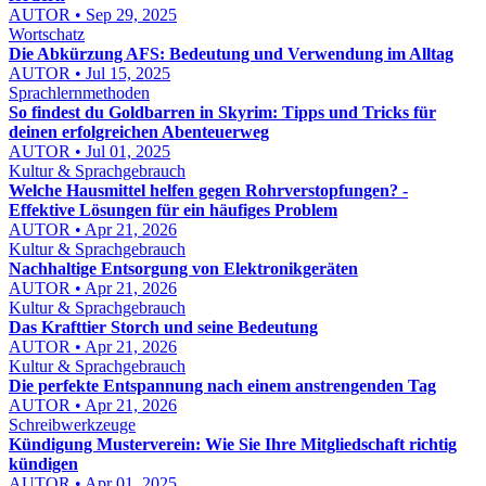
AUTOR • Sep 29, 2025
Wortschatz
Die Abkürzung AFS: Bedeutung und Verwendung im Alltag
AUTOR • Jul 15, 2025
Sprachlernmethoden
So findest du Goldbarren in Skyrim: Tipps und Tricks für
deinen erfolgreichen Abenteuerweg
AUTOR • Jul 01, 2025
Kultur & Sprachgebrauch
Welche Hausmittel helfen gegen Rohrverstopfungen? -
Effektive Lösungen für ein häufiges Problem
AUTOR • Apr 21, 2026
Kultur & Sprachgebrauch
Nachhaltige Entsorgung von Elektronikgeräten
AUTOR • Apr 21, 2026
Kultur & Sprachgebrauch
Das Krafttier Storch und seine Bedeutung
AUTOR • Apr 21, 2026
Kultur & Sprachgebrauch
Die perfekte Entspannung nach einem anstrengenden Tag
AUTOR • Apr 21, 2026
Schreibwerkzeuge
Kündigung Musterverein: Wie Sie Ihre Mitgliedschaft richtig
kündigen
AUTOR • Apr 01, 2025