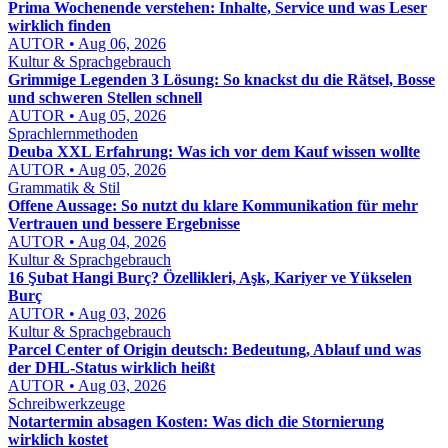
Prima Wochenende verstehen: Inhalte, Service und was Leser
wirklich finden
AUTOR • Aug 06, 2026
Kultur & Sprachgebrauch
Grimmige Legenden 3 Lösung: So knackst du die Rätsel, Bosse
und schweren Stellen schnell
AUTOR • Aug 05, 2026
Sprachlernmethoden
Deuba XXL Erfahrung: Was ich vor dem Kauf wissen wollte
AUTOR • Aug 05, 2026
Grammatik & Stil
Offene Aussage: So nutzt du klare Kommunikation für mehr
Vertrauen und bessere Ergebnisse
AUTOR • Aug 04, 2026
Kultur & Sprachgebrauch
16 Şubat Hangi Burç? Özellikleri, Aşk, Kariyer ve Yükselen
Burç
AUTOR • Aug 03, 2026
Kultur & Sprachgebrauch
Parcel Center of Origin deutsch: Bedeutung, Ablauf und was
der DHL-Status wirklich heißt
AUTOR • Aug 03, 2026
Schreibwerkzeuge
Notartermin absagen Kosten: Was dich die Stornierung
wirklich kostet