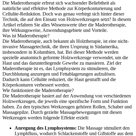
Die Maderotherapie erfreut sich wachsender Beliebtheit als
natürliche und effektive Methode zur Körperkonturierung und
Cellulite-Reduktion. Doch was genau verbirgt sich hinter dieser
Technik, die auf den Einsatz von Holzwerkzeugen setzt? In diesem
Artikel erfahren Sie alles Wissenswerte über die Maderotherapie,
ihre Wirkungsweise, Anwendungsgebiete und Vorteile.
Was ist Maderotherapie?
Die Maderotherapie, auch bekannt als Holztherapie, ist eine nicht-
invasive Massagetechnik, die ihren Ursprung in Südamerika,
insbesondere in Kolumbien, hat. Bei dieser Methode werden
spezielle anatomisch geformte Holzwerkzeuge verwendet, um die
Haut und das darunterliegende Gewebe zu massieren. Ziel der
Maderotherapie ist es, das Lymphsystem zu stimulieren, die
Durchblutung anzuregen und Fettablagerungen aufzulösen.
Dadurch kann Cellulite reduziert, die Haut gestrafft und die
Körperkonturen verbessert werden.
Wie funktioniert die Maderotherapie?
Die Maderotherapie basiert auf der Anwendung von verschiedenen
Holzwerkzeugen, die jeweils eine spezifische Form und Funktion
haben. Zu den typischen Werkzeugen gehören Rollen, Schaber und
Massagepilze. Durch gezielte Massagebewegungen mit diesen
Werkzeugen werden folgende Effekte erzielt:
Anregung des Lymphsystems:
Die Massage stimuliert den
Lymphfluss, wodurch Schlackenstoffe und Giftstoffe aus dem