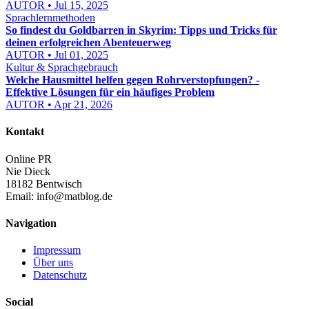
AUTOR • Jul 15, 2025
Sprachlernmethoden
So findest du Goldbarren in Skyrim: Tipps und Tricks für
deinen erfolgreichen Abenteuerweg
AUTOR • Jul 01, 2025
Kultur & Sprachgebrauch
Welche Hausmittel helfen gegen Rohrverstopfungen? -
Effektive Lösungen für ein häufiges Problem
AUTOR • Apr 21, 2026
Kontakt
Online PR
Nie Dieck
18182 Bentwisch
Email:
info@matblog.de
Navigation
Impressum
Über uns
Datenschutz
Social