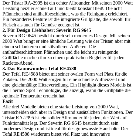
Der Tristar RA-2995 ist ein echter Allrounder. Mit seinen 2000 Watt
Leistung heizt er schnell auf und bleibt konstant heiß. Die acht
Pfännchen sind antihaftbeschichtet, was die Reinigung erleichtert.
Ein besonderes Feature ist die integrierte Grillplatte, die sowohl für
Fleisch als auch für Gemüse geeignet ist.
2. Für Design-Liebhaber: Severin RG 9645
Severin RG 9645 besticht durch sein modernes Design. Mit seinen
2000 Watt bringt er eine ähnliche Leistung wie der Tristar, aber mit
einem schlankeren und stilvolleren Äußeren. Die
antihaftbeschichteten Pfännchen und die leicht zu reinigende
Grillfläche machen ihn zu einem praktischen Begleiter für jeden
Raclette-Abend.
3. Das Raumwunder: Tefal RE4588
Der Tefal RE4588 bietet mit seiner ovalen Form viel Platz für die
Zutaten. Die 2000 Watt sorgen für eine schnelle Aufheizzeit und
eine gleichmäßige Hitzeverteilung. Ein Highlight dieses Modells ist
die Thermo-Spot-Technologie, die anzeigt, wann die Grillplatte die
optimale Temperatur erreicht hat.
Fazit
Alle drei Modelle bieten eine starke Leistung von 2000 Watt,
unterscheiden sich aber in Design und zusätzlichen Funktionen. Der
Tristar RA-2995 ist ein solider Allrounder für jeden, der Wert auf
Funktionalität legt. Der Severin RG 9645 besticht durch sein
modernes Design und ist ideal für designbewusste Haushalte. Der
Tefal RE4588 wiederum bietet viel Platz und innovative