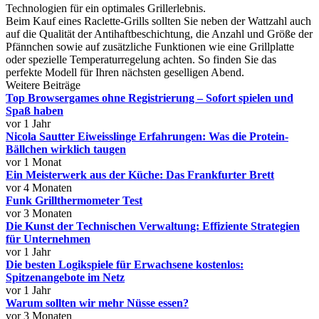
Technologien für ein optimales Grillerlebnis.
Beim Kauf eines Raclette-Grills sollten Sie neben der Wattzahl auch
auf die Qualität der Antihaftbeschichtung, die Anzahl und Größe der
Pfännchen sowie auf zusätzliche Funktionen wie eine Grillplatte
oder spezielle Temperaturregelung achten. So finden Sie das
perfekte Modell für Ihren nächsten geselligen Abend.
Weitere Beiträge
Top Browsergames ohne Registrierung – Sofort spielen und
Spaß haben
vor 1 Jahr
Nicola Sautter Eiweisslinge Erfahrungen: Was die Protein-
Bällchen wirklich taugen
vor 1 Monat
Ein Meisterwerk aus der Küche: Das Frankfurter Brett
vor 4 Monaten
Funk Grillthermometer Test
vor 3 Monaten
Die Kunst der Technischen Verwaltung: Effiziente Strategien
für Unternehmen
vor 1 Jahr
Die besten Logikspiele für Erwachsene kostenlos:
Spitzenangebote im Netz
vor 1 Jahr
Warum sollten wir mehr Nüsse essen?
vor 3 Monaten