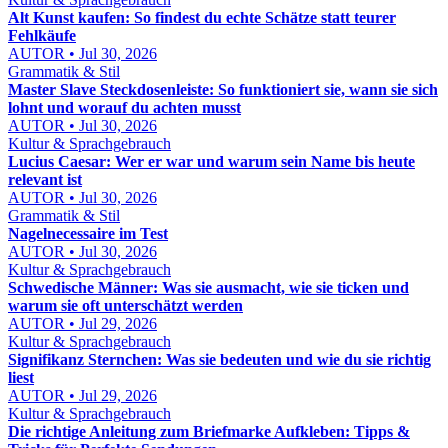
Alt Kunst kaufen: So findest du echte Schätze statt teurer
Fehlkäufe
AUTOR • Jul 30, 2026
Grammatik & Stil
Master Slave Steckdosenleiste: So funktioniert sie, wann sie sich
lohnt und worauf du achten musst
AUTOR • Jul 30, 2026
Kultur & Sprachgebrauch
Lucius Caesar: Wer er war und warum sein Name bis heute
relevant ist
AUTOR • Jul 30, 2026
Grammatik & Stil
Nagelnecessaire im Test
AUTOR • Jul 30, 2026
Kultur & Sprachgebrauch
Schwedische Männer: Was sie ausmacht, wie sie ticken und
warum sie oft unterschätzt werden
AUTOR • Jul 29, 2026
Kultur & Sprachgebrauch
Signifikanz Sternchen: Was sie bedeuten und wie du sie richtig
liest
AUTOR • Jul 29, 2026
Kultur & Sprachgebrauch
Die richtige Anleitung zum Briefmarke Aufkleben: Tipps &