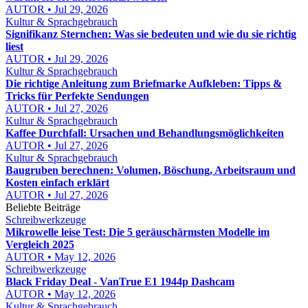
AUTOR • Jul 29, 2026
Kultur & Sprachgebrauch
Signifikanz Sternchen: Was sie bedeuten und wie du sie richtig
liest
AUTOR • Jul 29, 2026
Kultur & Sprachgebrauch
Die richtige Anleitung zum Briefmarke Aufkleben: Tipps &
Tricks für Perfekte Sendungen
AUTOR • Jul 27, 2026
Kultur & Sprachgebrauch
Kaffee Durchfall: Ursachen und Behandlungsmöglichkeiten
AUTOR • Jul 27, 2026
Kultur & Sprachgebrauch
Baugruben berechnen: Volumen, Böschung, Arbeitsraum und
Kosten einfach erklärt
AUTOR • Jul 27, 2026
Beliebte Beiträge
Schreibwerkzeuge
Mikrowelle leise Test: Die 5 geräuschärmsten Modelle im
Vergleich 2025
AUTOR • May 12, 2026
Schreibwerkzeuge
Black Friday Deal - VanTrue E1 1944p Dashcam
AUTOR • May 12, 2026
Kultur & Sprachgebrauch