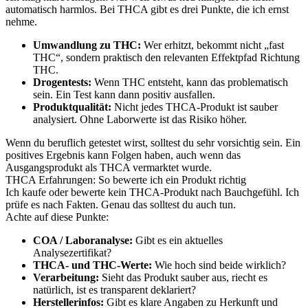
automatisch harmlos. Bei THCA gibt es drei Punkte, die ich ernst
nehme.
Umwandlung zu THC:
Wer erhitzt, bekommt nicht „fast
THC“, sondern praktisch den relevanten Effektpfad Richtung
THC.
Drogentests:
Wenn THC entsteht, kann das problematisch
sein. Ein Test kann dann positiv ausfallen.
Produktqualität:
Nicht jedes THCA-Produkt ist sauber
analysiert. Ohne Laborwerte ist das Risiko höher.
Wenn du beruflich getestet wirst, solltest du sehr vorsichtig sein. Ein
positives Ergebnis kann Folgen haben, auch wenn das
Ausgangsprodukt als THCA vermarktet wurde.
THCA Erfahrungen: So bewerte ich ein Produkt richtig
Ich kaufe oder bewerte kein THCA-Produkt nach Bauchgefühl. Ich
prüfe es nach Fakten. Genau das solltest du auch tun.
Achte auf diese Punkte:
COA / Laboranalyse:
Gibt es ein aktuelles
Analysezertifikat?
THCA- und THC-Werte:
Wie hoch sind beide wirklich?
Verarbeitung:
Sieht das Produkt sauber aus, riecht es
natürlich, ist es transparent deklariert?
Herstellerinfos:
Gibt es klare Angaben zu Herkunft und