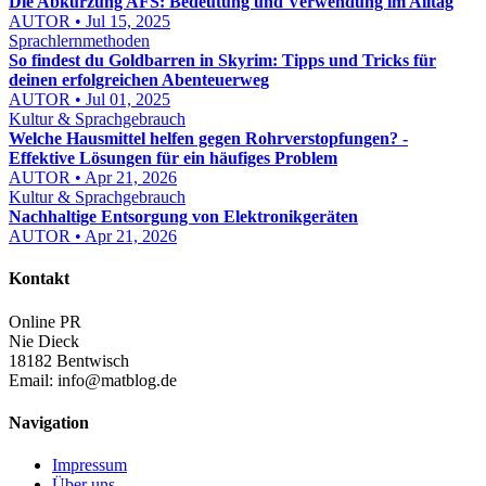
Die Abkürzung AFS: Bedeutung und Verwendung im Alltag
AUTOR • Jul 15, 2025
Sprachlernmethoden
So findest du Goldbarren in Skyrim: Tipps und Tricks für
deinen erfolgreichen Abenteuerweg
AUTOR • Jul 01, 2025
Kultur & Sprachgebrauch
Welche Hausmittel helfen gegen Rohrverstopfungen? -
Effektive Lösungen für ein häufiges Problem
AUTOR • Apr 21, 2026
Kultur & Sprachgebrauch
Nachhaltige Entsorgung von Elektronikgeräten
AUTOR • Apr 21, 2026
Kontakt
Online PR
Nie Dieck
18182 Bentwisch
Email:
info@matblog.de
Navigation
Impressum
Über uns