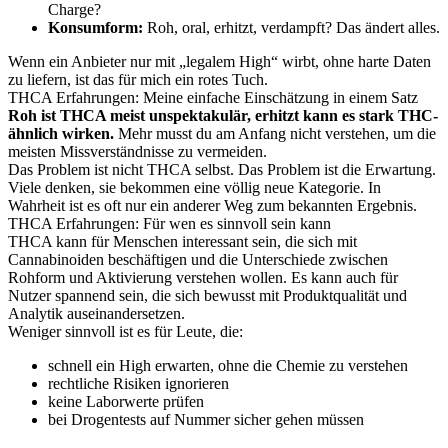
Charge?
Konsumform:
Roh, oral, erhitzt, verdampft? Das ändert alles.
Wenn ein Anbieter nur mit „legalem High“ wirbt, ohne harte Daten
zu liefern, ist das für mich ein rotes Tuch.
THCA Erfahrungen: Meine einfache Einschätzung in einem Satz
Roh ist THCA meist unspektakulär, erhitzt kann es stark THC-
ähnlich wirken.
Mehr musst du am Anfang nicht verstehen, um die
meisten Missverständnisse zu vermeiden.
Das Problem ist nicht THCA selbst. Das Problem ist die Erwartung.
Viele denken, sie bekommen eine völlig neue Kategorie. In
Wahrheit ist es oft nur ein anderer Weg zum bekannten Ergebnis.
THCA Erfahrungen: Für wen es sinnvoll sein kann
THCA kann für Menschen interessant sein, die sich mit
Cannabinoiden beschäftigen und die Unterschiede zwischen
Rohform und Aktivierung verstehen wollen. Es kann auch für
Nutzer spannend sein, die sich bewusst mit Produktqualität und
Analytik auseinandersetzen.
Weniger sinnvoll ist es für Leute, die:
schnell ein High erwarten, ohne die Chemie zu verstehen
rechtliche Risiken ignorieren
keine Laborwerte prüfen
bei Drogentests auf Nummer sicher gehen müssen