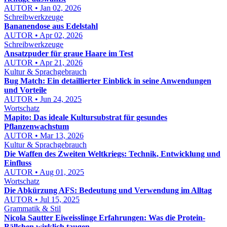
AUTOR • Jan 02, 2026
Schreibwerkzeuge
Bananendose aus Edelstahl
AUTOR • Apr 02, 2026
Schreibwerkzeuge
Ansatzpuder für graue Haare im Test
AUTOR • Apr 21, 2026
Kultur & Sprachgebrauch
Bug Match: Ein detaillierter Einblick in seine Anwendungen
und Vorteile
AUTOR • Jun 24, 2025
Wortschatz
Mapito: Das ideale Kultursubstrat für gesundes
Pflanzenwachstum
AUTOR • Mar 13, 2026
Kultur & Sprachgebrauch
Die Waffen des Zweiten Weltkriegs: Technik, Entwicklung und
Einfluss
AUTOR • Aug 01, 2025
Wortschatz
Die Abkürzung AFS: Bedeutung und Verwendung im Alltag
AUTOR • Jul 15, 2025
Grammatik & Stil
Nicola Sautter Eiweisslinge Erfahrungen: Was die Protein-
Bällchen wirklich taugen