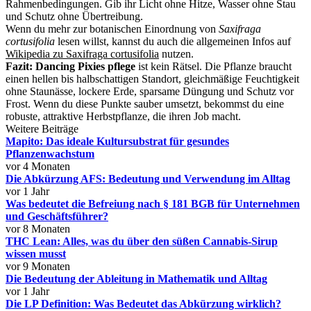
Rahmenbedingungen. Gib ihr Licht ohne Hitze, Wasser ohne Stau
und Schutz ohne Übertreibung.
Wenn du mehr zur botanischen Einordnung von
Saxifraga
cortusifolia
lesen willst, kannst du auch die allgemeinen Infos auf
Wikipedia zu Saxifraga cortusifolia
nutzen.
Fazit:
Dancing Pixies pflege
ist kein Rätsel. Die Pflanze braucht
einen hellen bis halbschattigen Standort, gleichmäßige Feuchtigkeit
ohne Staunässe, lockere Erde, sparsame Düngung und Schutz vor
Frost. Wenn du diese Punkte sauber umsetzt, bekommst du eine
robuste, attraktive Herbstpflanze, die ihren Job macht.
Weitere Beiträge
Mapito: Das ideale Kultursubstrat für gesundes
Pflanzenwachstum
vor 4 Monaten
Die Abkürzung AFS: Bedeutung und Verwendung im Alltag
vor 1 Jahr
Was bedeutet die Befreiung nach § 181 BGB für Unternehmen
und Geschäftsführer?
vor 8 Monaten
THC Lean: Alles, was du über den süßen Cannabis-Sirup
wissen musst
vor 9 Monaten
Die Bedeutung der Ableitung in Mathematik und Alltag
vor 1 Jahr
Die LP Definition: Was Bedeutet das Abkürzung wirklich?