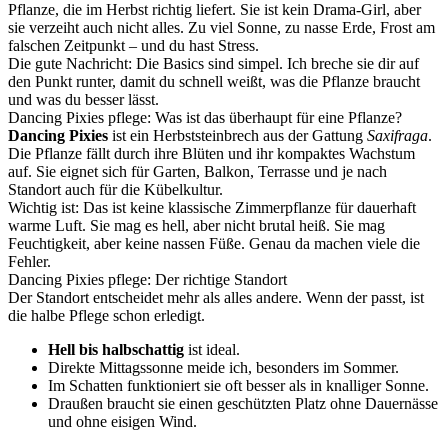
Pflanze, die im Herbst richtig liefert. Sie ist kein Drama-Girl, aber
sie verzeiht auch nicht alles. Zu viel Sonne, zu nasse Erde, Frost am
falschen Zeitpunkt – und du hast Stress.
Die gute Nachricht: Die Basics sind simpel. Ich breche sie dir auf
den Punkt runter, damit du schnell weißt, was die Pflanze braucht
und was du besser lässt.
Dancing Pixies pflege: Was ist das überhaupt für eine Pflanze?
Dancing Pixies
ist ein Herbststeinbrech aus der Gattung
Saxifraga
.
Die Pflanze fällt durch ihre Blüten und ihr kompaktes Wachstum
auf. Sie eignet sich für Garten, Balkon, Terrasse und je nach
Standort auch für die Kübelkultur.
Wichtig ist: Das ist keine klassische Zimmerpflanze für dauerhaft
warme Luft. Sie mag es hell, aber nicht brutal heiß. Sie mag
Feuchtigkeit, aber keine nassen Füße. Genau da machen viele die
Fehler.
Dancing Pixies pflege: Der richtige Standort
Der Standort entscheidet mehr als alles andere. Wenn der passt, ist
die halbe Pflege schon erledigt.
Hell bis halbschattig
ist ideal.
Direkte Mittagssonne meide ich, besonders im Sommer.
Im Schatten funktioniert sie oft besser als in knalliger Sonne.
Draußen braucht sie einen geschützten Platz ohne Dauernässe
und ohne eisigen Wind.