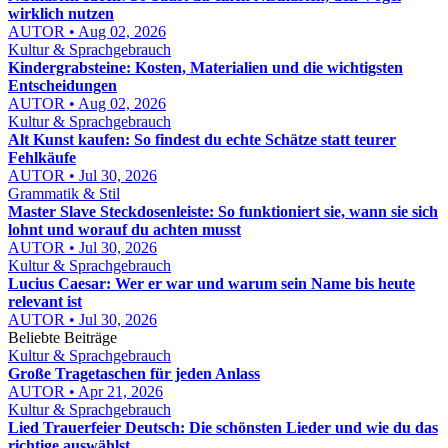
wirklich nutzen
AUTOR • Aug 02, 2026
Kultur & Sprachgebrauch
Kindergrabsteine: Kosten, Materialien und die wichtigsten
Entscheidungen
AUTOR • Aug 02, 2026
Kultur & Sprachgebrauch
Alt Kunst kaufen: So findest du echte Schätze statt teurer
Fehlkäufe
AUTOR • Jul 30, 2026
Grammatik & Stil
Master Slave Steckdosenleiste: So funktioniert sie, wann sie sich
lohnt und worauf du achten musst
AUTOR • Jul 30, 2026
Kultur & Sprachgebrauch
Lucius Caesar: Wer er war und warum sein Name bis heute
relevant ist
AUTOR • Jul 30, 2026
Beliebte Beiträge
Kultur & Sprachgebrauch
Große Tragetaschen für jeden Anlass
AUTOR • Apr 21, 2026
Kultur & Sprachgebrauch
Lied Trauerfeier Deutsch: Die schönsten Lieder und wie du das
richtige auswählst