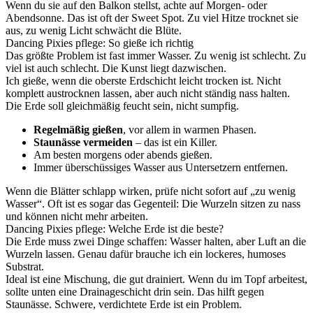
Wenn du sie auf den Balkon stellst, achte auf Morgen- oder
Abendsonne. Das ist oft der Sweet Spot. Zu viel Hitze trocknet sie
aus, zu wenig Licht schwächt die Blüte.
Dancing Pixies pflege: So gieße ich richtig
Das größte Problem ist fast immer Wasser. Zu wenig ist schlecht. Zu
viel ist auch schlecht. Die Kunst liegt dazwischen.
Ich gieße, wenn die oberste Erdschicht leicht trocken ist. Nicht
komplett austrocknen lassen, aber auch nicht ständig nass halten.
Die Erde soll gleichmäßig feucht sein, nicht sumpfig.
Regelmäßig gießen
, vor allem in warmen Phasen.
Staunässe vermeiden
– das ist ein Killer.
Am besten morgens oder abends gießen.
Immer überschüssiges Wasser aus Untersetzern entfernen.
Wenn die Blätter schlapp wirken, prüfe nicht sofort auf „zu wenig
Wasser“. Oft ist es sogar das Gegenteil: Die Wurzeln sitzen zu nass
und können nicht mehr arbeiten.
Dancing Pixies pflege: Welche Erde ist die beste?
Die Erde muss zwei Dinge schaffen: Wasser halten, aber Luft an die
Wurzeln lassen. Genau dafür brauche ich ein lockeres, humoses
Substrat.
Ideal ist eine Mischung, die gut drainiert. Wenn du im Topf arbeitest,
sollte unten eine Drainageschicht drin sein. Das hilft gegen
Staunässe. Schwere, verdichtete Erde ist ein Problem.