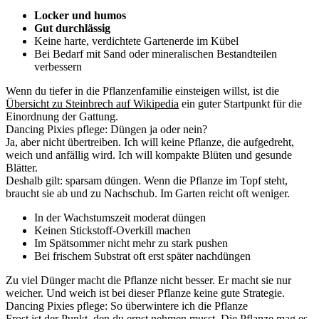
Locker und humos
Gut durchlässig
Keine harte, verdichtete Gartenerde im Kübel
Bei Bedarf mit Sand oder mineralischen Bestandteilen
verbessern
Wenn du tiefer in die Pflanzenfamilie einsteigen willst, ist die
Übersicht zu Steinbrech auf Wikipedia
ein guter Startpunkt für die
Einordnung der Gattung.
Dancing Pixies pflege: Düngen ja oder nein?
Ja, aber nicht übertreiben. Ich will keine Pflanze, die aufgedreht,
weich und anfällig wird. Ich will kompakte Blüten und gesunde
Blätter.
Deshalb gilt: sparsam düngen. Wenn die Pflanze im Topf steht,
braucht sie ab und zu Nachschub. Im Garten reicht oft weniger.
In der Wachstumszeit moderat düngen
Keinen Stickstoff-Overkill machen
Im Spätsommer nicht mehr zu stark pushen
Bei frischem Substrat oft erst später nachdüngen
Zu viel Dünger macht die Pflanze nicht besser. Er macht sie nur
weicher. Und weich ist bei dieser Pflanze keine gute Strategie.
Dancing Pixies pflege: So überwintere ich die Pflanze
Frost ist der Punkt, den du ernst nehmen musst. Die Pflanze mag es