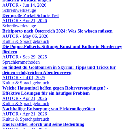
AUTOR • Jun 14, 2026
Schreibwerkzeuge
Der große Zirkel Schule Test
AUTOR • Apr 21, 2026
Schreibwerkzeuge
Briefporto nach Österreich 2024: Was Sie wissen müssen
AUTOR • May 06, 2026
Kultur & Sprachgebrauch
Die Poppe-Folkerts-Stiftung: Kunst und Kultur in Norderney
fördern
AUTOR • Sep 29, 2025
Sprachlernmethoden
So findest du Goldbarren in Skyrim: Tipps und Tricks für
deinen erfolgreichen Abenteuerweg
AUTOR • Jul 01, 2025
Kultur & Sprachgebrauch
Welche Hausmittel helfen gegen Rohrverstopfungen? -
Effektive Lösungen für ein häufiges Problem
AUTOR • Apr 21, 2026
Kultur & Sprachgebrauch
Nachhaltige Entsorgung von Elektronikgeräten
AUTOR • Apr 21, 2026
Kultur & Sprachgebrauch
Das Krafttier Storch und seine Bedeutung