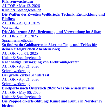
Pflanzenwachstum
AUTOR • Mar 13, 2026
Kultur & Sprachgebrauch
Die Waffen des Zweiten Weltkriegs: Technik, Entwicklung und
Einfluss
AUTOR • Aug 01, 2025
Wortschatz
Die Abkürzung AFS: Bedeutung und Verwendung im Alltag
AUTOR • Jul 15, 2025
Sprachlernmethoden
So findest du Goldbarren in Skyrim: Tipps und Tricks für
deinen erfolgreichen Abenteuerweg
AUTOR • Jul 01, 2025
Kultur & Sprachgebrauch
Nachhaltige Entsorgung von Elektronikgeräten
AUTOR • Apr 21, 2026
Schreibwerkzeuge
Der große Zirkel Schule Test
AUTOR • Apr 21, 2026
Schreibwerkzeuge
Briefporto nach Österreich 2024: Was Sie wissen müssen
AUTOR • May 06, 2026
Kultur & Sprachgebrauch
Die Poppe-Folkerts-Stiftung: Kunst und Kultur in Norderney
fördern