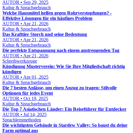
AUTOR • Sep 29, 2025
Kultur & Sprachgebrauch
Welche Hausmittel helfen gegen Rohrverstopfungen? -
Effektive Lösungen für ein häufiges Problem
AUTOR • Apr 21, 2026
Kultur & Sprachgebrauch
Das Krafttier Storch und seine Bedeutung
AUTOR • Apr 21, 2026
Kultur & Sprachgebrauch
Die perfekte Entspannung nach einem anstrengenden Tag
AUTOR • Apr 21, 2026
Schreibwerkzeuge
Kündigung Musterverein: Wie Sie Ihre Mitgliedschaft richtig
kündigen
AUTOR • Apr 01, 2025
Kultur & Sprachgebrauch
Die 7 besten Anlässe, um einen Anzug zu tragen: Stilvolle
Optionen für jedes Event
AUTOR • Oct 19, 2025
Kultur & Sprachgebrauch
Die Top 7 Asiatischen Länder: Ein Reiseführer für Entdecker
AUTOR • Jul 14, 2025
Sprachlernmethoden
Die wichtigsten Gebäude in Stardew Valley: So baust du deine
Farm optimal aus