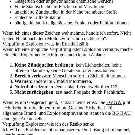
Gasgeruch oder ungewöhnliche chemische Gerüche
Feine Staubschicht auf Flächen und Maschinen
ungeklärte Zündquellen in der Nähe brennbarer Stoffe
schlechte Luftzirkulation
häufige kleine Knallgeräusche, Funken oder Fehlfunktionen
Wenn ich eines dieser Zeichen wahrnehme, handle ich sofort. Nicht
später. Nicht nach dem Motto „wird schon nichts sein“.
Verpuffung Explosion: was im Ernstfall zählt
Wenn ich eine mögliche Verpuffung oder Explosion vermute, mache
ich keine Experimente. Ich folge einem klaren Ablauf:
Keine Zündquellen bedienen
: kein Lichtschalter, keine
offenen Flammen, keine Geräte an- oder ausschalten.
Bereich verlassen
: Menschen sofort in Sicherheit bringen.
Warnen
: andere im Umfeld informieren.
Notruf absetzen
: in Deutschland Feuerwehr über
112
.
Nicht zurückgehen
: erst nach Freigabe durch Fachkräfte.
Wenn es um Gasgeruch geht, ist das Thema ernst. Die
DVGW
gibt
technische Informationen rund um Gas und Sicherheit. Für
allgemeine Brand- und Explosionsprävention ist auch die
BG BAU
eine gute Anlaufstelle.
Verpuffung Explosion: wie ich das Risiko senke
Ich will das Problem nicht romantisieren. Die Lösung ist oft simpel,
aber konsequent.