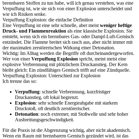
brennbaren Stoffen zu tun habe, will ich genau verstehen, was eine
Verpuffung ist, wie sie sich von einer Explosion unterscheidet und
wie ich Risiken senke.
Verpuffung Explosion: die einfache Definition
Eine Verpuffung ist eine sehr schnelle, aber meist
weniger heftige
Druck- und Flammenreaktion
als eine klassische Explosion. Sie
entsteht, wenn sich ein brennbares Gas- oder Dampf-Luft-Gemisch
entzündet. Die Flamme breitet sich rasch aus, aber nicht immer mit
der maximalen zerstörerischen Wirkung einer Detonation.
Wichtig: Im Alltag werden die Begriffe oft durcheinandergeworfen.
Wer von einer
Verpuffung Explosion
spricht, meint meist eine
explosive Verbrennung mit plötzlichem Druckanstieg. Der Kern
bleibt gleich: Ein zündfähiges Gemisch trifft auf eine Zündquelle.
Verpuffung Explosion: Unterschied zur Explosion
Ich trenne das so:
Verpuffung
: schnelle Verbrennung, kurzfristiger
Druckanstieg, oft lokal begrenzt.
Explosion
: sehr schnelle Energieabgabe mit starkem
Druckstoß, oft deutlich zerstörerischer.
Detonation
: noch extremer, mit Stoßwelle und sehr hoher
Ausbreitungsgeschwindigkeit.
Für die Praxis ist die Abgrenzung wichtig, aber nicht akademisch.
Wenn ein Raum mit brennbarem Gemisch gezündet wird, ist das