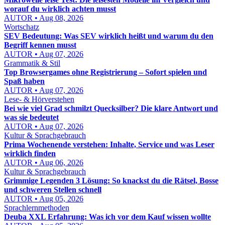
worauf du wirklich achten musst
AUTOR • Aug 08, 2026
Wortschatz
SEV Bedeutung: Was SEV wirklich heißt und warum du den
Begriff kennen musst
AUTOR • Aug 07, 2026
Grammatik & Stil
Top Browsergames ohne Registrierung – Sofort spielen und
Spaß haben
AUTOR • Aug 07, 2026
Lese- & Hörverstehen
Bei wie viel Grad schmilzt Quecksilber? Die klare Antwort und
was sie bedeutet
AUTOR • Aug 07, 2026
Kultur & Sprachgebrauch
Prima Wochenende verstehen: Inhalte, Service und was Leser
wirklich finden
AUTOR • Aug 06, 2026
Kultur & Sprachgebrauch
Grimmige Legenden 3 Lösung: So knackst du die Rätsel, Bosse
und schweren Stellen schnell
AUTOR • Aug 05, 2026
Sprachlernmethoden
Deuba XXL Erfahrung: Was ich vor dem Kauf wissen wollte