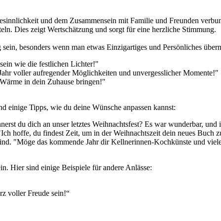
e, Besinnlichkeit und dem Zusammensein mit Familie und Freunden verbu
teln. Dies zeigt Wertschätzung und sorgt für eine herzliche Stimmung.
ein, besonders wenn man etwas Einzigartiges und Persönliches übermit
ein wie die festlichen Lichter!"
 Jahr voller aufregender Möglichkeiten und unvergesslicher Momente!"
Wärme in dein Zuhause bringen!"
sind einige Tipps, wie du deine Wünsche anpassen kannst:
nerst du dich an unser letztes Weihnachtsfest? Es war wunderbar, und i
Ich hoffe, du findest Zeit, um in der Weihnachtszeit dein neues Buch z
 sind. "Möge das kommende Jahr dir Kellnerinnen-Kochkünste und viel
. Hier sind einige Beispiele für andere Anlässe:
z voller Freude sein!“