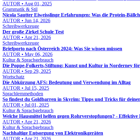
AUTOR • Aug 01, 2025
Grammatik & Stil
Nicola Sautter Eiweisslinge Erfahrungen: Was die Protein-Bällc
AUTOR • Jun 14, 2026
Schreibwerkzeuge
Der große Zirkel Schule Test
AUTOR • Apr 21, 2026
Schreibwerkzeuge
Briefporto nach Österreich 2024: Was Sie wissen müssen
AUTOR • May 06, 2026
Kultur & Sprachgebrauch
Die Poppe-Folkerts-Stiftung: Kunst und Kultur in Norderney fö
AUTOR • Sep 29, 2025
Wortschatz
Die Abkürzung AFS: Bedeutung und Verwendung im Alltag
AUTOR • Jul 15, 2025
Sprachlernmethoden
So findest du Goldbarren in Skyrim: Tipps und Tricks für deine
AUTOR • Jul 01, 2025
Kultur & Sprachgebrauch
Welche Hausmittel helfen gegen Rohrverstopfungen? - Effektive
AUTOR • Apr 21, 2026
Kultur & Sprachgebrauch
Nachhaltige Entsorgung von Elektronikgeräten
AUTOR • Apr 21, 2026