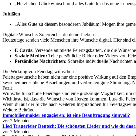
„Herzlichen Glückwunsch und alles Gute für das neue Lebensja
Jubiläen
„Alles Gute zu diesem besonderen Jubiläum! Mögen ihre gemein
Digitale Wünsche: So erreichst du deine Lieben
Heutzutage senden viele Menschen ihre Wünsche digital. Hier sind ein
E-Cards:
Versende animierte Feiertagskarten, die die Wünsche
Soziale Medien:
Teile persönliche Bilder oder Videos von Fe
Persönliche Nachrichten:
Schreibe individuelle Nachrichten 
Die Wirkung von Feiertagswünschen
Feiertagswünsche haben nicht nur eine positive Wirkung auf den Emp
zwischenmenschliche Beziehungen und verbreiten gute Stimmung. Nu
Fazit
Wünsche für schöne Feiertage sind eine großartige Möglichkeit, um di
Wichtigste ist, dass die Wünsche von Herzen kommen. Lass die Feier
Wenn du auf der Suche nach weiteren Inspirationen für Feiertagswüns
Weitere Beiträge
Immobilienmakler engagieren: ist eine Beauftragung sinnvoll?
vor 2 Monaten
Lied Trauerfeier Deutsch: Die schönsten Lieder und wie du das r
vor 7 Monaten