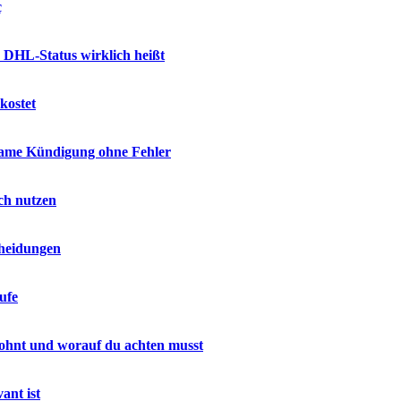
ç
 DHL-Status wirklich heißt
kostet
ksame Kündigung ohne Fehler
ich nutzen
cheidungen
ufe
h lohnt und worauf du achten musst
ant ist