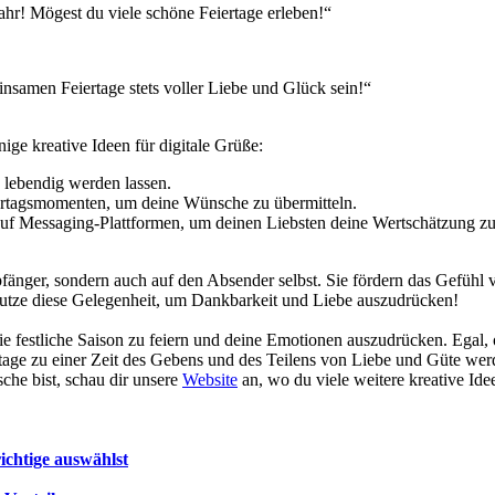
hr! Mögest du viele schöne Feiertage erleben!“
samen Feiertage stets voller Liebe und Glück sein!“
ige kreative Ideen für digitale Grüße:
 lebendig werden lassen.
iertagsmomenten, um deine Wünsche zu übermitteln.
auf Messaging-Plattformen, um deinen Liebsten deine Wertschätzung zu
fänger, sondern auch auf den Absender selbst. Sie fördern das Gefühl
tze diese Gelegenheit, um Dankbarkeit und Liebe auszudrücken!
e festliche Saison zu feiern und deine Emotionen auszudrücken. Egal, 
tage zu einer Zeit des Gebens und des Teilens von Liebe und Güte wer
che bist, schau dir unsere
Website
an, wo du viele weitere kreative Idee
ichtige auswählst