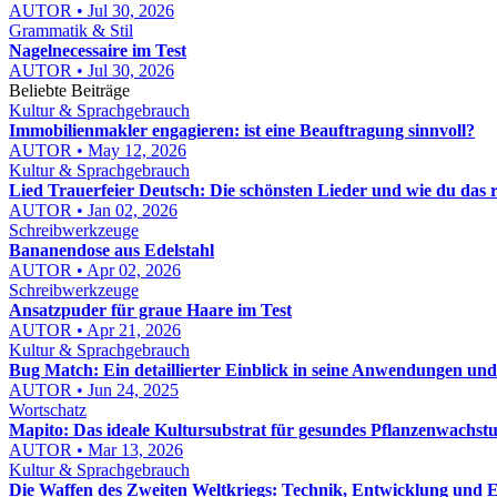
AUTOR • Jul 30, 2026
Grammatik & Stil
Nagelnecessaire im Test
AUTOR • Jul 30, 2026
Beliebte Beiträge
Kultur & Sprachgebrauch
Immobilienmakler engagieren: ist eine Beauftragung sinnvoll?
AUTOR • May 12, 2026
Kultur & Sprachgebrauch
Lied Trauerfeier Deutsch: Die schönsten Lieder und wie du das r
AUTOR • Jan 02, 2026
Schreibwerkzeuge
Bananendose aus Edelstahl
AUTOR • Apr 02, 2026
Schreibwerkzeuge
Ansatzpuder für graue Haare im Test
AUTOR • Apr 21, 2026
Kultur & Sprachgebrauch
Bug Match: Ein detaillierter Einblick in seine Anwendungen und
AUTOR • Jun 24, 2025
Wortschatz
Mapito: Das ideale Kultursubstrat für gesundes Pflanzenwachst
AUTOR • Mar 13, 2026
Kultur & Sprachgebrauch
Die Waffen des Zweiten Weltkriegs: Technik, Entwicklung und E