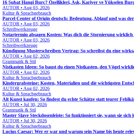
16 Şubat Hangi Burç? Özellikleri, Aşk, Kariyer ve Yükselen Bur
AUTOR • Aug 03, 2026
Kultur & Sprachgebrauch
Parcel Center of Origin deutsch: Bedeutung, Ablauf und was der
AUTOR • Aug 03, 2026
Schreibwerkzeuge
Notartermin absagen Kosten: Was dich die Stornierung wirklich 
AUTOR • Aug 03, 2026
Schreibwerkzeuge
Kündigung Musterschreiben Vertrag: So schreibst du eine wir
AUTOR • Aug 02, 2026
Grammatik & Stil
Nistkasten Ideen: So baust du einen Nistkasten, den Vögel wirkl
AUTOR • Aug 02, 2026
Kultur & Sprachgebrauch
Kindergrabsteine: Kosten, Materialien und die wichtigsten Ents
AUTOR • Aug 02, 2026
Kultur & Sprachgebrauch
Alt Kunst kaufen: So findest du echte Schätze statt teurer Fehlkä
AUTOR • Jul 30, 2026
Grammatik & Stil
Master Slave Steckdosenleiste: So funktioniert sie, wann sie sic
AUTOR • Jul 30, 2026
Kultur & Sprachgebrauch
Lucius Caesar: Wer er war und warum sein Name bis heute relev