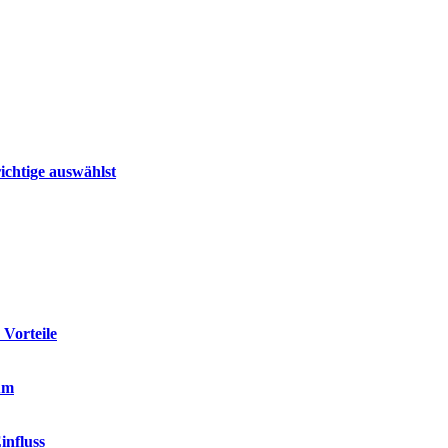
ichtige auswählst
 Vorteile
um
influss