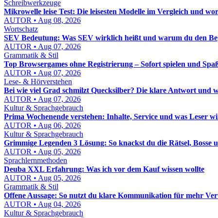
Schreibwerkzeuge
Mikrowelle leise Test: Die leisesten Modelle im Vergleich und wo
AUTOR • Aug 08, 2026
Wortschatz
SEV Bedeutung: Was SEV wirklich heißt und warum du den Beg
AUTOR • Aug 07, 2026
Grammatik & Stil
Top Browsergames ohne Registrierung – Sofort spielen und Spa
AUTOR • Aug 07, 2026
Lese- & Hörverstehen
Bei wie viel Grad schmilzt Quecksilber? Die klare Antwort und w
AUTOR • Aug 07, 2026
Kultur & Sprachgebrauch
Prima Wochenende verstehen: Inhalte, Service und was Leser wi
AUTOR • Aug 06, 2026
Kultur & Sprachgebrauch
Grimmige Legenden 3 Lösung: So knackst du die Rätsel, Bosse u
AUTOR • Aug 05, 2026
Sprachlernmethoden
Deuba XXL Erfahrung: Was ich vor dem Kauf wissen wollte
AUTOR • Aug 05, 2026
Grammatik & Stil
Offene Aussage: So nutzt du klare Kommunikation für mehr Ver
AUTOR • Aug 04, 2026
Kultur & Sprachgebrauch