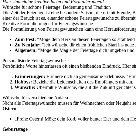
Hier sind einige kreative Ideen und Formulierungen!
Wünsche für schöne Feiertage: Bedeutung und Tradition
Die Zeit der Feiertage ist eine besondere Saison, die oft mit Freud
einer der Brauch ist es, einander schöne Feiertagswünsche zu übermit
Kreative Formulierungen für Feiertagswünsche
Die Formulierung von Feiertagswünschen kann eine Herausforderung s
Zum Fest:
"Möge dein Herz an diesen Feiertagen so strahlend s
Zu Neujahr:
"Ich wünsche dir einen fröhlichen Start ins neue
Allgemein:
"Möge die Magie der Feiertage dich umgeben und 
Personalisierte Feiertagswünsche
Persönliche Worte hinterlassen oft einen bleibenden Eindruck. Hier 
Erinnerungen:
Erinnere dich an gemeinsame Erlebnisse. "Erin
Hobbys:
Beziehe die Leidenschaften des Empfängers mit ein. "
Wünsche:
Übermittle Wünsche, die auf die Zukunft gerichtet
Wünsche für verschiedene Anlässe
Nicht alle Feiertagswünsche müssen für Weihnachten oder Neujahr sein
Ostern
„Frohe Ostern! Möge dein Korb voller bunter Eier und dein Her
Geburtstage