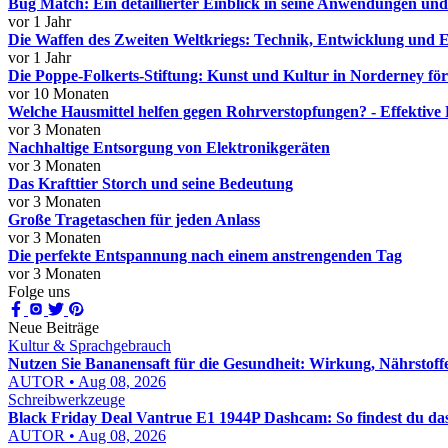
Bug Match: Ein detaillierter Einblick in seine Anwendungen und
vor 1 Jahr
Die Waffen des Zweiten Weltkriegs: Technik, Entwicklung und E
vor 1 Jahr
Die Poppe-Folkerts-Stiftung: Kunst und Kultur in Norderney fö
vor 10 Monaten
Welche Hausmittel helfen gegen Rohrverstopfungen? - Effektive
vor 3 Monaten
Nachhaltige Entsorgung von Elektronikgeräten
vor 3 Monaten
Das Krafttier Storch und seine Bedeutung
vor 3 Monaten
Große Tragetaschen für jeden Anlass
vor 3 Monaten
Die perfekte Entspannung nach einem anstrengenden Tag
vor 3 Monaten
Folge uns
Neue Beiträge
Kultur & Sprachgebrauch
Nutzen Sie Bananensaft für die Gesundheit: Wirkung, Nährstof
AUTOR • Aug 08, 2026
Schreibwerkzeuge
Black Friday Deal Vantrue E1 1944P Dashcam: So findest du da
AUTOR • Aug 08, 2026