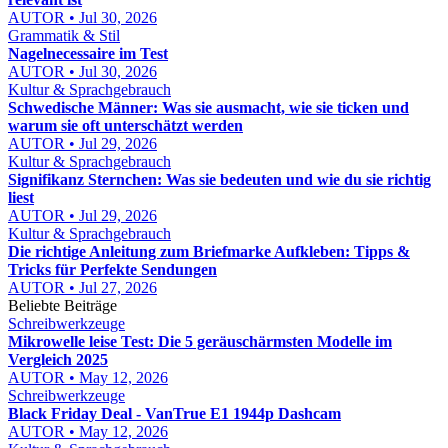
AUTOR • Jul 30, 2026
Grammatik & Stil
Nagelnecessaire im Test
AUTOR • Jul 30, 2026
Kultur & Sprachgebrauch
Schwedische Männer: Was sie ausmacht, wie sie ticken und
warum sie oft unterschätzt werden
AUTOR • Jul 29, 2026
Kultur & Sprachgebrauch
Signifikanz Sternchen: Was sie bedeuten und wie du sie richtig
liest
AUTOR • Jul 29, 2026
Kultur & Sprachgebrauch
Die richtige Anleitung zum Briefmarke Aufkleben: Tipps &
Tricks für Perfekte Sendungen
AUTOR • Jul 27, 2026
Beliebte Beiträge
Schreibwerkzeuge
Mikrowelle leise Test: Die 5 geräuschärmsten Modelle im
Vergleich 2025
AUTOR • May 12, 2026
Schreibwerkzeuge
Black Friday Deal - VanTrue E1 1944p Dashcam
AUTOR • May 12, 2026