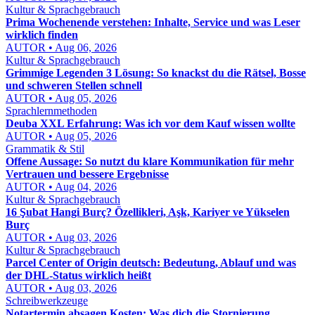
Kultur & Sprachgebrauch
Prima Wochenende verstehen: Inhalte, Service und was Leser
wirklich finden
AUTOR • Aug 06, 2026
Kultur & Sprachgebrauch
Grimmige Legenden 3 Lösung: So knackst du die Rätsel, Bosse
und schweren Stellen schnell
AUTOR • Aug 05, 2026
Sprachlernmethoden
Deuba XXL Erfahrung: Was ich vor dem Kauf wissen wollte
AUTOR • Aug 05, 2026
Grammatik & Stil
Offene Aussage: So nutzt du klare Kommunikation für mehr
Vertrauen und bessere Ergebnisse
AUTOR • Aug 04, 2026
Kultur & Sprachgebrauch
16 Şubat Hangi Burç? Özellikleri, Aşk, Kariyer ve Yükselen
Burç
AUTOR • Aug 03, 2026
Kultur & Sprachgebrauch
Parcel Center of Origin deutsch: Bedeutung, Ablauf und was
der DHL-Status wirklich heißt
AUTOR • Aug 03, 2026
Schreibwerkzeuge
Notartermin absagen Kosten: Was dich die Stornierung