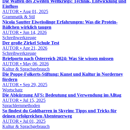
Die Waffen des Zweiten Weltkriegs: Technik, Entwicklung und
Einfluss
AUTOR • Aug 01, 2025
Grammatik & Stil
Nicola Sautter Eiweisslinge Erfahrungen: Was die Protein-
Bällchen wirklich taugen
AUTOR • Jun 14, 2026
Schreibwerkzeuge
Der große Zirkel Schule Test
AUTOR • Apr 21, 2026
Schreibwerkzeuge
Briefporto nach Österreich 2024: Was Sie wissen müssen
AUTOR • May 06, 2026
Kultur & Sprachgebrauch
Die Poppe-Folkerts-Stiftung: Kunst und Kultur in Norderney
fördern
AUTOR • Sep 29, 2025
Wortschatz
Die Abkürzung AFS: Bedeutung und Verwendung im Alltag
AUTOR • Jul 15, 2025
Sprachlernmethoden
So findest du Goldbarren in Skyrim: Tipps und Tricks für
deinen erfolgreichen Abenteuerweg
AUTOR • Jul 01, 2025
Kultur & Sprachgebrauch