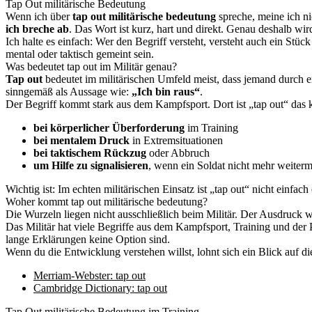
Tap Out militärische Bedeutung
Wenn ich über
tap out militärische bedeutung
spreche, meine ich ni
ich breche ab
. Das Wort ist kurz, hart und direkt. Genau deshalb wir
Ich halte es einfach: Wer den Begriff versteht, versteht auch ein Stüc
mental oder taktisch gemeint sein.
Was bedeutet tap out im Militär genau?
Tap out
bedeutet im militärischen Umfeld meist, dass jemand durch e
sinngemäß als Aussage wie:
„Ich bin raus“
.
Der Begriff kommt stark aus dem Kampfsport. Dort ist „tap out“ das k
bei körperlicher Überforderung
im Training
bei mentalem Druck
in Extremsituationen
bei taktischem Rückzug
oder Abbruch
um Hilfe zu signalisieren
, wenn ein Soldat nicht mehr weiter
Wichtig ist: Im echten militärischen Einsatz ist „tap out“ nicht einfac
Woher kommt tap out militärische bedeutung?
Die Wurzeln liegen nicht ausschließlich beim Militär. Der Ausdruck 
Das Militär hat viele Begriffe aus dem Kampfsport, Training und der 
lange Erklärungen keine Option sind.
Wenn du die Entwicklung verstehen willst, lohnt sich ein Blick auf d
Merriam-Webster: tap out
Cambridge Dictionary: tap out
Tap Out militärische Bedeutung im Training