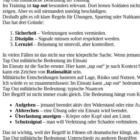
Im Training ist
tap out
besonders relevant. Dort lernen Soldaten nicht
zeigen. Aber es soll niemanden unnötig beschädigen.
Deshalb gibt es oft klare Regeln für Übungen, Sparring oder Nahkam
Das hat drei Gründe:
Sicherheit
– Verletzungen werden vermieden.
Disziplin
– Signale müssen sofort respektiert werden.
Lernziel
– Belastung ist sinnvoll, aber kontrolliert.
In vielen Fällen ist das nicht nur eine körperliche Sache. Wenn jemand
Tap Out militärische Bedeutung im Einsatz
Im Einsatz ist die Sache ernster. Hier kann „tap out“ je nach Konte
kann ein Zeichen von
Rationalität
sein.
Militärische Entscheidungen basieren auf Lage, Risiko und Nutzen. 
Ich würde es so zusammenfassen: Im Einsatz kann „tap out“ bedeuten, 
Tap Out militärische Bedeutung: typische Nuancen
Der Begriff ist nicht immer exakt gleich. Die Bedeutung hängt vom 
Aufgeben
– jemand beendet aktiv den Widerstand oder eine A
Abbrechen
– eine Übung oder ein Einsatz wird beendet.
Überlastung anzeigen
– Körper oder Kopf sind am Limit.
Schutzsignal
– man will Verletzung oder Schaden verhindern.
Das ist wichtig, weil der Begriff in Filmen oft dramatischer klingt, al
Tap Out militärische Bedeutung: Unterschiede zu anderen Begriffen