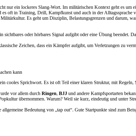
cht nur ein lockeres Slang-Wort. Im militärischen Kontext geht es um e
d es oft in Training, Drill, Kampfkunst und auch in der Alltagssprache 
k Militärkultur. Es geht um Disziplin, Belastungsgrenzen und darum, wan
in sichtbares oder hörbares Signal aufgibt oder eine Übung beendet. D
lassische Zeichen, dass ein Kämpfer aufgibt, um Verletzungen zu vermei
machen kann
h ein cooles Sprichwort. Es ist oft Teil einer klaren Struktur, mit Rege
wurde vor allem durch
Ringen
,
BJJ
und andere Kampfsportarten bekannt
Popkultur übernommen. Warum? Weil sie kurz, eindeutig und unter Stress
ie allgemeine Bedeutung von „tap out“. Gute Startpunkte sind zum Beisp