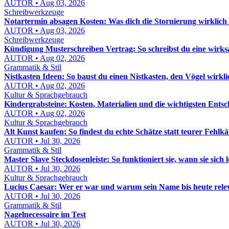
AUTOR • Aug 03, 2026
Schreibwerkzeuge
Notartermin absagen Kosten: Was dich die Stornierung wirklich 
AUTOR • Aug 03, 2026
Schreibwerkzeuge
Kündigung Musterschreiben Vertrag: So schreibst du eine wir
AUTOR • Aug 02, 2026
Grammatik & Stil
Nistkasten Ideen: So baust du einen Nistkasten, den Vögel wirkl
AUTOR • Aug 02, 2026
Kultur & Sprachgebrauch
Kindergrabsteine: Kosten, Materialien und die wichtigsten Ents
AUTOR • Aug 02, 2026
Kultur & Sprachgebrauch
Alt Kunst kaufen: So findest du echte Schätze statt teurer Fehlkä
AUTOR • Jul 30, 2026
Grammatik & Stil
Master Slave Steckdosenleiste: So funktioniert sie, wann sie sic
AUTOR • Jul 30, 2026
Kultur & Sprachgebrauch
Lucius Caesar: Wer er war und warum sein Name bis heute relev
AUTOR • Jul 30, 2026
Grammatik & Stil
Nagelnecessaire im Test
AUTOR • Jul 30, 2026