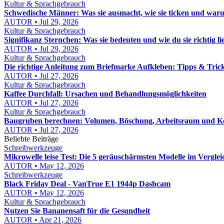
Kultur & Sprachgebrauch
Schwedische Männer: Was sie ausmacht, wie sie ticken und waru
AUTOR • Jul 29, 2026
Kultur & Sprachgebrauch
Signifikanz Sternchen: Was sie bedeuten und wie du sie richtig lie
AUTOR • Jul 29, 2026
Kultur & Sprachgebrauch
Die richtige Anleitung zum Briefmarke Aufkleben: Tipps & Tric
AUTOR • Jul 27, 2026
Kultur & Sprachgebrauch
Kaffee Durchfall: Ursachen und Behandlungsmöglichkeiten
AUTOR • Jul 27, 2026
Kultur & Sprachgebrauch
Baugruben berechnen: Volumen, Böschung, Arbeitsraum und Kos
AUTOR • Jul 27, 2026
Beliebte Beiträge
Schreibwerkzeuge
Mikrowelle leise Test: Die 5 geräuschärmsten Modelle im Verglei
AUTOR • May 12, 2026
Schreibwerkzeuge
Black Friday Deal - VanTrue E1 1944p Dashcam
AUTOR • May 12, 2026
Kultur & Sprachgebrauch
Nutzen Sie Bananensaft für die Gesundheit
AUTOR • Apr 21, 2026