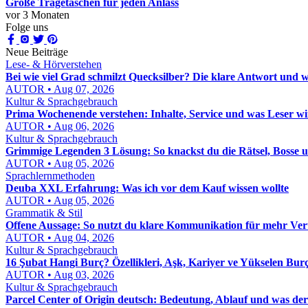
Große Tragetaschen für jeden Anlass
vor 3 Monaten
Folge uns
Neue Beiträge
Lese- & Hörverstehen
Bei wie viel Grad schmilzt Quecksilber? Die klare Antwort und w
AUTOR • Aug 07, 2026
Kultur & Sprachgebrauch
Prima Wochenende verstehen: Inhalte, Service und was Leser wi
AUTOR • Aug 06, 2026
Kultur & Sprachgebrauch
Grimmige Legenden 3 Lösung: So knackst du die Rätsel, Bosse u
AUTOR • Aug 05, 2026
Sprachlernmethoden
Deuba XXL Erfahrung: Was ich vor dem Kauf wissen wollte
AUTOR • Aug 05, 2026
Grammatik & Stil
Offene Aussage: So nutzt du klare Kommunikation für mehr Ver
AUTOR • Aug 04, 2026
Kultur & Sprachgebrauch
16 Şubat Hangi Burç? Özellikleri, Aşk, Kariyer ve Yükselen Bur
AUTOR • Aug 03, 2026
Kultur & Sprachgebrauch
Parcel Center of Origin deutsch: Bedeutung, Ablauf und was der