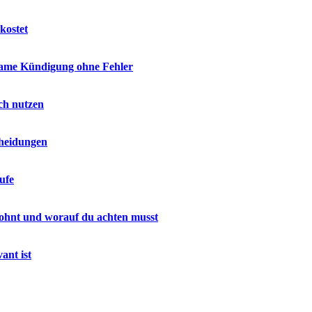
kostet
ksame Kündigung ohne Fehler
ich nutzen
cheidungen
ufe
h lohnt und worauf du achten musst
ant ist