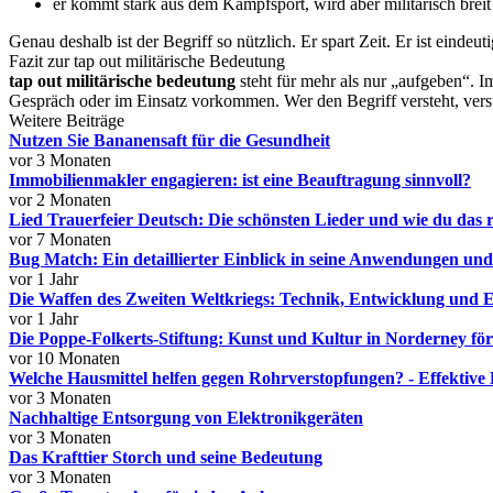
er kommt stark aus dem Kampfsport, wird aber militärisch breit
Genau deshalb ist der Begriff so nützlich. Er spart Zeit. Er ist eind
Fazit zur tap out militärische Bedeutung
tap out militärische bedeutung
steht für mehr als nur „aufgeben“. Im
Gespräch oder im Einsatz vorkommen. Wer den Begriff versteht, verst
Weitere Beiträge
Nutzen Sie Bananensaft für die Gesundheit
vor 3 Monaten
Immobilienmakler engagieren: ist eine Beauftragung sinnvoll?
vor 2 Monaten
Lied Trauerfeier Deutsch: Die schönsten Lieder und wie du das r
vor 7 Monaten
Bug Match: Ein detaillierter Einblick in seine Anwendungen und
vor 1 Jahr
Die Waffen des Zweiten Weltkriegs: Technik, Entwicklung und E
vor 1 Jahr
Die Poppe-Folkerts-Stiftung: Kunst und Kultur in Norderney fö
vor 10 Monaten
Welche Hausmittel helfen gegen Rohrverstopfungen? - Effektive
vor 3 Monaten
Nachhaltige Entsorgung von Elektronikgeräten
vor 3 Monaten
Das Krafttier Storch und seine Bedeutung
vor 3 Monaten