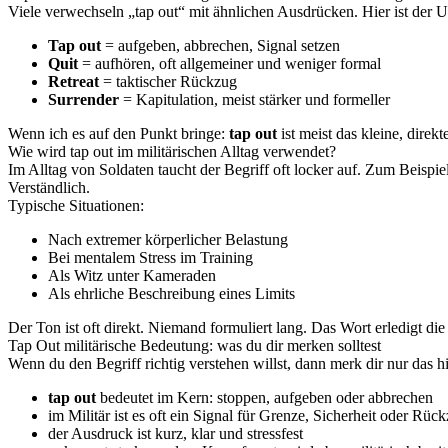
Viele verwechseln „tap out“ mit ähnlichen Ausdrücken. Hier ist der U
Tap out
= aufgeben, abbrechen, Signal setzen
Quit
= aufhören, oft allgemeiner und weniger formal
Retreat
= taktischer Rückzug
Surrender
= Kapitulation, meist stärker und formeller
Wenn ich es auf den Punkt bringe:
tap out
ist meist das kleine, direk
Wie wird tap out im militärischen Alltag verwendet?
Im Alltag von Soldaten taucht der Begriff oft locker auf. Zum Beispie
Verständlich.
Typische Situationen:
Nach extremer körperlicher Belastung
Bei mentalem Stress im Training
Als Witz unter Kameraden
Als ehrliche Beschreibung eines Limits
Der Ton ist oft direkt. Niemand formuliert lang. Das Wort erledigt die
Tap Out militärische Bedeutung: was du dir merken solltest
Wenn du den Begriff richtig verstehen willst, dann merk dir nur das hi
tap out
bedeutet im Kern: stoppen, aufgeben oder abbrechen
im Militär ist es oft ein Signal für Grenze, Sicherheit oder Rüc
der Ausdruck ist kurz, klar und stressfest