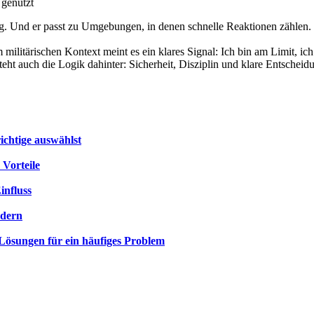
 genutzt
eutig. Und er passt zu Umgebungen, in denen schnelle Reaktionen zählen.
 militärischen Kontext meint es ein klares Signal: Ich bin am Limit, ic
eht auch die Logik dahinter: Sicherheit, Disziplin und klare Entschei
ichtige auswählst
 Vorteile
influss
rdern
 Lösungen für ein häufiges Problem