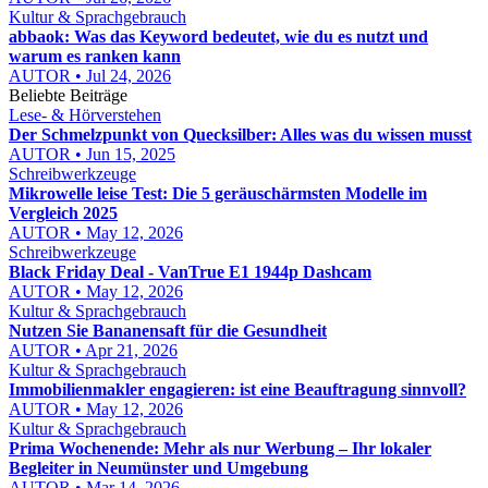
Kultur & Sprachgebrauch
abbaok: Was das Keyword bedeutet, wie du es nutzt und
warum es ranken kann
AUTOR • Jul 24, 2026
Beliebte Beiträge
Lese- & Hörverstehen
Der Schmelzpunkt von Quecksilber: Alles was du wissen musst
AUTOR • Jun 15, 2025
Schreibwerkzeuge
Mikrowelle leise Test: Die 5 geräuschärmsten Modelle im
Vergleich 2025
AUTOR • May 12, 2026
Schreibwerkzeuge
Black Friday Deal - VanTrue E1 1944p Dashcam
AUTOR • May 12, 2026
Kultur & Sprachgebrauch
Nutzen Sie Bananensaft für die Gesundheit
AUTOR • Apr 21, 2026
Kultur & Sprachgebrauch
Immobilienmakler engagieren: ist eine Beauftragung sinnvoll?
AUTOR • May 12, 2026
Kultur & Sprachgebrauch
Prima Wochenende: Mehr als nur Werbung – Ihr lokaler
Begleiter in Neumünster und Umgebung
AUTOR • Mar 14, 2026