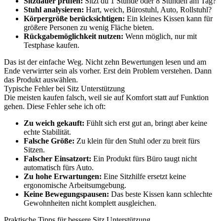
Sitzdauer prüfen:
Sitzt du 1 Stunde oder 8 Stunden am Tag?
Stuhl analysieren:
Hart, weich, Bürostuhl, Auto, Rollstuhl?
Körpergröße berücksichtigen:
Ein kleines Kissen kann für
größere Personen zu wenig Fläche bieten.
Rückgabemöglichkeit nutzen:
Wenn möglich, nur mit
Testphase kaufen.
Das ist der einfache Weg. Nicht zehn Bewertungen lesen und am
Ende verwirrter sein als vorher. Erst dein Problem verstehen. Dann
das Produkt auswählen.
Typische Fehler bei Sitz Unterstützung
Die meisten kaufen falsch, weil sie auf Komfort statt auf Funktion
gehen. Diese Fehler sehe ich oft:
Zu weich gekauft:
Fühlt sich erst gut an, bringt aber keine
echte Stabilität.
Falsche Größe:
Zu klein für den Stuhl oder zu breit fürs
Sitzen.
Falscher Einsatzort:
Ein Produkt fürs Büro taugt nicht
automatisch fürs Auto.
Zu hohe Erwartungen:
Eine Sitzhilfe ersetzt keine
ergonomische Arbeitsumgebung.
Keine Bewegungspausen:
Das beste Kissen kann schlechte
Gewohnheiten nicht komplett ausgleichen.
Praktische Tipps für bessere Sitz Unterstützung