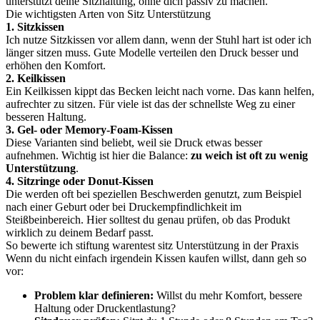
unterstützt deine Sitzhaltung, ohne dich passiv zu machen.
Die wichtigsten Arten von Sitz Unterstützung
1. Sitzkissen
Ich nutze Sitzkissen vor allem dann, wenn der Stuhl hart ist oder ich
länger sitzen muss. Gute Modelle verteilen den Druck besser und
erhöhen den Komfort.
2. Keilkissen
Ein Keilkissen kippt das Becken leicht nach vorne. Das kann helfen,
aufrechter zu sitzen. Für viele ist das der schnellste Weg zu einer
besseren Haltung.
3. Gel- oder Memory-Foam-Kissen
Diese Varianten sind beliebt, weil sie Druck etwas besser
aufnehmen. Wichtig ist hier die Balance:
zu weich ist oft zu wenig
Unterstützung
.
4. Sitzringe oder Donut-Kissen
Die werden oft bei speziellen Beschwerden genutzt, zum Beispiel
nach einer Geburt oder bei Druckempfindlichkeit im
Steißbeinbereich. Hier solltest du genau prüfen, ob das Produkt
wirklich zu deinem Bedarf passt.
So bewerte ich stiftung warentest sitz Unterstützung in der Praxis
Wenn du nicht einfach irgendein Kissen kaufen willst, dann geh so
vor:
Problem klar definieren:
Willst du mehr Komfort, bessere
Haltung oder Druckentlastung?