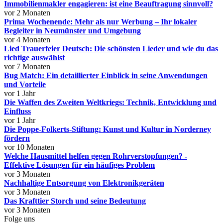
Immobilienmakler engagieren: ist eine Beauftragung sinnvoll?
vor 2 Monaten
Prima Wochenende: Mehr als nur Werbung – Ihr lokaler
Begleiter in Neumünster und Umgebung
vor 4 Monaten
Lied Trauerfeier Deutsch: Die schönsten Lieder und wie du das
richtige auswählst
vor 7 Monaten
Bug Match: Ein detaillierter Einblick in seine Anwendungen
und Vorteile
vor 1 Jahr
Die Waffen des Zweiten Weltkriegs: Technik, Entwicklung und
Einfluss
vor 1 Jahr
Die Poppe-Folkerts-Stiftung: Kunst und Kultur in Norderney
fördern
vor 10 Monaten
Welche Hausmittel helfen gegen Rohrverstopfungen? -
Effektive Lösungen für ein häufiges Problem
vor 3 Monaten
Nachhaltige Entsorgung von Elektronikgeräten
vor 3 Monaten
Das Krafttier Storch und seine Bedeutung
vor 3 Monaten
Folge uns