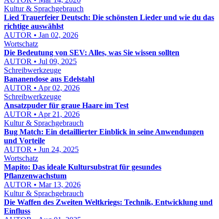
Kultur & Sprachgebrauch
Lied Trauerfeier Deutsch: Die schönsten Lieder und wie du das
richtige auswählst
AUTOR • Jan 02, 2026
Wortschatz
Die Bedeutung von SEV: Alles, was Sie wissen sollten
AUTOR • Jul 09, 2025
Schreibwerkzeuge
Bananendose aus Edelstahl
AUTOR • Apr 02, 2026
Schreibwerkzeuge
Ansatzpuder für graue Haare im Test
AUTOR • Apr 21, 2026
Kultur & Sprachgebrauch
Bug Match: Ein detaillierter Einblick in seine Anwendungen
und Vorteile
AUTOR • Jun 24, 2025
Wortschatz
Mapito: Das ideale Kultursubstrat für gesundes
Pflanzenwachstum
AUTOR • Mar 13, 2026
Kultur & Sprachgebrauch
Die Waffen des Zweiten Weltkriegs: Technik, Entwicklung und
Einfluss