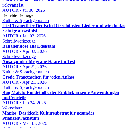
relevant ist
AUTOR • Jul 30, 2026
Beliebte Beiträge
Kultur & Sprachgebrauch
Lied Trauerfeier Deutsch: Die schönsten Lieder und wie du das
richtige auswählst
AUTOR • Jan 02, 2026
Schreibwerkzeuge
Bananendose aus Edelstahl
AUTOR • Apr 02, 2026
Schreibwerkzeuge
Ansatzpuder für graue Haare im Test
AUTOR • Apr 21, 2026
Kultur & Sprachgebrauch
Große Tragetaschen für jeden Anlass
AUTOR • Apr 21, 2026
Kultur & Sprachgebrauch
Bug Match: Ein detaillierter Einblick in seine Anwendungen
und Vorteile
AUTOR • Jun 24, 2025
Wortschatz
Mapito: Das ideale Kultursubstrat für gesundes
Pflanzenwachstum
AUTOR • Mar 13, 2026