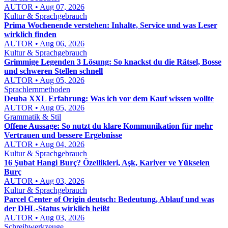
AUTOR • Aug 07, 2026
Kultur & Sprachgebrauch
Prima Wochenende verstehen: Inhalte, Service und was Leser
wirklich finden
AUTOR • Aug 06, 2026
Kultur & Sprachgebrauch
Grimmige Legenden 3 Lösung: So knackst du die Rätsel, Bosse
und schweren Stellen schnell
AUTOR • Aug 05, 2026
Sprachlernmethoden
Deuba XXL Erfahrung: Was ich vor dem Kauf wissen wollte
AUTOR • Aug 05, 2026
Grammatik & Stil
Offene Aussage: So nutzt du klare Kommunikation für mehr
Vertrauen und bessere Ergebnisse
AUTOR • Aug 04, 2026
Kultur & Sprachgebrauch
16 Şubat Hangi Burç? Özellikleri, Aşk, Kariyer ve Yükselen
Burç
AUTOR • Aug 03, 2026
Kultur & Sprachgebrauch
Parcel Center of Origin deutsch: Bedeutung, Ablauf und was
der DHL-Status wirklich heißt
AUTOR • Aug 03, 2026
Schreibwerkzeuge