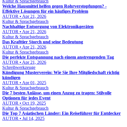
Kultur & Sprachgebrauch
Welche Hausmittel helfen gegen Rohrverstopfungen? -
Effektive Lösungen für ein häufiges Problem
AUTOR • Apr 21, 2026
Kultur & Sprachgebrauch
Nachhaltige Entsorgung von Elektronikgeräten
AUTOR • Apr 21, 2026
Kultur & Sprachgebrauch
Das Krafttier Storch und seine Bedeutung
AUTOR • Apr 21, 2026
Kultur & Sprachgebrauch
Die perfekte Entspannung nach einem anstrengenden Tag
AUTOR • Apr 21, 2026
Schreibwerkzeuge
Kündigung Musterverein: Wie Sie Ihre Mitgliedschaft richtig
kündigen
AUTOR • Apr 01, 2025
Kultur & Sprachgebrauch
Die 7 besten Anlässe, um einen Anzug zu tragen: Stilvolle
Optionen für jedes Event
AUTOR • Oct 19, 2025
Kultur & Sprachgebrauch
Die Top 7 Asiatischen Länder: Ein Reiseführer für Entdecker
AUTOR • Jul 14, 2025