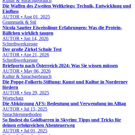
Kultur & Sprachgebrauch
Die Waffen des Zweiten Weltkriegs: Technik, Entwicklung und
Einfluss
AUTOR • Aug 01, 2025
Grammatik & Stil
Nicola Sautter Eiweisslinge Erfahrungen: Was die Protein-
Bällchen wirklich taugen
AUTOR • Jun 14, 2026
Schreibwerkzeuge
Der große Zirkel Schule Test
AUTOR • Apr 21, 2026
Schreibwerkzeuge
Briefporto nach Österreich 2024: Was Sie wissen müssen
AUTOR • May 06, 2026
Kultur & Sprachgebrauch
Die Poppe-Folkerts-Stiftung: Kunst und Kultur in Norderney
fördern
AUTOR • Sep 29, 2025
Wortschatz
Die Abkürzung AFS: Bedeutung und Verwendung im Alltag
AUTOR • Jul 15, 2025
Sprachlernmethoden
So findest du Goldbarren in Skyrim: Tipps und Tricks für
deinen erfolgreichen Abenteuerweg
AUTOR • Jul 01, 2025