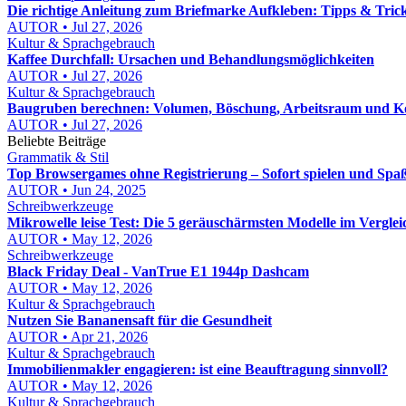
Die richtige Anleitung zum Briefmarke Aufkleben: Tipps & Tric
AUTOR • Jul 27, 2026
Kultur & Sprachgebrauch
Kaffee Durchfall: Ursachen und Behandlungsmöglichkeiten
AUTOR • Jul 27, 2026
Kultur & Sprachgebrauch
Baugruben berechnen: Volumen, Böschung, Arbeitsraum und Kos
AUTOR • Jul 27, 2026
Beliebte Beiträge
Grammatik & Stil
Top Browsergames ohne Registrierung – Sofort spielen und Spa
AUTOR • Jun 24, 2025
Schreibwerkzeuge
Mikrowelle leise Test: Die 5 geräuschärmsten Modelle im Verglei
AUTOR • May 12, 2026
Schreibwerkzeuge
Black Friday Deal - VanTrue E1 1944p Dashcam
AUTOR • May 12, 2026
Kultur & Sprachgebrauch
Nutzen Sie Bananensaft für die Gesundheit
AUTOR • Apr 21, 2026
Kultur & Sprachgebrauch
Immobilienmakler engagieren: ist eine Beauftragung sinnvoll?
AUTOR • May 12, 2026
Kultur & Sprachgebrauch