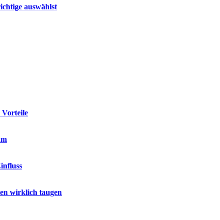
ichtige auswählst
 Vorteile
um
influss
hen wirklich taugen