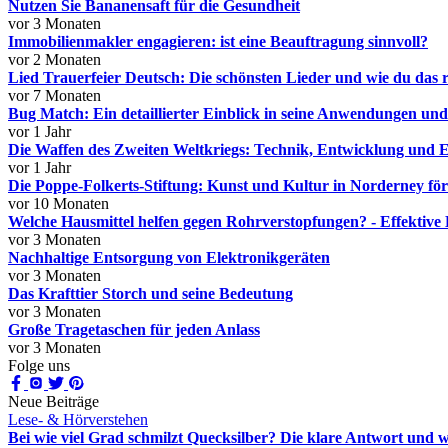
Nutzen Sie Bananensaft für die Gesundheit
vor 3 Monaten
Immobilienmakler engagieren: ist eine Beauftragung sinnvoll?
vor 2 Monaten
Lied Trauerfeier Deutsch: Die schönsten Lieder und wie du das r
vor 7 Monaten
Bug Match: Ein detaillierter Einblick in seine Anwendungen und
vor 1 Jahr
Die Waffen des Zweiten Weltkriegs: Technik, Entwicklung und E
vor 1 Jahr
Die Poppe-Folkerts-Stiftung: Kunst und Kultur in Norderney fö
vor 10 Monaten
Welche Hausmittel helfen gegen Rohrverstopfungen? - Effektive
vor 3 Monaten
Nachhaltige Entsorgung von Elektronikgeräten
vor 3 Monaten
Das Krafttier Storch und seine Bedeutung
vor 3 Monaten
Große Tragetaschen für jeden Anlass
vor 3 Monaten
Folge uns
Neue Beiträge
Lese- & Hörverstehen
Bei wie viel Grad schmilzt Quecksilber? Die klare Antwort und w