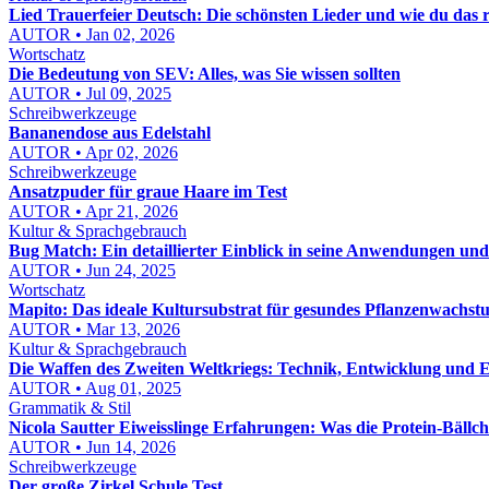
Lied Trauerfeier Deutsch: Die schönsten Lieder und wie du das r
AUTOR • Jan 02, 2026
Wortschatz
Die Bedeutung von SEV: Alles, was Sie wissen sollten
AUTOR • Jul 09, 2025
Schreibwerkzeuge
Bananendose aus Edelstahl
AUTOR • Apr 02, 2026
Schreibwerkzeuge
Ansatzpuder für graue Haare im Test
AUTOR • Apr 21, 2026
Kultur & Sprachgebrauch
Bug Match: Ein detaillierter Einblick in seine Anwendungen und
AUTOR • Jun 24, 2025
Wortschatz
Mapito: Das ideale Kultursubstrat für gesundes Pflanzenwachst
AUTOR • Mar 13, 2026
Kultur & Sprachgebrauch
Die Waffen des Zweiten Weltkriegs: Technik, Entwicklung und E
AUTOR • Aug 01, 2025
Grammatik & Stil
Nicola Sautter Eiweisslinge Erfahrungen: Was die Protein-Bällc
AUTOR • Jun 14, 2026
Schreibwerkzeuge
Der große Zirkel Schule Test