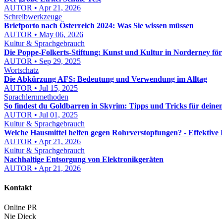
AUTOR • Apr 21, 2026
Schreibwerkzeuge
Briefporto nach Österreich 2024: Was Sie wissen müssen
AUTOR • May 06, 2026
Kultur & Sprachgebrauch
Die Poppe-Folkerts-Stiftung: Kunst und Kultur in Norderney fö
AUTOR • Sep 29, 2025
Wortschatz
Die Abkürzung AFS: Bedeutung und Verwendung im Alltag
AUTOR • Jul 15, 2025
Sprachlernmethoden
So findest du Goldbarren in Skyrim: Tipps und Tricks für deine
AUTOR • Jul 01, 2025
Kultur & Sprachgebrauch
Welche Hausmittel helfen gegen Rohrverstopfungen? - Effektive
AUTOR • Apr 21, 2026
Kultur & Sprachgebrauch
Nachhaltige Entsorgung von Elektronikgeräten
AUTOR • Apr 21, 2026
Kontakt
Online PR
Nie Dieck