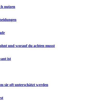
ich nutzen
cheidungen
ufe
h lohnt und worauf du achten musst
ant ist
m sie oft unterschätzt werden
st