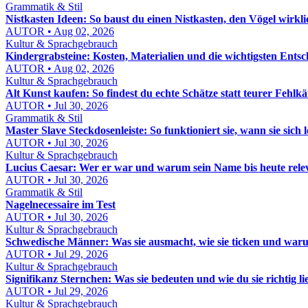
Grammatik & Stil
Nistkasten Ideen: So baust du einen Nistkasten, den Vögel wirkl
AUTOR • Aug 02, 2026
Kultur & Sprachgebrauch
Kindergrabsteine: Kosten, Materialien und die wichtigsten Ents
AUTOR • Aug 02, 2026
Kultur & Sprachgebrauch
Alt Kunst kaufen: So findest du echte Schätze statt teurer Fehlkä
AUTOR • Jul 30, 2026
Grammatik & Stil
Master Slave Steckdosenleiste: So funktioniert sie, wann sie sic
AUTOR • Jul 30, 2026
Kultur & Sprachgebrauch
Lucius Caesar: Wer er war und warum sein Name bis heute relev
AUTOR • Jul 30, 2026
Grammatik & Stil
Nagelnecessaire im Test
AUTOR • Jul 30, 2026
Kultur & Sprachgebrauch
Schwedische Männer: Was sie ausmacht, wie sie ticken und waru
AUTOR • Jul 29, 2026
Kultur & Sprachgebrauch
Signifikanz Sternchen: Was sie bedeuten und wie du sie richtig lie
AUTOR • Jul 29, 2026
Kultur & Sprachgebrauch