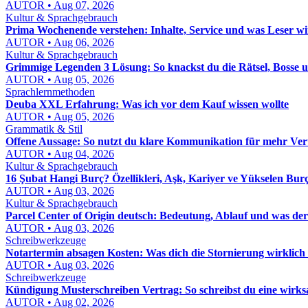
AUTOR • Aug 07, 2026
Kultur & Sprachgebrauch
Prima Wochenende verstehen: Inhalte, Service und was Leser wi
AUTOR • Aug 06, 2026
Kultur & Sprachgebrauch
Grimmige Legenden 3 Lösung: So knackst du die Rätsel, Bosse u
AUTOR • Aug 05, 2026
Sprachlernmethoden
Deuba XXL Erfahrung: Was ich vor dem Kauf wissen wollte
AUTOR • Aug 05, 2026
Grammatik & Stil
Offene Aussage: So nutzt du klare Kommunikation für mehr Ver
AUTOR • Aug 04, 2026
Kultur & Sprachgebrauch
16 Şubat Hangi Burç? Özellikleri, Aşk, Kariyer ve Yükselen Bur
AUTOR • Aug 03, 2026
Kultur & Sprachgebrauch
Parcel Center of Origin deutsch: Bedeutung, Ablauf und was der
AUTOR • Aug 03, 2026
Schreibwerkzeuge
Notartermin absagen Kosten: Was dich die Stornierung wirklich 
AUTOR • Aug 03, 2026
Schreibwerkzeuge
Kündigung Musterschreiben Vertrag: So schreibst du eine wir
AUTOR • Aug 02, 2026