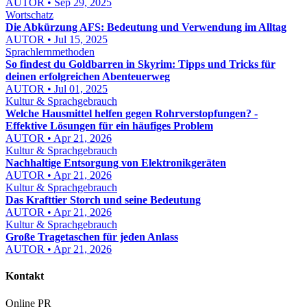
AUTOR • Sep 29, 2025
Wortschatz
Die Abkürzung AFS: Bedeutung und Verwendung im Alltag
AUTOR • Jul 15, 2025
Sprachlernmethoden
So findest du Goldbarren in Skyrim: Tipps und Tricks für
deinen erfolgreichen Abenteuerweg
AUTOR • Jul 01, 2025
Kultur & Sprachgebrauch
Welche Hausmittel helfen gegen Rohrverstopfungen? -
Effektive Lösungen für ein häufiges Problem
AUTOR • Apr 21, 2026
Kultur & Sprachgebrauch
Nachhaltige Entsorgung von Elektronikgeräten
AUTOR • Apr 21, 2026
Kultur & Sprachgebrauch
Das Krafttier Storch und seine Bedeutung
AUTOR • Apr 21, 2026
Kultur & Sprachgebrauch
Große Tragetaschen für jeden Anlass
AUTOR • Apr 21, 2026
Kontakt
Online PR