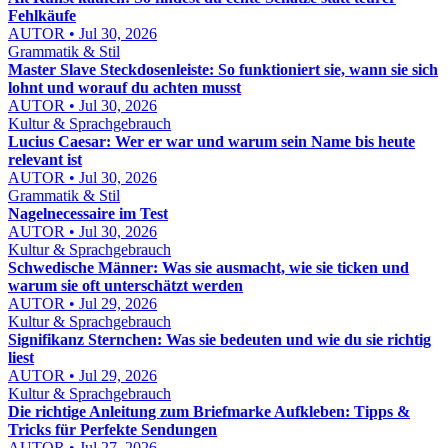
Fehlkäufe
AUTOR • Jul 30, 2026
Grammatik & Stil
Master Slave Steckdosenleiste: So funktioniert sie, wann sie sich
lohnt und worauf du achten musst
AUTOR • Jul 30, 2026
Kultur & Sprachgebrauch
Lucius Caesar: Wer er war und warum sein Name bis heute
relevant ist
AUTOR • Jul 30, 2026
Grammatik & Stil
Nagelnecessaire im Test
AUTOR • Jul 30, 2026
Kultur & Sprachgebrauch
Schwedische Männer: Was sie ausmacht, wie sie ticken und
warum sie oft unterschätzt werden
AUTOR • Jul 29, 2026
Kultur & Sprachgebrauch
Signifikanz Sternchen: Was sie bedeuten und wie du sie richtig
liest
AUTOR • Jul 29, 2026
Kultur & Sprachgebrauch
Die richtige Anleitung zum Briefmarke Aufkleben: Tipps &
Tricks für Perfekte Sendungen
AUTOR • Jul 27, 2026