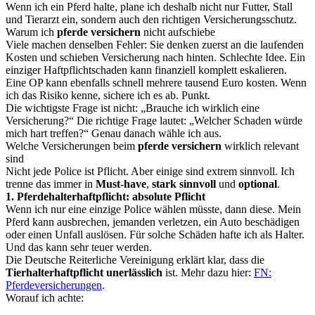
Wenn ich ein Pferd halte, plane ich deshalb nicht nur Futter, Stall
und Tierarzt ein, sondern auch den richtigen Versicherungsschutz.
Warum ich
pferde versichern
nicht aufschiebe
Viele machen denselben Fehler: Sie denken zuerst an die laufenden
Kosten und schieben Versicherung nach hinten. Schlechte Idee. Ein
einziger Haftpflichtschaden kann finanziell komplett eskalieren.
Eine OP kann ebenfalls schnell mehrere tausend Euro kosten. Wenn
ich das Risiko kenne, sichere ich es ab. Punkt.
Die wichtigste Frage ist nicht: „Brauche ich wirklich eine
Versicherung?“ Die richtige Frage lautet: „Welcher Schaden würde
mich hart treffen?“ Genau danach wähle ich aus.
Welche Versicherungen beim
pferde versichern
wirklich relevant
sind
Nicht jede Police ist Pflicht. Aber einige sind extrem sinnvoll. Ich
trenne das immer in
Must-have
,
stark sinnvoll
und
optional
.
1. Pferdehalterhaftpflicht: absolute Pflicht
Wenn ich nur eine einzige Police wählen müsste, dann diese. Mein
Pferd kann ausbrechen, jemanden verletzen, ein Auto beschädigen
oder einen Unfall auslösen. Für solche Schäden hafte ich als Halter.
Und das kann sehr teuer werden.
Die Deutsche Reiterliche Vereinigung erklärt klar, dass die
Tierhalterhaftpflicht unerlässlich
ist. Mehr dazu hier:
FN:
Pferdeversicherungen
.
Worauf ich achte: