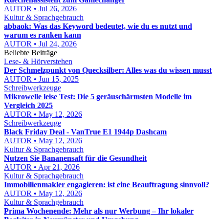
AUTOR • Jul 26, 2026
Kultur & Sprachgebrauch
abbaok: Was das Keyword bedeutet, wie du es nutzt und
warum es ranken kann
AUTOR • Jul 24, 2026
Beliebte Beiträge
Lese- & Hörverstehen
Der Schmelzpunkt von Quecksilber: Alles was du wissen musst
AUTOR • Jun 15, 2025
Schreibwerkzeuge
Mikrowelle leise Test: Die 5 geräuschärmsten Modelle im
Vergleich 2025
AUTOR • May 12, 2026
Schreibwerkzeuge
Black Friday Deal - VanTrue E1 1944p Dashcam
AUTOR • May 12, 2026
Kultur & Sprachgebrauch
Nutzen Sie Bananensaft für die Gesundheit
AUTOR • Apr 21, 2026
Kultur & Sprachgebrauch
Immobilienmakler engagieren: ist eine Beauftragung sinnvoll?
AUTOR • May 12, 2026
Kultur & Sprachgebrauch
Prima Wochenende: Mehr als nur Werbung – Ihr lokaler