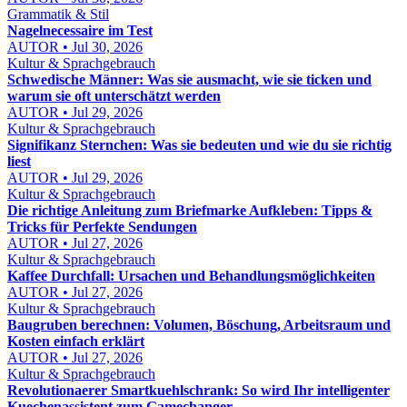
Grammatik & Stil
Nagelnecessaire im Test
AUTOR • Jul 30, 2026
Kultur & Sprachgebrauch
Schwedische Männer: Was sie ausmacht, wie sie ticken und
warum sie oft unterschätzt werden
AUTOR • Jul 29, 2026
Kultur & Sprachgebrauch
Signifikanz Sternchen: Was sie bedeuten und wie du sie richtig
liest
AUTOR • Jul 29, 2026
Kultur & Sprachgebrauch
Die richtige Anleitung zum Briefmarke Aufkleben: Tipps &
Tricks für Perfekte Sendungen
AUTOR • Jul 27, 2026
Kultur & Sprachgebrauch
Kaffee Durchfall: Ursachen und Behandlungsmöglichkeiten
AUTOR • Jul 27, 2026
Kultur & Sprachgebrauch
Baugruben berechnen: Volumen, Böschung, Arbeitsraum und
Kosten einfach erklärt
AUTOR • Jul 27, 2026
Kultur & Sprachgebrauch
Revolutionaerer Smartkuehlschrank: So wird Ihr intelligenter
Kuechenassistent zum Gamechanger