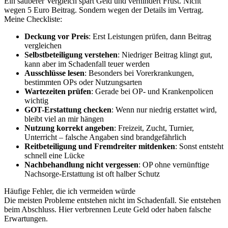
Ein sauberer Vergleich spart Geld und verhindert Frust. Nicht
wegen 5 Euro Beitrag. Sondern wegen der Details im Vertrag.
Meine Checkliste:
Deckung vor Preis
: Erst Leistungen prüfen, dann Beitrag
vergleichen
Selbstbeteiligung verstehen
: Niedriger Beitrag klingt gut,
kann aber im Schadenfall teuer werden
Ausschlüsse lesen
: Besonders bei Vorerkrankungen,
bestimmten OPs oder Nutzungsarten
Wartezeiten prüfen
: Gerade bei OP- und Krankenpolicen
wichtig
GOT-Erstattung checken
: Wenn nur niedrig erstattet wird,
bleibt viel an mir hängen
Nutzung korrekt angeben
: Freizeit, Zucht, Turnier,
Unterricht – falsche Angaben sind brandgefährlich
Reitbeteiligung und Fremdreiter mitdenken
: Sonst entsteht
schnell eine Lücke
Nachbehandlung nicht vergessen
: OP ohne vernünftige
Nachsorge-Erstattung ist oft halber Schutz
Häufige Fehler, die ich vermeiden würde
Die meisten Probleme entstehen nicht im Schadenfall. Sie entstehen
beim Abschluss. Hier verbrennen Leute Geld oder haben falsche
Erwartungen.