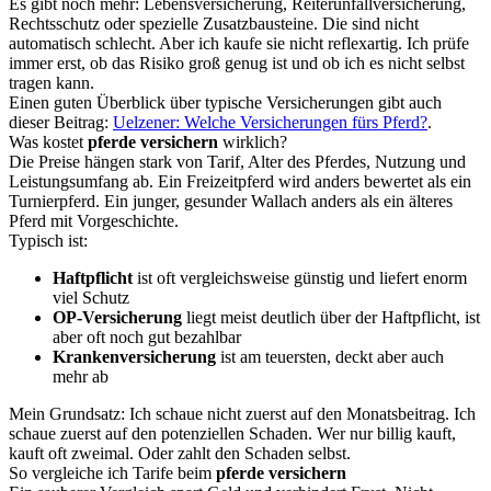
Es gibt noch mehr: Lebensversicherung, Reiterunfallversicherung,
Rechtsschutz oder spezielle Zusatzbausteine. Die sind nicht
automatisch schlecht. Aber ich kaufe sie nicht reflexartig. Ich prüfe
immer erst, ob das Risiko groß genug ist und ob ich es nicht selbst
tragen kann.
Einen guten Überblick über typische Versicherungen gibt auch
dieser Beitrag:
Uelzener: Welche Versicherungen fürs Pferd?
.
Was kostet
pferde versichern
wirklich?
Die Preise hängen stark von Tarif, Alter des Pferdes, Nutzung und
Leistungsumfang ab. Ein Freizeitpferd wird anders bewertet als ein
Turnierpferd. Ein junger, gesunder Wallach anders als ein älteres
Pferd mit Vorgeschichte.
Typisch ist:
Haftpflicht
ist oft vergleichsweise günstig und liefert enorm
viel Schutz
OP-Versicherung
liegt meist deutlich über der Haftpflicht, ist
aber oft noch gut bezahlbar
Krankenversicherung
ist am teuersten, deckt aber auch
mehr ab
Mein Grundsatz: Ich schaue nicht zuerst auf den Monatsbeitrag. Ich
schaue zuerst auf den potenziellen Schaden. Wer nur billig kauft,
kauft oft zweimal. Oder zahlt den Schaden selbst.
So vergleiche ich Tarife beim
pferde versichern