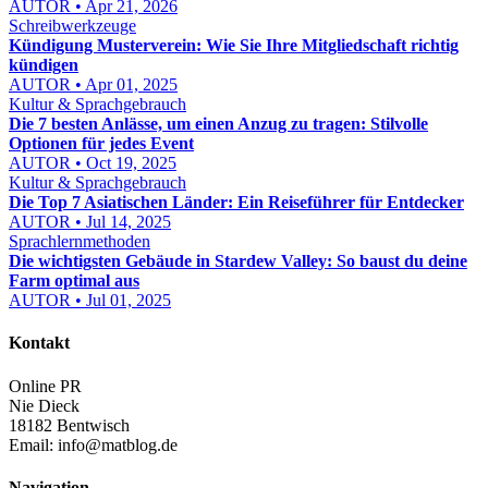
AUTOR • Apr 21, 2026
Schreibwerkzeuge
Kündigung Musterverein: Wie Sie Ihre Mitgliedschaft richtig
kündigen
AUTOR • Apr 01, 2025
Kultur & Sprachgebrauch
Die 7 besten Anlässe, um einen Anzug zu tragen: Stilvolle
Optionen für jedes Event
AUTOR • Oct 19, 2025
Kultur & Sprachgebrauch
Die Top 7 Asiatischen Länder: Ein Reiseführer für Entdecker
AUTOR • Jul 14, 2025
Sprachlernmethoden
Die wichtigsten Gebäude in Stardew Valley: So baust du deine
Farm optimal aus
AUTOR • Jul 01, 2025
Kontakt
Online PR
Nie Dieck
18182 Bentwisch
Email:
info@matblog.de
Navigation