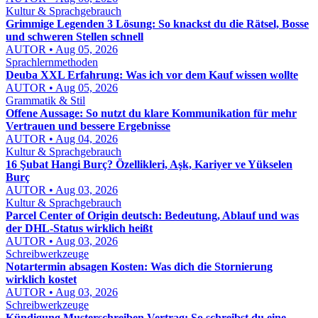
Kultur & Sprachgebrauch
Grimmige Legenden 3 Lösung: So knackst du die Rätsel, Bosse
und schweren Stellen schnell
AUTOR • Aug 05, 2026
Sprachlernmethoden
Deuba XXL Erfahrung: Was ich vor dem Kauf wissen wollte
AUTOR • Aug 05, 2026
Grammatik & Stil
Offene Aussage: So nutzt du klare Kommunikation für mehr
Vertrauen und bessere Ergebnisse
AUTOR • Aug 04, 2026
Kultur & Sprachgebrauch
16 Şubat Hangi Burç? Özellikleri, Aşk, Kariyer ve Yükselen
Burç
AUTOR • Aug 03, 2026
Kultur & Sprachgebrauch
Parcel Center of Origin deutsch: Bedeutung, Ablauf und was
der DHL-Status wirklich heißt
AUTOR • Aug 03, 2026
Schreibwerkzeuge
Notartermin absagen Kosten: Was dich die Stornierung
wirklich kostet
AUTOR • Aug 03, 2026
Schreibwerkzeuge
Kündigung Musterschreiben Vertrag: So schreibst du eine