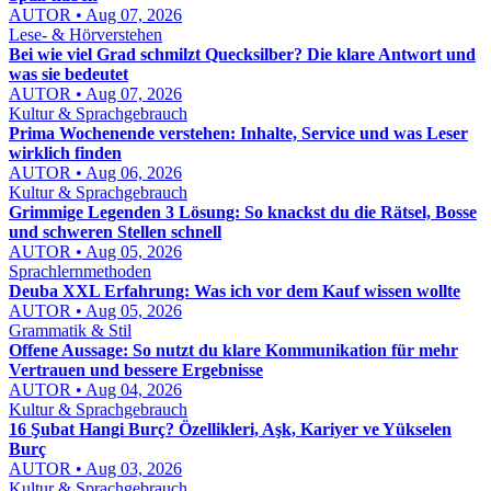
AUTOR • Aug 07, 2026
Lese- & Hörverstehen
Bei wie viel Grad schmilzt Quecksilber? Die klare Antwort und
was sie bedeutet
AUTOR • Aug 07, 2026
Kultur & Sprachgebrauch
Prima Wochenende verstehen: Inhalte, Service und was Leser
wirklich finden
AUTOR • Aug 06, 2026
Kultur & Sprachgebrauch
Grimmige Legenden 3 Lösung: So knackst du die Rätsel, Bosse
und schweren Stellen schnell
AUTOR • Aug 05, 2026
Sprachlernmethoden
Deuba XXL Erfahrung: Was ich vor dem Kauf wissen wollte
AUTOR • Aug 05, 2026
Grammatik & Stil
Offene Aussage: So nutzt du klare Kommunikation für mehr
Vertrauen und bessere Ergebnisse
AUTOR • Aug 04, 2026
Kultur & Sprachgebrauch
16 Şubat Hangi Burç? Özellikleri, Aşk, Kariyer ve Yükselen
Burç
AUTOR • Aug 03, 2026
Kultur & Sprachgebrauch