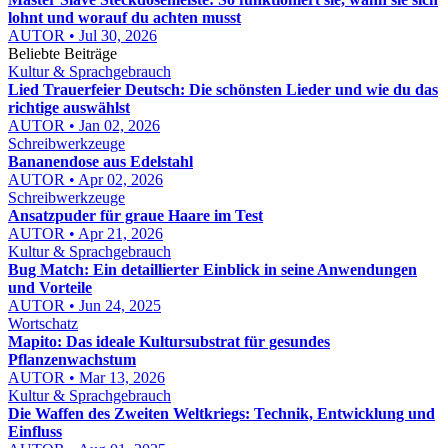
lohnt und worauf du achten musst
AUTOR • Jul 30, 2026
Beliebte Beiträge
Kultur & Sprachgebrauch
Lied Trauerfeier Deutsch: Die schönsten Lieder und wie du das
richtige auswählst
AUTOR • Jan 02, 2026
Schreibwerkzeuge
Bananendose aus Edelstahl
AUTOR • Apr 02, 2026
Schreibwerkzeuge
Ansatzpuder für graue Haare im Test
AUTOR • Apr 21, 2026
Kultur & Sprachgebrauch
Bug Match: Ein detaillierter Einblick in seine Anwendungen
und Vorteile
AUTOR • Jun 24, 2025
Wortschatz
Mapito: Das ideale Kultursubstrat für gesundes
Pflanzenwachstum
AUTOR • Mar 13, 2026
Kultur & Sprachgebrauch
Die Waffen des Zweiten Weltkriegs: Technik, Entwicklung und
Einfluss