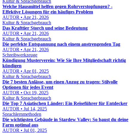
Kultur & Sprachgebrauch
Welche Hausmittel helfen gegen Rohrverstopfungen? -
Effektive Lösungen für ein häufiges Problem
AUTOR • Apr 21, 2026
Kultur & Sprachgebrauch
Das Krafttier Storch und seine Bedeutung
AUTOR • Apr 21, 2026
Kultur & Sprachgebrauch
Die perfekte Entspannung nach einem anstrengenden Tag
AUTOR • Apr 21, 2026
Schreibwerkzeuge
Kündigung Musterverein: Wie Sie Ihre Mitgliedschaft richtig
kündigen
AUTOR • Apr 01, 2025
Kultur & Sprachgebrauch
Die 7 besten Anlässe, um einen Anzug zu tragen: Stilvolle
Optionen für jedes Event
AUTOR • Oct 19, 2025
Kultur & Sprachgebrauch
Die Top 7 Asiatischen Länder: Ein Reiseführer für Entdecker
AUTOR • Jul 14, 2025
Sprachlernmethoden
Die wichtigsten Gebäude in Stardew Valley: So baust du deine
Farm optimal aus
AUTOR • Jul 01, 2025