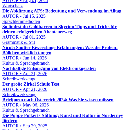
AUTOR • Aug 01, 2025
Wortschatz
Die Abkürzung AFS: Bedeutung und Verwendung im Alltag
AUTOR • Jul 15, 2025
Sprachlernmethoden
So findest du Goldbarren in Skyrim: Tipps und Tricks für
deinen erfolgreichen Abenteuerweg
AUTOR • Jul 01, 2025
Grammatik & Stil
Nicola Sautter Eiweisslinge Erfahrungen: Was die Protein-
Bällchen wirklich taugen
AUTOR • Jun 14, 2026
Kultur & Sprachgebrauch
Nachhaltige Entsorgung von Elektronikgeräten
AUTOR • Apr 21, 2026
Schreibwerkzeuge
Der große Zirkel Schule Test
AUTOR • Apr 21, 2026
Schreibwerkzeuge
Briefporto nach Österreich 2024: Was Sie wissen müssen
AUTOR • May 06, 2026
Kultur & Sprachgebrauch
Die Poppe-Folkerts-Stiftung: Kunst und Kultur in Norderney
fördern
AUTOR • Sep 29, 2025