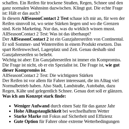
schaffen. Ein Reifen für trockene Straßen, Regen, Schnee und den
ganz normalen Wahnsinn dazwischen. Klingt gut. Die echte Frage
ist: Hält er das auch?
In diesem
AllSeasonContact 2 Test
schaue ich mir an, für wen der
Reifen sinnvoll ist, wo seine Stärken liegen und wo die Grenzen
sind. Kein Marketing. Nur das, was du wirklich wissen musst.
AllSeasonContact 2 Test: Was ist das überhaupt?
Der
AllSeasonContact 2
ist ein Ganzjahresreifen von Continental.
Er soll Sommer- und Winterreifen in einem Produkt ersetzen. Das
spart Reifenwechsel, Lagerplatz und Zeit. Genau deshalb sind
Ganzjahresreifen so beliebt.
Wichtig ist aber: Ein Ganzjahresreifen ist immer ein Kompromiss.
Die Frage ist nicht, ob er ein Spezialist ist. Die Frage ist,
wie gut
dieser Kompromiss ist
.
AllSeasonContact 2 Test: Die wichtigsten Stärken
Der Reifen ist vor allem für Fahrer interessant, die im Alltag viel
Normalbetrieb haben. Also Stadt, Landstraße, Autobahn, dazu
Regen, Kälte und gelegentlich Schnee. Genau dort soll er glänzen.
Was ich am Konzept stark finde:
Weniger Aufwand
durch einen Satz für das ganze Jahr
Hohe Alltagstauglichkeit
bei wechselhaftem Wetter
Starke Marke
mit Fokus auf Sicherheit und Effizienz
Gute Option
für Fahrer ohne extreme Wetterbedingungen