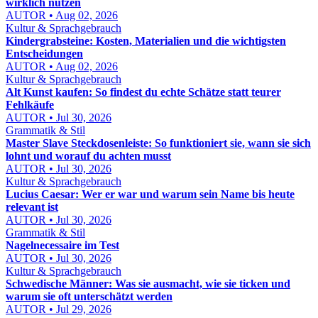
wirklich nutzen
AUTOR • Aug 02, 2026
Kultur & Sprachgebrauch
Kindergrabsteine: Kosten, Materialien und die wichtigsten
Entscheidungen
AUTOR • Aug 02, 2026
Kultur & Sprachgebrauch
Alt Kunst kaufen: So findest du echte Schätze statt teurer
Fehlkäufe
AUTOR • Jul 30, 2026
Grammatik & Stil
Master Slave Steckdosenleiste: So funktioniert sie, wann sie sich
lohnt und worauf du achten musst
AUTOR • Jul 30, 2026
Kultur & Sprachgebrauch
Lucius Caesar: Wer er war und warum sein Name bis heute
relevant ist
AUTOR • Jul 30, 2026
Grammatik & Stil
Nagelnecessaire im Test
AUTOR • Jul 30, 2026
Kultur & Sprachgebrauch
Schwedische Männer: Was sie ausmacht, wie sie ticken und
warum sie oft unterschätzt werden
AUTOR • Jul 29, 2026