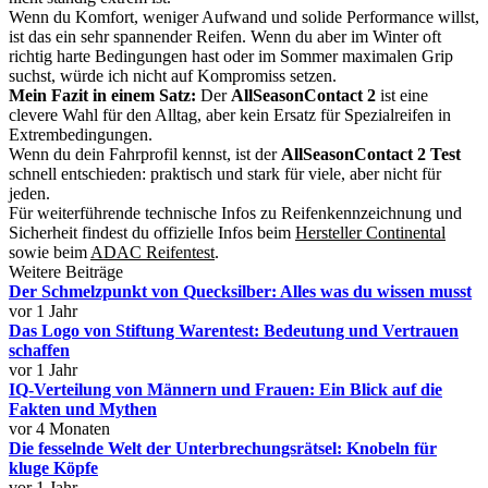
Wenn du Komfort, weniger Aufwand und solide Performance willst,
ist das ein sehr spannender Reifen. Wenn du aber im Winter oft
richtig harte Bedingungen hast oder im Sommer maximalen Grip
suchst, würde ich nicht auf Kompromiss setzen.
Mein Fazit in einem Satz:
Der
AllSeasonContact 2
ist eine
clevere Wahl für den Alltag, aber kein Ersatz für Spezialreifen in
Extrembedingungen.
Wenn du dein Fahrprofil kennst, ist der
AllSeasonContact 2 Test
schnell entschieden: praktisch und stark für viele, aber nicht für
jeden.
Für weiterführende technische Infos zu Reifenkennzeichnung und
Sicherheit findest du offizielle Infos beim
Hersteller Continental
sowie beim
ADAC Reifentest
.
Weitere Beiträge
Der Schmelzpunkt von Quecksilber: Alles was du wissen musst
vor 1 Jahr
Das Logo von Stiftung Warentest: Bedeutung und Vertrauen
schaffen
vor 1 Jahr
IQ-Verteilung von Männern und Frauen: Ein Blick auf die
Fakten und Mythen
vor 4 Monaten
Die fesselnde Welt der Unterbrechungsrätsel: Knobeln für
kluge Köpfe
vor 1 Jahr