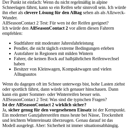
Der Punkt ist einfach: Wenn du nicht regelmäßig in alpine
Schneelagen fährst, kann so ein Reifen sehr sinnvoll sein. Ich würde
ihn eher als
clevere Lösung für den Alltag
sehen als als Allzweck-
Wunder.
AllSeasonContact 2 Test: Für wen ist der Reifen geeignet?
Ich würde den
AllSeasonContact 2
vor allem diesen Fahrern
empfehlen:
Stadtfahrer mit moderater Jahresfahrleistung
Pendler, die nicht täglich extreme Bedingungen erleben
Autofahrer in Regionen mit milden Wintern
Fahrer, die keinen Bock auf halbjährlichen Reifenwechsel
haben
Besitzer von Kleinwagen, Kompaktwagen und vielen
Alltagsautos
Wenn du dagegen oft im Schnee unterwegs bist, hohe Lasten ziehst
oder sportlich fährst, dann würde ich genauer hinschauen. Dann
kann ein guter Sommer- oder Winterreifen besser sein.
AllSeasonContact 2 Test: Was sind die typischen Fragen?
Ist der AllSeasonContact 2 wirklich sicher?
Ja,
sicher genug für den vorgesehenen Einsatz
ist der Kernpunkt.
Ein moderner Ganzjahresreifen muss heute bei Nässe, Trockenheit
und leichtem Wintereinsatz überzeugen. Genau darauf ist das
Modell ausgelegt. Aber: Sicherheit ist immer situationsabhängig.