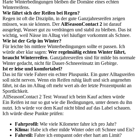
Harte Winterbedingungen bleiben die Domäne eines echten
Winterreifens.
Wie fährt sich der Reifen bei Regen?
Regen ist oft die Disziplin, in der gute Ganzjahresreifen zeigen
müssen, was sie können. Der
AllSeasonContact 2
ist darauf
ausgelegt, Wasser gut zu verdrängen und stabil zu bleiben. Das ist
wichtig, weil Nässe im Alltag viel häufiger vorkommt als Schnee.
Wie ist der Grip im Winter?
Für leichte bis mittlere Winterbedingungen sollte er passen. Ich
würde aber klar sagen:
Wer regelmäßig echten Winter fährt,
braucht Winterreifen
. Ganzjahresreifen sind für milde bis normale
Winter gedacht, nicht für Dauer-Schneeeinsatz im Gebirge.
Ist er leise und komfortabel?
Das ist für viele Fahrer ein echter Pluspunkt. Ein guter Alltagsreifen
soll nicht nerven. Wenn ein Reifen ruhig läuft und sich angenehm
fährt, ist das im Alltag oft mehr wert als der letzte Prozentpunkt an
Sportlichkeit.
AllSeasonContact 2 Test: Worauf ich beim Kauf achten würde
Ein Reifen ist nur so gut wie die Bedingungen, unter denen du ihn
nutzt. Ich würde vor dem Kauf nicht blind auf das Label schauen.
Ich würde diese Punkte prüfen:
Fahrprofil:
Wie viele Kilometer fahre ich pro Jahr?
Klima:
Habe ich eher milde Winter oder oft Schnee und Eis?
Fahrstil:
Fahre ich entspannt oder eher hart am Limit?