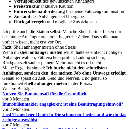
Verfügbarkeit
des gewünschten Anhängers
Preisstruktur
inklusive Kaution
Führerscheinanforderung
für meine Fahrzeugkombination
Zustand
des Anhängers bei Übergabe
Rückgaberegeln
und mögliche Zusatzkosten
Ich prüfe auch die Station selbst. Manche Shell-Partner bieten nur
bestimmte Anhängerarten oder begrenzte Zeiten. Das sollte man
vorher wissen, nicht erst vor Ort.
Fazit: Shell anhänger mieten ohne Stress
Wenn du
shell anhänger mieten
willst, halte es einfach: richtigen
Anhänger wählen, Führerschein prüfen, Ladung sichern,
Rückgabezeit sauber planen. Mehr braucht es oft nicht.
Meine Regel ist simpel:
Ich buche nicht den schnellsten
Anhänger, sondern den, der meinen Job ohne Umwege erledigt.
Genau so sparst du Zeit, Geld und Nerven. Und genau so
funktioniert
shell anhänger mieten
in der Praxis.
Weitere Beiträge
Nutzen Sie Bananensaft für die Gesundheit
vor 3 Monaten
Immobilienmakler engagieren: ist eine Beauftragung sinnvoll?
vor 2 Monaten
Lied Trauerfeier Deutsch: Die schönsten Lieder und wie du das
richtige auswählst
vor 7 Monaten