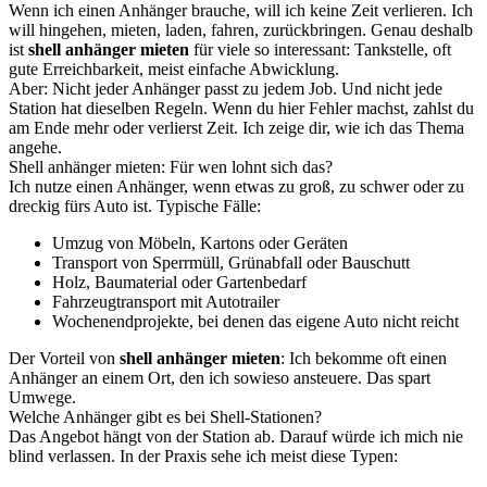
Wenn ich einen Anhänger brauche, will ich keine Zeit verlieren. Ich
will hingehen, mieten, laden, fahren, zurückbringen. Genau deshalb
ist
shell anhänger mieten
für viele so interessant: Tankstelle, oft
gute Erreichbarkeit, meist einfache Abwicklung.
Aber: Nicht jeder Anhänger passt zu jedem Job. Und nicht jede
Station hat dieselben Regeln. Wenn du hier Fehler machst, zahlst du
am Ende mehr oder verlierst Zeit. Ich zeige dir, wie ich das Thema
angehe.
Shell anhänger mieten: Für wen lohnt sich das?
Ich nutze einen Anhänger, wenn etwas zu groß, zu schwer oder zu
dreckig fürs Auto ist. Typische Fälle:
Umzug von Möbeln, Kartons oder Geräten
Transport von Sperrmüll, Grünabfall oder Bauschutt
Holz, Baumaterial oder Gartenbedarf
Fahrzeugtransport mit Autotrailer
Wochenendprojekte, bei denen das eigene Auto nicht reicht
Der Vorteil von
shell anhänger mieten
: Ich bekomme oft einen
Anhänger an einem Ort, den ich sowieso ansteuere. Das spart
Umwege.
Welche Anhänger gibt es bei Shell-Stationen?
Das Angebot hängt von der Station ab. Darauf würde ich mich nie
blind verlassen. In der Praxis sehe ich meist diese Typen: