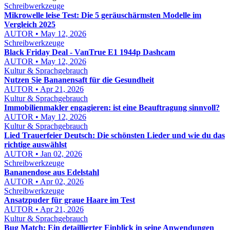
Schreibwerkzeuge
Mikrowelle leise Test: Die 5 geräuschärmsten Modelle im
Vergleich 2025
AUTOR • May 12, 2026
Schreibwerkzeuge
Black Friday Deal - VanTrue E1 1944p Dashcam
AUTOR • May 12, 2026
Kultur & Sprachgebrauch
Nutzen Sie Bananensaft für die Gesundheit
AUTOR • Apr 21, 2026
Kultur & Sprachgebrauch
Immobilienmakler engagieren: ist eine Beauftragung sinnvoll?
AUTOR • May 12, 2026
Kultur & Sprachgebrauch
Lied Trauerfeier Deutsch: Die schönsten Lieder und wie du das
richtige auswählst
AUTOR • Jan 02, 2026
Schreibwerkzeuge
Bananendose aus Edelstahl
AUTOR • Apr 02, 2026
Schreibwerkzeuge
Ansatzpuder für graue Haare im Test
AUTOR • Apr 21, 2026
Kultur & Sprachgebrauch
Bug Match: Ein detaillierter Einblick in seine Anwendungen