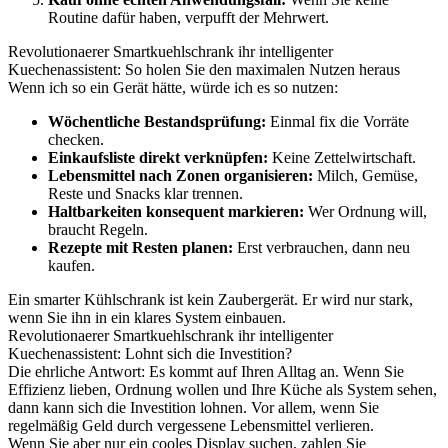
Routine dafür haben, verpufft der Mehrwert.
Revolutionaerer Smartkuehlschrank ihr intelligenter
Kuechenassistent: So holen Sie den maximalen Nutzen heraus
Wenn ich so ein Gerät hätte, würde ich es so nutzen:
Wöchentliche Bestandsprüfung:
Einmal fix die Vorräte
checken.
Einkaufsliste direkt verknüpfen:
Keine Zettelwirtschaft.
Lebensmittel nach Zonen organisieren:
Milch, Gemüse,
Reste und Snacks klar trennen.
Haltbarkeiten konsequent markieren:
Wer Ordnung will,
braucht Regeln.
Rezepte mit Resten planen:
Erst verbrauchen, dann neu
kaufen.
Ein smarter Kühlschrank ist kein Zaubergerät. Er wird nur stark,
wenn Sie ihn in ein klares System einbauen.
Revolutionaerer Smartkuehlschrank ihr intelligenter
Kuechenassistent: Lohnt sich die Investition?
Die ehrliche Antwort: Es kommt auf Ihren Alltag an. Wenn Sie
Effizienz lieben, Ordnung wollen und Ihre Küche als System sehen,
dann kann sich die Investition lohnen. Vor allem, wenn Sie
regelmäßig Geld durch vergessene Lebensmittel verlieren.
Wenn Sie aber nur ein cooles Display suchen, zahlen Sie