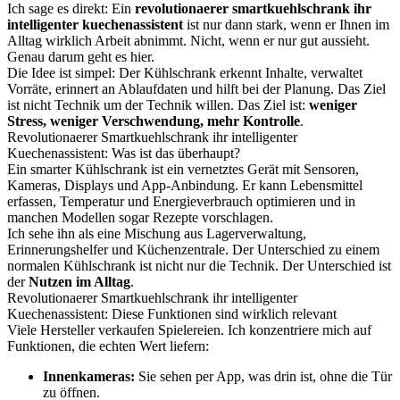
Ich sage es direkt: Ein
revolutionaerer smartkuehlschrank ihr
intelligenter kuechenassistent
ist nur dann stark, wenn er Ihnen im
Alltag wirklich Arbeit abnimmt. Nicht, wenn er nur gut aussieht.
Genau darum geht es hier.
Die Idee ist simpel: Der Kühlschrank erkennt Inhalte, verwaltet
Vorräte, erinnert an Ablaufdaten und hilft bei der Planung. Das Ziel
ist nicht Technik um der Technik willen. Das Ziel ist:
weniger
Stress, weniger Verschwendung, mehr Kontrolle
.
Revolutionaerer Smartkuehlschrank ihr intelligenter
Kuechenassistent: Was ist das überhaupt?
Ein smarter Kühlschrank ist ein vernetztes Gerät mit Sensoren,
Kameras, Displays und App-Anbindung. Er kann Lebensmittel
erfassen, Temperatur und Energieverbrauch optimieren und in
manchen Modellen sogar Rezepte vorschlagen.
Ich sehe ihn als eine Mischung aus Lagerverwaltung,
Erinnerungshelfer und Küchenzentrale. Der Unterschied zu einem
normalen Kühlschrank ist nicht nur die Technik. Der Unterschied ist
der
Nutzen im Alltag
.
Revolutionaerer Smartkuehlschrank ihr intelligenter
Kuechenassistent: Diese Funktionen sind wirklich relevant
Viele Hersteller verkaufen Spielereien. Ich konzentriere mich auf
Funktionen, die echten Wert liefern:
Innenkameras:
Sie sehen per App, was drin ist, ohne die Tür
zu öffnen.