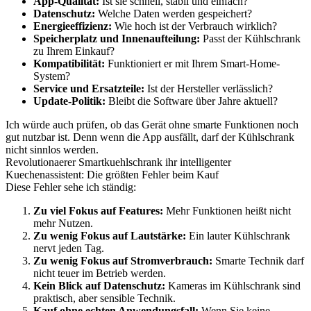
App-Qualität:
Ist sie schnell, stabil und einfach?
Datenschutz:
Welche Daten werden gespeichert?
Energieeffizienz:
Wie hoch ist der Verbrauch wirklich?
Speicherplatz und Innenaufteilung:
Passt der Kühlschrank
zu Ihrem Einkauf?
Kompatibilität:
Funktioniert er mit Ihrem Smart-Home-
System?
Service und Ersatzteile:
Ist der Hersteller verlässlich?
Update-Politik:
Bleibt die Software über Jahre aktuell?
Ich würde auch prüfen, ob das Gerät ohne smarte Funktionen noch
gut nutzbar ist. Denn wenn die App ausfällt, darf der Kühlschrank
nicht sinnlos werden.
Revolutionaerer Smartkuehlschrank ihr intelligenter
Kuechenassistent: Die größten Fehler beim Kauf
Diese Fehler sehe ich ständig:
Zu viel Fokus auf Features:
Mehr Funktionen heißt nicht
mehr Nutzen.
Zu wenig Fokus auf Lautstärke:
Ein lauter Kühlschrank
nervt jeden Tag.
Zu wenig Fokus auf Stromverbrauch:
Smarte Technik darf
nicht teuer im Betrieb werden.
Kein Blick auf Datenschutz:
Kameras im Kühlschrank sind
praktisch, aber sensible Technik.
Kauf ohne echten Anwendungsfall:
Wenn Sie keine