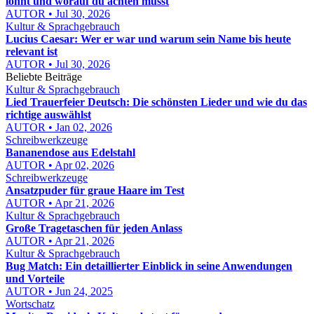
lohnt und worauf du achten musst
AUTOR • Jul 30, 2026
Kultur & Sprachgebrauch
Lucius Caesar: Wer er war und warum sein Name bis heute
relevant ist
AUTOR • Jul 30, 2026
Beliebte Beiträge
Kultur & Sprachgebrauch
Lied Trauerfeier Deutsch: Die schönsten Lieder und wie du das
richtige auswählst
AUTOR • Jan 02, 2026
Schreibwerkzeuge
Bananendose aus Edelstahl
AUTOR • Apr 02, 2026
Schreibwerkzeuge
Ansatzpuder für graue Haare im Test
AUTOR • Apr 21, 2026
Kultur & Sprachgebrauch
Große Tragetaschen für jeden Anlass
AUTOR • Apr 21, 2026
Kultur & Sprachgebrauch
Bug Match: Ein detaillierter Einblick in seine Anwendungen
und Vorteile
AUTOR • Jun 24, 2025
Wortschatz