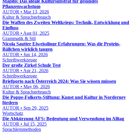
Mapito: Das ideale Kultursubstrat für gesundes
Pflanzenwachstum
AUTOR • Mar 13, 2026
Kultur & Sprachgebrauch
Die Waffen des Zweiten Weltkriegs: Technik, Entwicklung und
Einfluss
AUTOR • Aug 01, 2025
Grammatik & Stil
Nicola Sautter Eiweisslinge Erfahrungen: Was die Protein-
Bällchen wirklich taugen
AUTOR • Jun 14, 2026
Schreibwerkzeuge
Der große Zirkel Schule Test
AUTOR • Apr 21, 2026
Schreibwerkzeuge
Briefporto nach Österreich 2024: Was Sie wissen müssen
AUTOR • May 06, 2026
Kultur & Sprachgebrauch
Die Poppe-Folkerts-Stiftung: Kunst und Kultur in Norderney
fördern
AUTOR • Sep 29, 2025
Wortschatz
Die Abkürzung AFS: Bedeutung und Verwendung im Alltag
AUTOR • Jul 15, 2025
Sprachlernmethoden