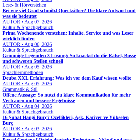
Lese- & Hörverstehen
Bei wie viel Grad schmilzt Quecksilber? Die klare Antwort und
was sie bedeutet
AUTOR • Aug 07, 2026
Kultur & Sprachgebrauch
Prima Wochenende verstehen: Inhalte, Service und was Leser
wirklich finden
AUTOR • Aug 06, 2026
Kultur & Sprachgebrauch
Grimmige Legenden 3 Lösung: So knackst du die Rätsel, Bosse
und schweren Stellen schnell
AUTOR • Aug 05, 2026
Sprachlernmethoden
Deuba XXL Erfahrung: Was ich vor dem Kauf wissen wollte
AUTOR • Aug 05, 2026
Grammatik & Stil
Offene Aussage: So nutzt du klare Kommunikation für mehr
Vertrauen und bessere Ergebnisse
AUTOR • Aug 04, 2026
Kultur & Sprachgebrauch
16 Şubat Hangi Burç? Özellikleri, Aşk, Kariyer ve Yükselen
Burç
AUTOR • Aug 03, 2026
Kultur & Sprachgebrauch
Parcel Center of Origin deutsch: Bedeutung, Ablauf und was