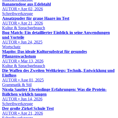
Bananendose aus Edelstahl
AUTOR • Apr 02, 2026
Schreibwerkzeuge
Ansatzpuder für graue Haare im Test
AUTOR • Apr 21, 2026
Kultur & Sprachgebrauch
Bug Match: Ein detaillierter Einblick in seine Anwendungen
und Vorteile
AUTOR • Jun 24, 2025
Wortschatz
Mapito: Das ideale Kultursubstrat für gesundes
Pflanzenwachstum
AUTOR • Mar 13, 2026
Kultur & Sprachgebrauch
Die Waffen des Zweiten Weltkriegs: Technik, Entwicklung und
Einfluss
AUTOR • Aug 01, 2025
Grammatik & Stil
Nicola Sautter Eiweisslinge Erfahrungen: Was die Protein-
Bällchen wirklich taugen
AUTOR • Jun 14, 2026
Schreibwerkzeuge
Der große Zirkel Schule Test
AUTOR • Apr 21, 2026
Schreibwerkzeuge