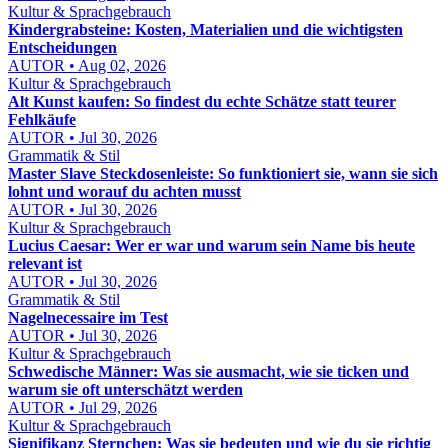
Kultur & Sprachgebrauch
Kindergrabsteine: Kosten, Materialien und die wichtigsten
Entscheidungen
AUTOR • Aug 02, 2026
Kultur & Sprachgebrauch
Alt Kunst kaufen: So findest du echte Schätze statt teurer
Fehlkäufe
AUTOR • Jul 30, 2026
Grammatik & Stil
Master Slave Steckdosenleiste: So funktioniert sie, wann sie sich
lohnt und worauf du achten musst
AUTOR • Jul 30, 2026
Kultur & Sprachgebrauch
Lucius Caesar: Wer er war und warum sein Name bis heute
relevant ist
AUTOR • Jul 30, 2026
Grammatik & Stil
Nagelnecessaire im Test
AUTOR • Jul 30, 2026
Kultur & Sprachgebrauch
Schwedische Männer: Was sie ausmacht, wie sie ticken und
warum sie oft unterschätzt werden
AUTOR • Jul 29, 2026
Kultur & Sprachgebrauch
Signifikanz Sternchen: Was sie bedeuten und wie du sie richtig