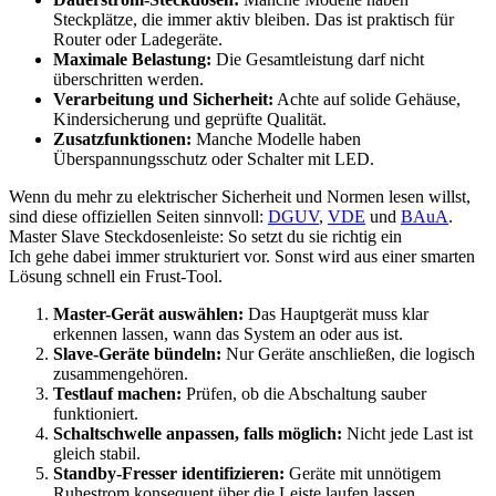
Steckplätze, die immer aktiv bleiben. Das ist praktisch für
Router oder Ladegeräte.
Maximale Belastung:
Die Gesamtleistung darf nicht
überschritten werden.
Verarbeitung und Sicherheit:
Achte auf solide Gehäuse,
Kindersicherung und geprüfte Qualität.
Zusatzfunktionen:
Manche Modelle haben
Überspannungsschutz oder Schalter mit LED.
Wenn du mehr zu elektrischer Sicherheit und Normen lesen willst,
sind diese offiziellen Seiten sinnvoll:
DGUV
,
VDE
und
BAuA
.
Master Slave Steckdosenleiste: So setzt du sie richtig ein
Ich gehe dabei immer strukturiert vor. Sonst wird aus einer smarten
Lösung schnell ein Frust-Tool.
Master-Gerät auswählen:
Das Hauptgerät muss klar
erkennen lassen, wann das System an oder aus ist.
Slave-Geräte bündeln:
Nur Geräte anschließen, die logisch
zusammengehören.
Testlauf machen:
Prüfen, ob die Abschaltung sauber
funktioniert.
Schaltschwelle anpassen, falls möglich:
Nicht jede Last ist
gleich stabil.
Standby-Fresser identifizieren:
Geräte mit unnötigem
Ruhestrom konsequent über die Leiste laufen lassen.