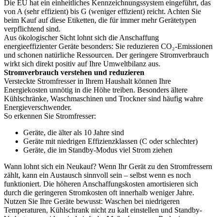
Die EU hat ein einheitliches Kennzeichnungssystem eingeführt, das
von A (sehr effizient) bis G (weniger effizient) reicht. Achten Sie
beim Kauf auf diese Etiketten, die für immer mehr Gerätetypen
verpflichtend sind.
Aus ökologischer Sicht lohnt sich die Anschaffung
energieeffizienter Geräte besonders: Sie reduzieren CO₂-Emissionen
und schonen natürliche Ressourcen. Der geringere Stromverbrauch
wirkt sich direkt positiv auf Ihre Umweltbilanz aus.
Stromverbrauch verstehen und reduzieren
Versteckte Stromfresser in Ihrem Haushalt können Ihre
Energiekosten unnötig in die Höhe treiben. Besonders ältere
Kühlschränke, Waschmaschinen und Trockner sind häufig wahre
Energieverschwender.
So erkennen Sie Stromfresser:
Geräte, die älter als 10 Jahre sind
Geräte mit niedrigen Effizienzklassen (C oder schlechter)
Geräte, die im Standby-Modus viel Strom ziehen
Wann lohnt sich ein Neukauf? Wenn Ihr Gerät zu den Stromfressern
zählt, kann ein Austausch sinnvoll sein – selbst wenn es noch
funktioniert. Die höheren Anschaffungskosten amortisieren sich
durch die geringeren Stromkosten oft innerhalb weniger Jahre.
Nutzen Sie Ihre Geräte bewusst: Waschen bei niedrigeren
Temperaturen, Kühlschrank nicht zu kalt einstellen und Standby-