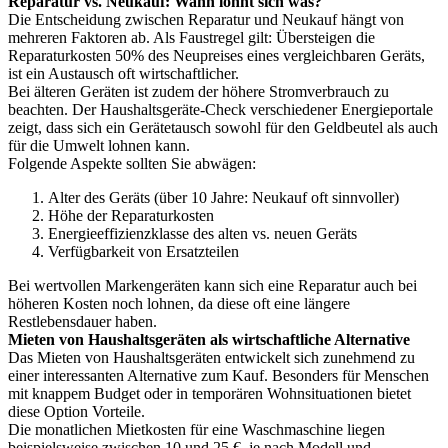
Reparatur vs. Neukauf: Wann lohnt sich was?
Die Entscheidung zwischen Reparatur und Neukauf hängt von
mehreren Faktoren ab. Als Faustregel gilt: Übersteigen die
Reparaturkosten 50% des Neupreises eines vergleichbaren Geräts,
ist ein Austausch oft wirtschaftlicher.
Bei älteren Geräten ist zudem der höhere Stromverbrauch zu
beachten. Der Haushaltsgeräte-Check verschiedener Energieportale
zeigt, dass sich ein Gerätetausch sowohl für den Geldbeutel als auch
für die Umwelt lohnen kann.
Folgende Aspekte sollten Sie abwägen:
Alter des Geräts (über 10 Jahre: Neukauf oft sinnvoller)
Höhe der Reparaturkosten
Energieeffizienzklasse des alten vs. neuen Geräts
Verfügbarkeit von Ersatzteilen
Bei wertvollen Markengeräten kann sich eine Reparatur auch bei
höheren Kosten noch lohnen, da diese oft eine längere
Restlebensdauer haben.
Mieten von Haushaltsgeräten als wirtschaftliche Alternative
Das Mieten von Haushaltsgeräten entwickelt sich zunehmend zu
einer interessanten Alternative zum Kauf. Besonders für Menschen
mit knappem Budget oder in temporären Wohnsituationen bietet
diese Option Vorteile.
Die monatlichen Mietkosten für eine Waschmaschine liegen
beispielsweise zwischen 10 und 25 €, je nach Modell und