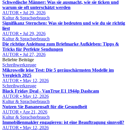
Schwedische Männer: Was sie ausmacht, wie sie ticken und
warum sie oft unterschätzt werden
AUTOR • Jul 29, 2026
Kultur & Sprachgebrauch
Signifikanz Sternchen: Was sie bedeuten und wie du sie richtig
liest
AUTOR • Jul 29, 2026
Kultur & Sprachgebrauch
Die richtige Anleitung zum Briefmarke Aufkleben: Tipps &
Tricks für Perfekte Sendungen
AUTOR • Jul 27, 2026
Beliebte Beiträge
Schreibwerkzeuge
Mikrowelle leise Test: Die 5 geräuschärmsten Modelle im
Vergleich 2025
AUTOR • May 12, 2026
Schreibwerkzeuge
Black Friday Deal - VanTrue E1 1944p Dashcam
AUTOR • May 12, 2026
Kultur & Sprachgebrauch
Nutzen Sie Bananensaft für die Gesundheit
AUTOR • Apr 21, 2026
Kultur & Sprachgebrauch
Immobilienmakler engagieren: ist eine Beauftragung sinnvoll?
AUTOR • May 12, 2026