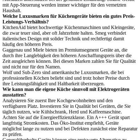
mit App-Steuerung werden immer wichtiger für den vernetzten
Haushalt.
Welche Luxusmarken für Küchengeräte bieten ein gutes Preis-
Leistungs-Verhältnis?
KitchenAid bietet hochwertige Küchenmaschinen und Kleingeräte,
die zwar teuer sind, aber oft Jahrzehnte halten. Smeg verbindet
italienisches Design mit solider Technik und rechtfertigt damit
häufig den höheren Preis.
Gaggenau und Miele bieten im Premiumsegment Geräte an, die
durch ihre Langlebigkeit den höheren Anschaffungspreis über die
Zeit ausgleichen können. Bei diesen Marken zahlen Sie für Qualität
und nicht nur für den Namen.
Wolf und Sub-Zero sind amerikanische Luxusmarken, die bei
professionellen Köchen beliebt sind und trotz hoher Preise durch
ihre Leistungsfähigkeit und Haltbarkeit überzeugen.
Wie kann man die eigene Küche sinnvoll mit Elektrogeräten
ausstatten?
Analysieren Sie zuerst Ihre Kochgewohnheiten und den
verfügbaren Platz. Investieren Sie in Qualität bei Geräten, die Sie
täglich nutzen, wie Kühlschrank, Herd und Kaffeemaschine.
Achten Sie auf die Energieeffizienzklasse. Ein A+++ Gerät spart
langfristig Stromkosten. Das Öko-Institut empfiehlt, Geräte
möglichst lange zu nutzen und bei Defekten zunächst eine Reparatur
zu prüfen.
Generalüberholte Geräte können eine preiswerte Alternative zu