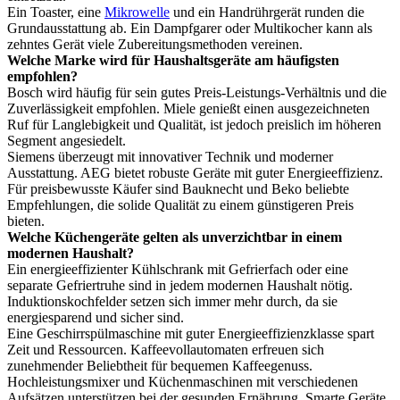
Ein Toaster, eine
Mikrowelle
und ein Handrührgerät runden die
Grundausstattung ab. Ein Dampfgarer oder Multikocher kann als
zehntes Gerät viele Zubereitungsmethoden vereinen.
Welche Marke wird für Haushaltsgeräte am häufigsten
empfohlen?
Bosch wird häufig für sein gutes Preis-Leistungs-Verhältnis und die
Zuverlässigkeit empfohlen. Miele genießt einen ausgezeichneten
Ruf für Langlebigkeit und Qualität, ist jedoch preislich im höheren
Segment angesiedelt.
Siemens überzeugt mit innovativer Technik und moderner
Ausstattung. AEG bietet robuste Geräte mit guter Energieeffizienz.
Für preisbewusste Käufer sind Bauknecht und Beko beliebte
Empfehlungen, die solide Qualität zu einem günstigeren Preis
bieten.
Welche Küchengeräte gelten als unverzichtbar in einem
modernen Haushalt?
Ein energieeffizienter Kühlschrank mit Gefrierfach oder eine
separate Gefriertruhe sind in jedem modernen Haushalt nötig.
Induktionskochfelder setzen sich immer mehr durch, da sie
energiesparend und sicher sind.
Eine Geschirrspülmaschine mit guter Energieeffizienzklasse spart
Zeit und Ressourcen. Kaffeevollautomaten erfreuen sich
zunehmender Beliebtheit für bequemen Kaffeegenuss.
Hochleistungsmixer und Küchenmaschinen mit verschiedenen
Aufsätzen unterstützen bei der gesunden Ernährung. Smarte Geräte