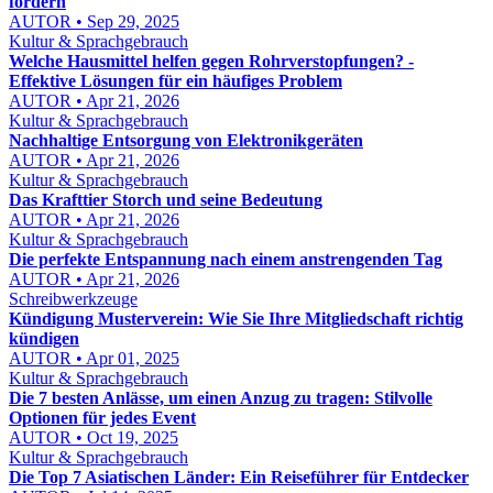
fördern
AUTOR • Sep 29, 2025
Kultur & Sprachgebrauch
Welche Hausmittel helfen gegen Rohrverstopfungen? -
Effektive Lösungen für ein häufiges Problem
AUTOR • Apr 21, 2026
Kultur & Sprachgebrauch
Nachhaltige Entsorgung von Elektronikgeräten
AUTOR • Apr 21, 2026
Kultur & Sprachgebrauch
Das Krafttier Storch und seine Bedeutung
AUTOR • Apr 21, 2026
Kultur & Sprachgebrauch
Die perfekte Entspannung nach einem anstrengenden Tag
AUTOR • Apr 21, 2026
Schreibwerkzeuge
Kündigung Musterverein: Wie Sie Ihre Mitgliedschaft richtig
kündigen
AUTOR • Apr 01, 2025
Kultur & Sprachgebrauch
Die 7 besten Anlässe, um einen Anzug zu tragen: Stilvolle
Optionen für jedes Event
AUTOR • Oct 19, 2025
Kultur & Sprachgebrauch
Die Top 7 Asiatischen Länder: Ein Reiseführer für Entdecker