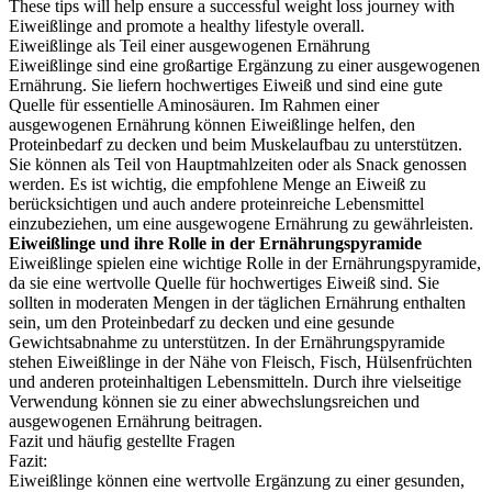
These tips will help ensure a successful weight loss journey with
Eiweißlinge and promote a healthy lifestyle overall.
Eiweißlinge als Teil einer ausgewogenen Ernährung
Eiweißlinge sind eine großartige Ergänzung zu einer ausgewogenen
Ernährung. Sie liefern hochwertiges Eiweiß und sind eine gute
Quelle für essentielle Aminosäuren. Im Rahmen einer
ausgewogenen Ernährung können Eiweißlinge helfen, den
Proteinbedarf zu decken und beim Muskelaufbau zu unterstützen.
Sie können als Teil von Hauptmahlzeiten oder als Snack genossen
werden. Es ist wichtig, die empfohlene Menge an Eiweiß zu
berücksichtigen und auch andere proteinreiche Lebensmittel
einzubeziehen, um eine ausgewogene Ernährung zu gewährleisten.
Eiweißlinge und ihre Rolle in der Ernährungspyramide
Eiweißlinge spielen eine wichtige Rolle in der Ernährungspyramide,
da sie eine wertvolle Quelle für hochwertiges Eiweiß sind. Sie
sollten in moderaten Mengen in der täglichen Ernährung enthalten
sein, um den Proteinbedarf zu decken und eine gesunde
Gewichtsabnahme zu unterstützen. In der Ernährungspyramide
stehen Eiweißlinge in der Nähe von Fleisch, Fisch, Hülsenfrüchten
und anderen proteinhaltigen Lebensmitteln. Durch ihre vielseitige
Verwendung können sie zu einer abwechslungsreichen und
ausgewogenen Ernährung beitragen.
Fazit und häufig gestellte Fragen
Fazit:
Eiweißlinge können eine wertvolle Ergänzung zu einer gesunden,